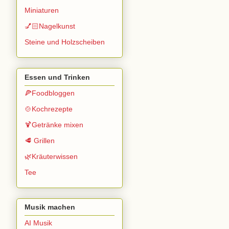
Miniaturen
💅🏻Nagelkunst
Steine und Holzscheiben
Essen und Trinken
🍕Foodbloggen
🍲Kochrezepte
🍹Getränke mixen
🥩 Grillen
🌿Kräuterwissen
Tee
Musik machen
AI Musik