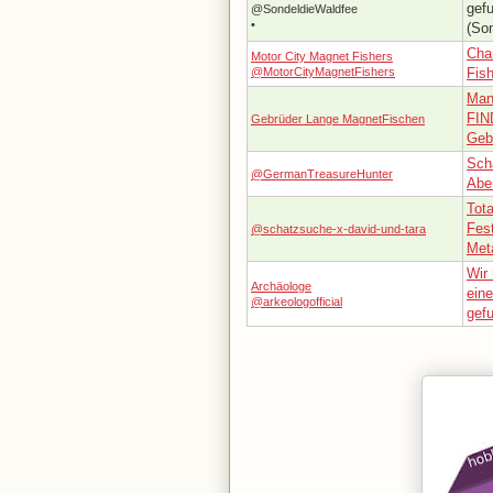
gef
@SondeldieWaldfee
•
(Son
Cha
Motor City Magnet Fishers
@MotorCityMagnetFishers
Fish
Man
FIN
Gebrüder Lange MagnetFischen
Geb
Sch
@GermanTreasureHunter
Abe
Tot
Fes
@schatzsuche-x-david-und-tara
Met
Wir
Archäologe
ein
@arkeologofficial
gef