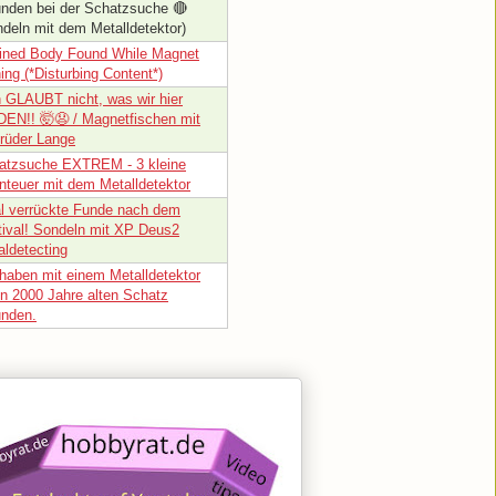
unden bei der Schatzsuche 🔴
deln mit dem Metalldetektor)
ined Body Found While Magnet
ing (*Disturbing Content*)
 GLAUBT nicht, was wir hier
DEN!! 🤯😧 / Magnetfischen mit
rüder Lange
atzsuche EXTREM - 3 kleine
nteuer mit dem Metalldetektor
al verrückte Funde nach dem
tival! Sondeln mit XP Deus2
aldetecting
 haben mit einem Metalldetektor
en 2000 Jahre alten Schatz
unden.