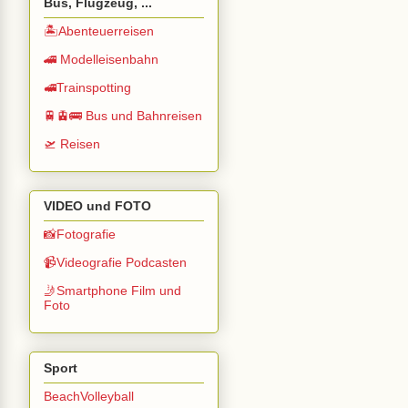
Bus, Flugzeug, ...
🏝️Abenteuerreisen
🚄 Modelleisenbahn
🚅Trainspotting
🚆🚊🚌 Bus und Bahnreisen
🛫 Reisen
VIDEO und FOTO
📸Fotografie
📹Videografie Podcasten
🤳Smartphone Film und
Foto
Sport
BeachVolleyball