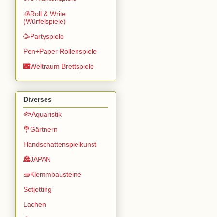
🧊Roll & Write
(Würfelspiele)
🥳Partyspiele
Pen+Paper Rollenspiele
🌃Weltraum Brettspiele
Diverses
🐟Aquaristik
💐Gärtnern
Handschattenspielkunst
🏯JAPAN
🧱Klemmbausteine
Setjetting
Lachen