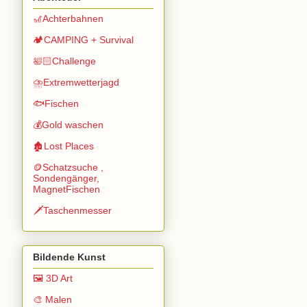
🎢Achterbahnen
🏕️CAMPING + Survival
🛀🏻Challenge
⛈️Extremwetterjagd
🐟Fischen
💰Gold waschen
🏚️Lost Places
🪙Schatzsuche ,
Sondengänger,
MagnetFischen
🗡️Taschenmesser
Bildende Kunst
🖼️ 3D Art
🎨 Malen