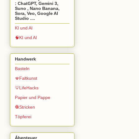
: ChatGPT, Gemini 3,
Suno , Nano Banana,
Sora, Veo, Google AI
Studio ....
KI und AI
🧠KI und AI
Handwerk
Basteln
🪭Faltkunst
💡LifeHacks
Papier und Pappe
🧶Stricken
Töpferei
Ábenteuer