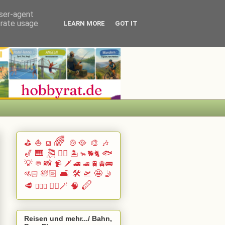
user-agent
erate usage
LEARN MORE
GOT IT
🌈
⛳
⛵
🍲🥘
🎨
🎶
⛾
🎷
🎹 🎘
🏄🏽
🐟
🏝️
🐕🐈
🐂
💡
📸
📹
🗡️
🚄
🚆🚊🚌
💬
🚅
🛀🏻
🛋️
🛠️
🛫
🤩
🚵🏻
🤳
🪈
🥩
🧙‍♂️🪄
🧠
🧗🏻‍♀️
Reisen und mehr.../ Bahn,