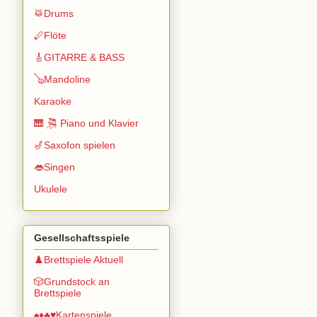
🥁Drums
🪈Flöte
🎸GITARRE & BASS
🪕Mandoline
Karaoke
🎹 🎘 Piano und Klavier
🎷Saxofon spielen
👄Singen
Ukulele
Gesellschaftsspiele
♟️Brettspiele Aktuell
🎲Grundstock an
Brettspiele
♠️♦️♣️♥️Kartenspiele