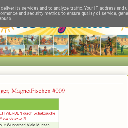
deliver its services and to analyze traffic. Your IP address and 
formance and security metrics to ensure quality of service, gen
abuse.
nger, MagnetFischen #009
CH WERDEN durch Schatzsuche
Metalldetektor?!
olut Wunderbar! Viele Münzen