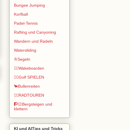
Bungee Jumping
Korfball
Padel-Tennis
Rafting und Canyoning
Wandern und Radeln
Watersliding
⛵Segeln
🏄🏽Wakeboarden
🏌️‍♂️Golf SPIELEN
🐂Bullenreiten
🚴‍♂️RADTOUREN
🧗🏻Bergsteigen und
klettern
KI und AITips und Tricks