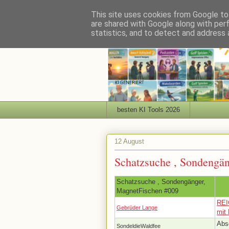
This site uses cookies from Google to 
are shared with Google along with per
statistics, and to detect and address 
besten KI Tools 2026
12 August
Schatzsuche , Sondengä
Schatzsuche , Sondengänger,
MagnetFischen #009
REI
Gebrüder Lange
mit 
Abs
SondeldieWaldfee