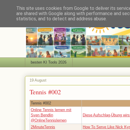
This site uses cookies from Google to deliver its servic
are shared with Google along with performance and secu
statistics, and to detect and address abuse.
besten KI Tools 2026
19 August
Tennis #002
Tennis #002
Online Tennis lernen mit
Sven Bendlin
Diese Aufschlag-Übung wirst
@OnlineTennislernen
2MinuteTennis
How To Serve Like Nick Kyr