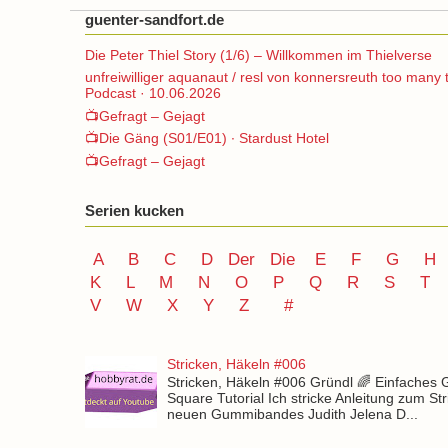
guenter-sandfort.de
Die Peter Thiel Story (1/6) – Willkommen im Thielverse
unfreiwilliger aquanaut / resl von konnersreuth too many 
Podcast · 10.06.2026
📺Gefragt – Gejagt
📺Die Gäng (S01/E01) ∙ Stardust Hotel
📺Gefragt – Gejagt
Serien kucken
A
B
C
D
Der
Die
E
F
G
H
K
L
M
N
O
P Q
R
S
T
V
W X Y
Z
#
Stricken, Häkeln #006
Stricken, Häkeln #006 Gründl 🌈 Einfaches
Square Tutorial Ich stricke Anleitung zum St
neuen Gummibandes Judith Jelena D...