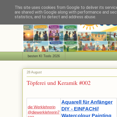
This site uses cookies from Google to deliver its servic
are shared with Google along with performance and secu
statistics, and to detect and address abuse.
besten KI Tools 2026
28 August
Töpferei und Keramik #002
Aquarell für Anfänger
die Werklehrerin
DIY - EINFACH//
@diewerklehrerin7
Watercolour Painting