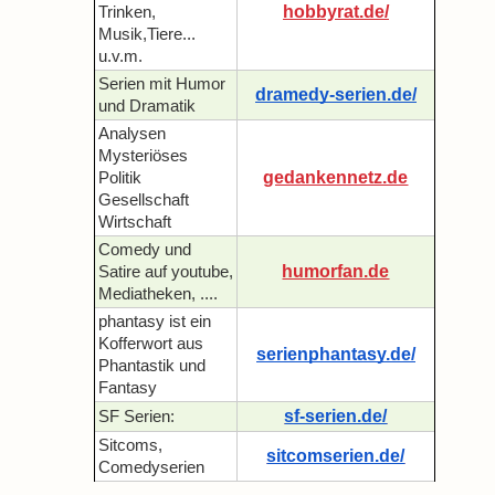
hobbyrat.de/
Trinken,
Musik,Tiere...
u.v.m.
Serien mit Humor
dramedy-serien.de/
und Dramatik
Analysen
Mysteriöses
gedankennetz.de
Politik
Gesellschaft
Wirtschaft
Comedy und
humorfan.de
Satire auf youtube,
Mediatheken, ....
phantasy ist ein
Kofferwort aus
serienphantasy.de/
Phantastik und
Fantasy
sf-serien.de/
SF Serien:
Sitcoms,
sitcomserien.de/
Comedyserien