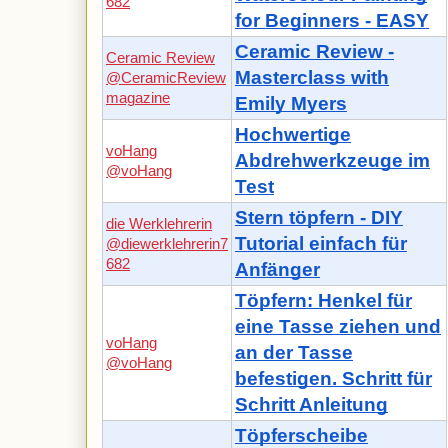
682
for Beginners - EASY
Ceramic Review -
Ceramic Review
Masterclass with
@CeramicReview
magazine
Emily Myers
Hochwertige
voHang
Abdrehwerkzeuge im
@voHang
Test
Stern töpfern - DIY
die Werklehrerin
Tutorial einfach für
@diewerklehrerin7
682
Anfänger
Töpfern: Henkel für
eine Tasse ziehen und
voHang
an der Tasse
@voHang
befestigen. Schritt für
Schritt Anleitung
Töpferscheibe