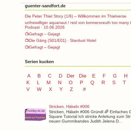
guenter-sandfort.de
Die Peter Thiel Story (1/6) – Willkommen im Thielverse
unfreiwilliger aquanaut / resl von konnersreuth too many 
Podcast · 10.06.2026
📺Gefragt – Gejagt
📺Die Gäng (S01/E01) ∙ Stardust Hotel
📺Gefragt – Gejagt
Serien kucken
A
B
C
D
Der
Die
E
F
G
H
K
L
M
N
O
P Q
R
S
T
V
W X Y
Z
#
Stricken, Häkeln #006
Stricken, Häkeln #006 Gründl 🌈 Einfaches
Square Tutorial Ich stricke Anleitung zum St
neuen Gummibandes Judith Jelena D...