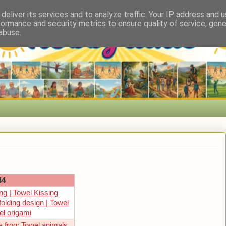
deliver its services and to analyze traffic. Your IP address and 
formance and security metrics to ensure quality of service, gen
abuse.
44
ing | Towel Kissing
folding design | Towel
el origami
a frog; Towel animals