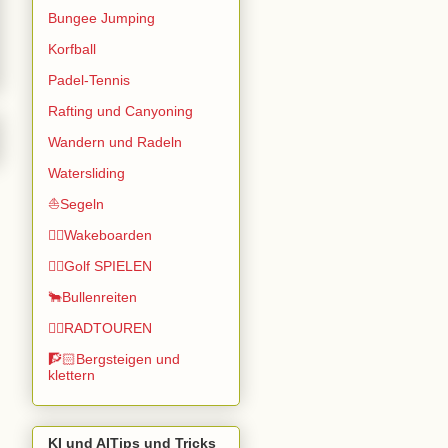
Bungee Jumping
Korfball
Padel-Tennis
Rafting und Canyoning
Wandern und Radeln
Watersliding
⛵Segeln
🏄🏽Wakeboarden
🏌️‍♂️Golf SPIELEN
🐂Bullenreiten
🚴‍♂️RADTOUREN
🧗🏻Bergsteigen und
klettern
KI und AITips und Tricks