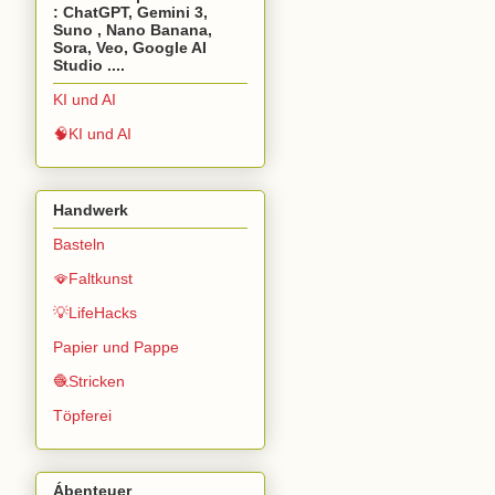
: ChatGPT, Gemini 3,
Suno , Nano Banana,
Sora, Veo, Google AI
Studio ....
KI und AI
🧠KI und AI
Handwerk
Basteln
🪭Faltkunst
💡LifeHacks
Papier und Pappe
🧶Stricken
Töpferei
Ábenteuer