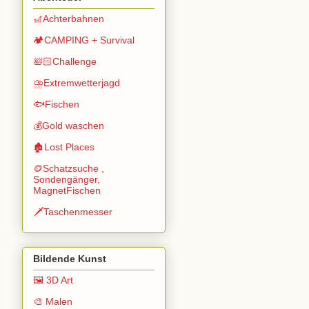
🎢Achterbahnen
🏕️CAMPING + Survival
🛀🏻Challenge
⛈️Extremwetterjagd
🐟Fischen
💰Gold waschen
🏚️Lost Places
🪙Schatzsuche ,
Sondengänger,
MagnetFischen
🗡️Taschenmesser
Bildende Kunst
🖼️ 3D Art
🎨 Malen