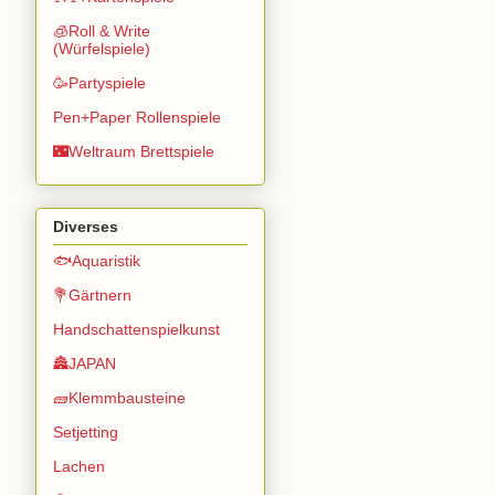
🧊Roll & Write
(Würfelspiele)
🥳Partyspiele
Pen+Paper Rollenspiele
🌃Weltraum Brettspiele
Diverses
🐟Aquaristik
💐Gärtnern
Handschattenspielkunst
🏯JAPAN
🧱Klemmbausteine
Setjetting
Lachen