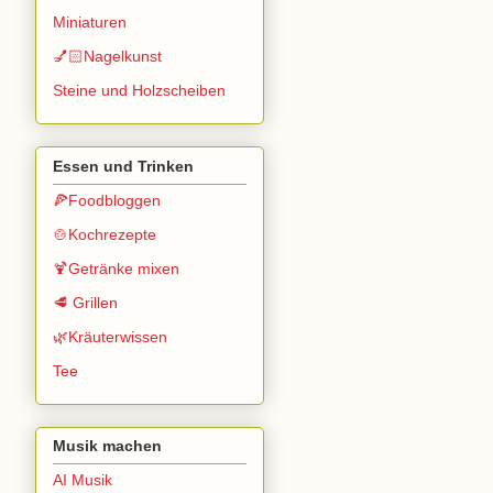
Miniaturen
💅🏻Nagelkunst
Steine und Holzscheiben
Essen und Trinken
🍕Foodbloggen
🍲Kochrezepte
🍹Getränke mixen
🥩 Grillen
🌿Kräuterwissen
Tee
Musik machen
AI Musik