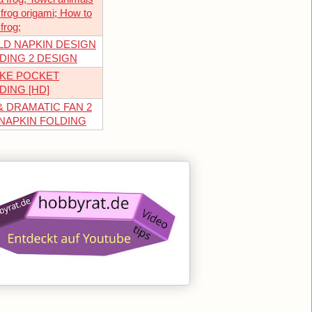
 frog origami; How to
frog;
LD NAPKIN DESIGN
DING 2 DESIGN
KE POCKET
DING [HD]
 DRAMATIC FAN 2
n NAPKIN FOLDING