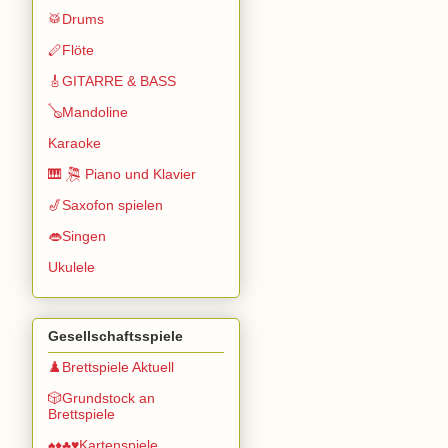
🥁Drums
🪈Flöte
🎸GITARRE & BASS
🪕Mandoline
Karaoke
🎹 🎘 Piano und Klavier
🎷Saxofon spielen
👄Singen
Ukulele
Gesellschaftsspiele
♟️Brettspiele Aktuell
🎲Grundstock an
Brettspiele
♠️♦️♣️♥️Kartenspiele