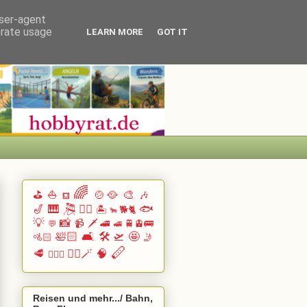
user-agent
erate usage
LEARN MORE
GOT IT
🌈
⛳
⛵
🍲🥘
🎨
🎶
⛾
🎷
🎹 🎘
🏄🏽
🐟
🏝️
🐕🐈
🐂
💡
📸
📹
🗡️
🚄
🚆🚊🚌
💬
🚅
🛀🏻
🛋️
🛠️
🛫
🤩
🚵🏻
🤳
🪈
🥩
🧙‍♂️🪄
🧠
🧗🏻‍♀️
Reisen und mehr.../ Bahn,