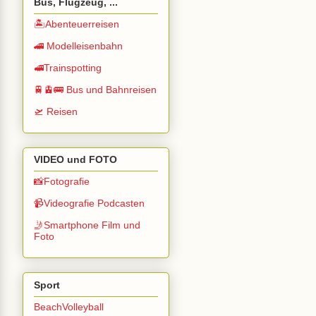
Bus, Flugzeug, ...
🏝️Abenteuerreisen
🚄 Modelleisenbahn
🚅Trainspotting
🚆🚊🚌 Bus und Bahnreisen
🛫 Reisen
VIDEO und FOTO
📸Fotografie
📹Videografie Podcasten
🤳Smartphone Film und
Foto
Sport
BeachVolleyball