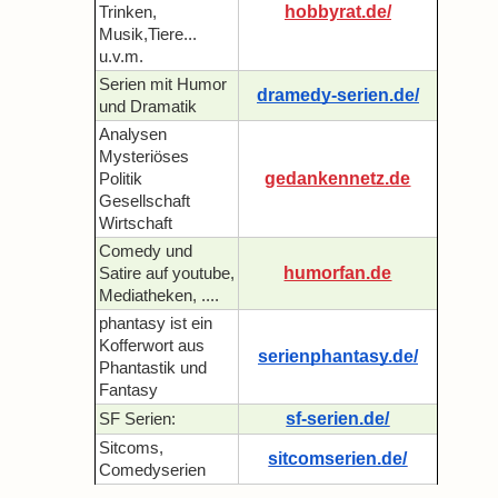
hobbyrat.de/
Trinken,
Musik,Tiere...
u.v.m.
Serien mit Humor
dramedy-serien.de/
und Dramatik
Analysen
Mysteriöses
gedankennetz.de
Politik
Gesellschaft
Wirtschaft
Comedy und
humorfan.de
Satire auf youtube,
Mediatheken, ....
phantasy ist ein
Kofferwort aus
serienphantasy.de/
Phantastik und
Fantasy
sf-serien.de/
SF Serien:
Sitcoms,
sitcomserien.de/
Comedyserien