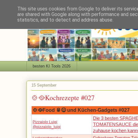
This site uses cookies from Google to deliver its servic
are shared with Google along with performance and secu
statistics, and to detect and address abuse.
besten KI Tools 2026
15 September
🍲🥘Kochrezepte #027
🍲🥘Food 🥫😋 und Küchen-Gadgets #027
Die 3 besten SPAGHE
Pizzaiolo Luigi
TOMATENSAUCE di
@pizzaiolo_luigi
zuhause kochen kanns
Gebackene Tomaten-Tale