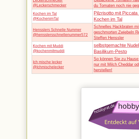
Leckerschmecker
@Leckerschmecker
du Tomaten noch nie ge
Pilzrisotto mit Piccat
Kochen im Tal
@KochenimTal
Kochen im Tal
Schnelles Hackbraten mi
Hensslers Schnelle Nummer
geschmorten Zwiebeln R
@hensslersschnellenummer572
Steffen Henssler
selbstgemachte Nudel
Kochen mit Muddi
@kochenmitmuddi
Basilikum-Pesto
So können Sie zu Hause 
Ich mische lecker
nur mit Milch Cheddar od
@Ichmischelecker
herstellen!