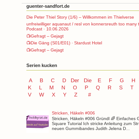
guenter-sandfort.de
Die Peter Thiel Story (1/6) – Willkommen im Thielverse
unfreiwilliger aquanaut / resl von konnersreuth too many 
Podcast · 10.06.2026
📺Gefragt – Gejagt
📺Die Gäng (S01/E01) ∙ Stardust Hotel
📺Gefragt – Gejagt
Serien kucken
A
B
C
D
Der
Die
E
F
G
H
K
L
M
N
O
P Q
R
S
T
V
W X Y
Z
#
Stricken, Häkeln #006
Stricken, Häkeln #006 Gründl 🌈 Einfaches
Square Tutorial Ich stricke Anleitung zum St
neuen Gummibandes Judith Jelena D...