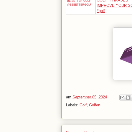
GOLF" PHRASES
BE BETTER GOLF
@BEBETTERGOLF
IMPROVE YOUR S
#golf
am
September 05, 2024
Labels:
Golf
,
Golfen