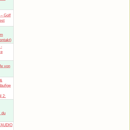
– Golf
est
rn
ontakt)
 -
ze
fe von
 &
Häufige
l 2:
s du
"AUDIO