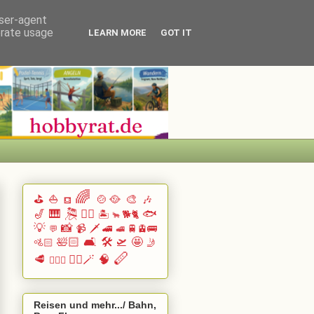
user-agent
erate usage
LEARN MORE
GOT IT
🌈
⛳
⛵
🍲🥘
🎨
🎶
⛾
🎷
🎹 🎘
🏄🏽
🐟
🏝️
🐕🐈
🐂
💡
📸
📹
🗡️
🚄
🚆🚊🚌
💬
🚅
🛀🏻
🛋️
🛠️
🛫
🤩
🚵🏻
🤳
🪈
🥩
🧙‍♂️🪄
🧠
🧗🏻‍♀️
Reisen und mehr.../ Bahn,