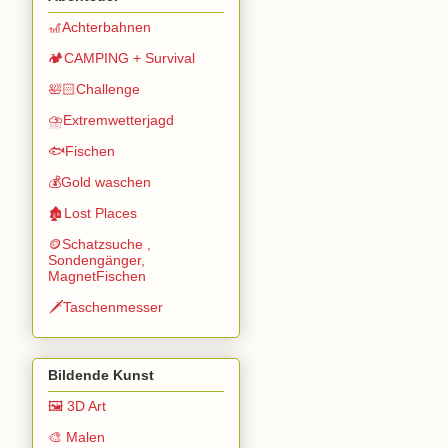
🎢Achterbahnen
🏕️CAMPING + Survival
🛀🏻Challenge
⛈️Extremwetterjagd
🐟Fischen
💰Gold waschen
🏚️Lost Places
🪙Schatzsuche ,
Sondengänger,
MagnetFischen
🗡️Taschenmesser
Bildende Kunst
🖼️ 3D Art
🎨 Malen