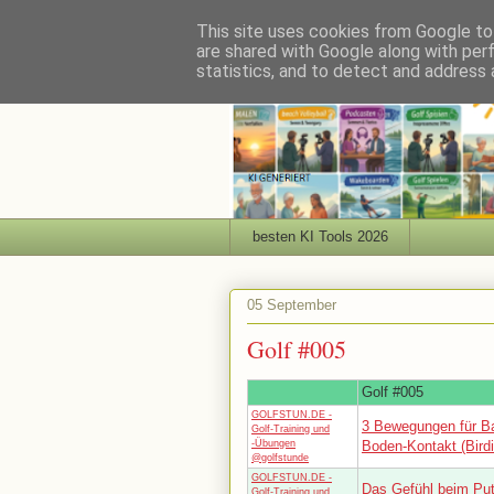
This site uses cookies from Google to 
are shared with Google along with per
statistics, and to detect and address 
besten KI Tools 2026
05 September
Golf #005
Golf #005
GOLFSTUN.DE -
3 Bewegungen für Ba
Golf-Training und
-Übungen
Boden-Kontakt (Birdi
@golfstunde
GOLFSTUN.DE -
Das Gefühl beim Pu
Golf-Training und