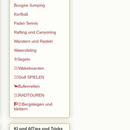
Bungee Jumping
Korfball
Padel-Tennis
Rafting und Canyoning
Wandern und Radeln
Watersliding
⛵Segeln
🏄🏽Wakeboarden
🏌️‍♂️Golf SPIELEN
🐂Bullenreiten
🚴‍♂️RADTOUREN
🧗🏻Bergsteigen und
klettern
KI und AITips und Tricks