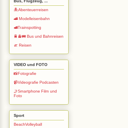
Bus, Flugzeug, ...
🏝️Abenteuerreisen
🚄 Modelleisenbahn
🚅Trainspotting
🚆🚊🚌 Bus und Bahnreisen
🛫 Reisen
VIDEO und FOTO
📸Fotografie
📹Videografie Podcasten
🤳Smartphone Film und
Foto
Sport
BeachVolleyball