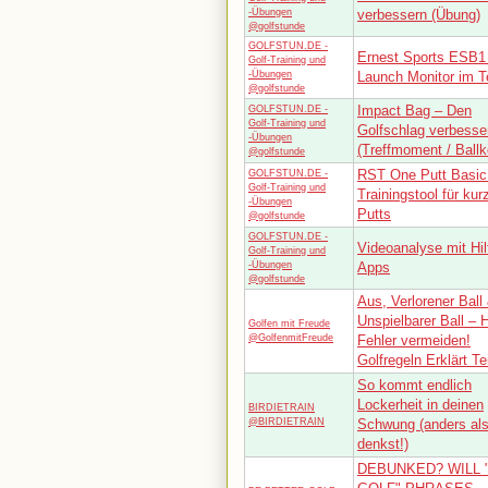
-Übungen
verbessern (Übung)
@golfstunde
GOLFSTUN.DE -
Ernest Sports ESB1 
Golf-Training und
-Übungen
Launch Monitor im T
@golfstunde
Impact Bag – Den
GOLFSTUN.DE -
Golf-Training und
Golfschlag verbesse
-Übungen
(Treffmoment / Ballk
@golfstunde
RST One Putt Basic
GOLFSTUN.DE -
Golf-Training und
Trainingstool für kur
-Übungen
Putts
@golfstunde
GOLFSTUN.DE -
Videoanalyse mit Hil
Golf-Training und
-Übungen
Apps
@golfstunde
Aus, Verlorener Ball
Unspielbarer Ball – 
Golfen mit Freude
@GolfenmitFreude
Fehler vermeiden!
Golfregeln Erklärt Tei
So kommt endlich
Lockerheit in deinen
BIRDIETRAIN
@BIRDIETRAIN
Schwung (anders al
denkst!)
DEBUNKED? WILL 