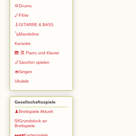
🥁Drums
🪈Flöte
🎸GITARRE & BASS
🪕Mandoline
Karaoke
🎹 🎘 Piano und Klavier
🎷Saxofon spielen
👄Singen
Ukulele
Gesellschaftsspiele
♟️Brettspiele Aktuell
🎲Grundstock an
Brettspiele
♠️♦️♣️♥️Kartenspiele