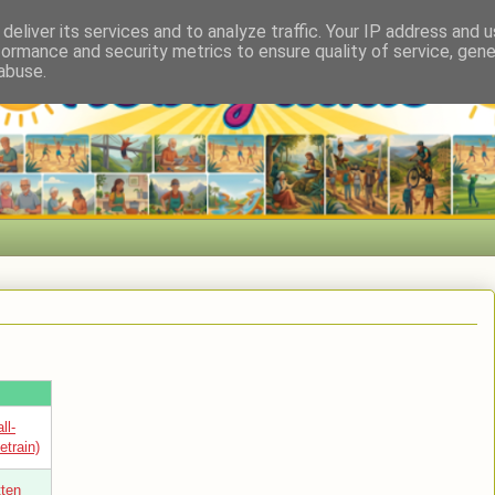
deliver its services and to analyze traffic. Your IP address and 
formance and security metrics to ensure quality of service, gen
abuse.
ll-
etrain)
tten