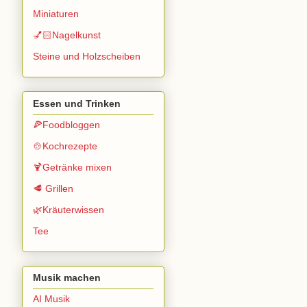
Miniaturen
💅🏻Nagelkunst
Steine und Holzscheiben
Essen und Trinken
🍕Foodbloggen
🍲Kochrezepte
🍹Getränke mixen
🥩 Grillen
🌿Kräuterwissen
Tee
Musik machen
AI Musik