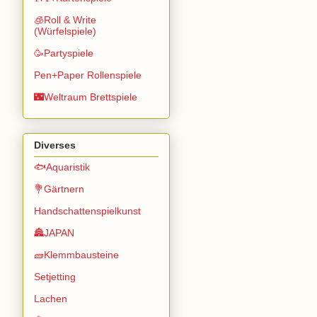
🧊Roll & Write
(Würfelspiele)
🥳Partyspiele
Pen+Paper Rollenspiele
🌃Weltraum Brettspiele
Diverses
🐟Aquaristik
💐Gärtnern
Handschattenspielkunst
🏯JAPAN
🧱Klemmbausteine
Setjetting
Lachen