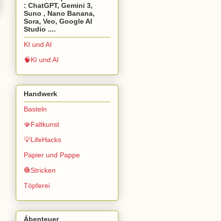
: ChatGPT, Gemini 3,
Suno , Nano Banana,
Sora, Veo, Google AI
Studio ....
KI und AI
🧠KI und AI
Handwerk
Basteln
🪭Faltkunst
💡LifeHacks
Papier und Pappe
🧶Stricken
Töpferei
Ábenteuer