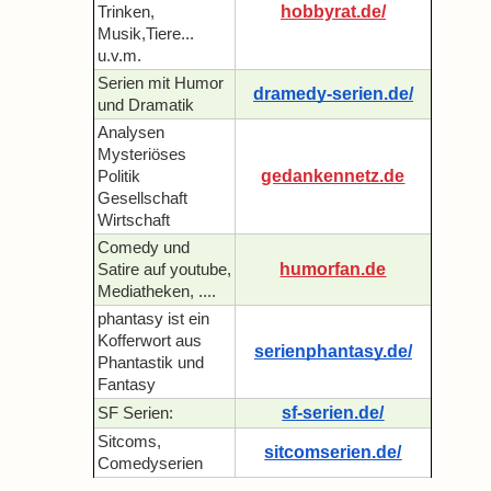
hobbyrat.de/
Trinken,
Musik,Tiere...
u.v.m.
Serien mit Humor
dramedy-serien.de/
und Dramatik
Analysen
Mysteriöses
gedankennetz.de
Politik
Gesellschaft
Wirtschaft
Comedy und
humorfan.de
Satire auf youtube,
Mediatheken, ....
phantasy ist ein
Kofferwort aus
serienphantasy.de/
Phantastik und
Fantasy
sf-serien.de/
SF Serien:
Sitcoms,
sitcomserien.de/
Comedyserien