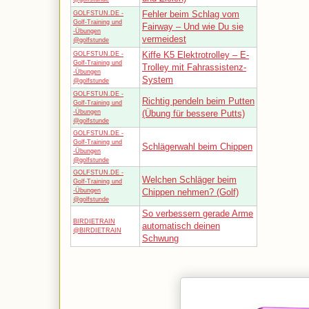
Fehler beim Schlag vom
GOLFSTUN.DE -
Golf-Training und
Fairway – Und wie Du sie
-Übungen
vermeidest
@golfstunde
Kiffe K5 Elektrotrolley – E-
GOLFSTUN.DE -
Golf-Training und
Trolley mit Fahrassistenz-
-Übungen
System
@golfstunde
GOLFSTUN.DE -
Richtig pendeln beim Putten
Golf-Training und
-Übungen
(Übung für bessere Putts)
@golfstunde
GOLFSTUN.DE -
Golf-Training und
Schlägerwahl beim Chippen
-Übungen
@golfstunde
GOLFSTUN.DE -
Welchen Schläger beim
Golf-Training und
-Übungen
Chippen nehmen? (Golf)
@golfstunde
So verbessern gerade Arme
BIRDIETRAIN
automatisch deinen
@BIRDIETRAIN
Schwung