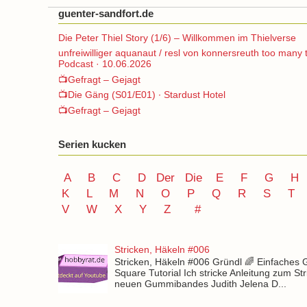
guenter-sandfort.de
Die Peter Thiel Story (1/6) – Willkommen im Thielverse
unfreiwilliger aquanaut / resl von konnersreuth too many 
Podcast · 10.06.2026
📺Gefragt – Gejagt
📺Die Gäng (S01/E01) ∙ Stardust Hotel
📺Gefragt – Gejagt
Serien kucken
A
B
C
D
Der
Die
E
F
G
H
K
L
M
N
O
P Q
R
S
T
V
W X Y
Z
#
Stricken, Häkeln #006
Stricken, Häkeln #006 Gründl 🌈 Einfaches
Square Tutorial Ich stricke Anleitung zum St
neuen Gummibandes Judith Jelena D...