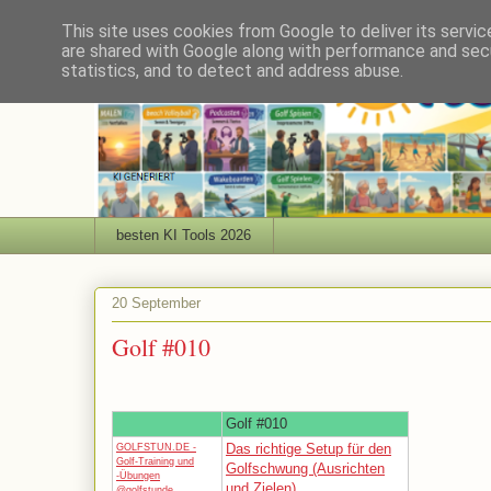
This site uses cookies from Google to deliver its servic
are shared with Google along with performance and secu
statistics, and to detect and address abuse.
besten KI Tools 2026
20 September
Golf #010
Golf #010
Das richtige Setup für den
GOLFSTUN.DE -
Golf-Training und
Golfschwung (Ausrichten
-Übungen
und Zielen)
@golfstunde