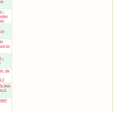
ver
d –
rolley
men
 im
ie
hung im
 –
)
ln, die
l 3
is lang
nt (2
OMMY