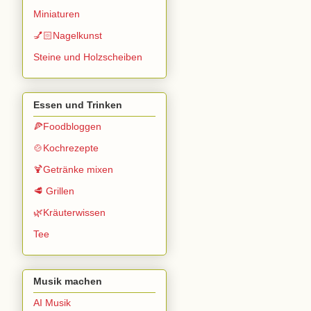
Miniaturen
💅🏻Nagelkunst
Steine und Holzscheiben
Essen und Trinken
🍕Foodbloggen
🍲Kochrezepte
🍹Getränke mixen
🥩 Grillen
🌿Kräuterwissen
Tee
Musik machen
AI Musik