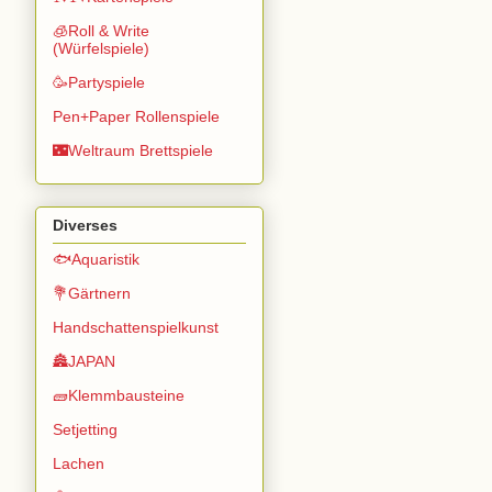
🧊Roll & Write
(Würfelspiele)
🥳Partyspiele
Pen+Paper Rollenspiele
🌃Weltraum Brettspiele
Diverses
🐟Aquaristik
💐Gärtnern
Handschattenspielkunst
🏯JAPAN
🧱Klemmbausteine
Setjetting
Lachen