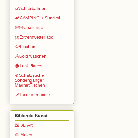
🎢Achterbahnen
🏕️CAMPING + Survival
🛀🏻Challenge
⛈️Extremwetterjagd
🐟Fischen
💰Gold waschen
🏚️Lost Places
🪙Schatzsuche ,
Sondengänger,
MagnetFischen
🗡️Taschenmesser
Bildende Kunst
🖼️ 3D Art
🎨 Malen