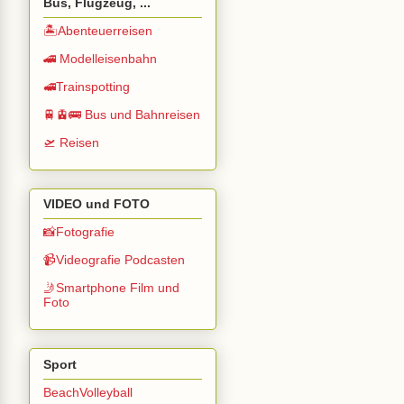
Bus, Flugzeug, ...
🏝️Abenteuerreisen
🚄 Modelleisenbahn
🚅Trainspotting
🚆🚊🚌 Bus und Bahnreisen
🛫 Reisen
VIDEO und FOTO
📸Fotografie
📹Videografie Podcasten
🤳Smartphone Film und
Foto
Sport
BeachVolleyball