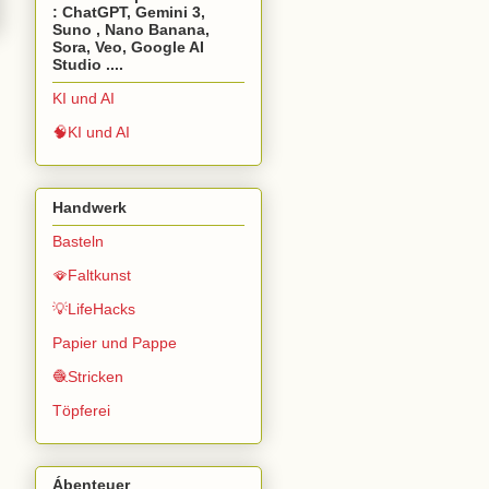
: ChatGPT, Gemini 3,
Suno , Nano Banana,
Sora, Veo, Google AI
Studio ....
KI und AI
🧠KI und AI
Handwerk
Basteln
🪭Faltkunst
💡LifeHacks
Papier und Pappe
🧶Stricken
Töpferei
Ábenteuer