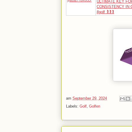
@BEBETTERGOLF
ULTIMATE KEY FO
CONSISTENCY IN 
#golf 🏌️🏌️🏌️
am
September 29, 2024
Labels:
Golf
,
Golfen