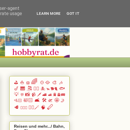
user-agent
erate usage
LEARN MORE
GOT IT
🌈
⛳
⛵
🍲🥘
🎨
🎶
⛾
🎷
🎹 🎘
🏄🏽
🐟
🏝️
🐕🐈
🐂
💡
📸
📹
🗡️
🚄
🚆🚊🚌
💬
🚅
🛀🏻
🛋️
🛠️
🛫
🤩
🚵🏻
🤳
🪈
🥩
🧙‍♂️🪄
🧠
🧗🏻‍♀️
Reisen und mehr.../ Bahn,