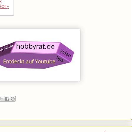
R
GOLF