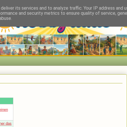
deliver its services and to analyze traffic. Your IP address and 
formance and security metrics to ensure quality of service, gen
abuse.
einen
her das