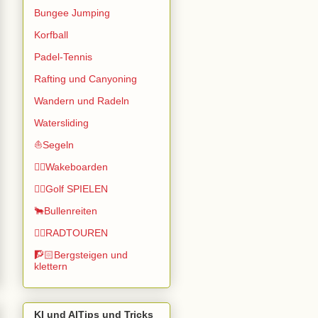
Bungee Jumping
Korfball
Padel-Tennis
Rafting und Canyoning
Wandern und Radeln
Watersliding
⛵Segeln
🏄🏽Wakeboarden
🏌️‍♂️Golf SPIELEN
🐂Bullenreiten
🚴‍♂️RADTOUREN
🧗🏻Bergsteigen und
klettern
KI und AITips und Tricks