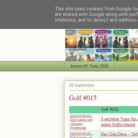
This site uses cookies from Google to 
are shared with Google along with per
statistics, and to detect and address 
besten KI Tools 2026
29 September
Golf #015
Golf #015
GOLFSTUN.DE -
3 wichtige Tipps für 
Golf-Training und
-Übungen
guten Golfschwung
@golfstunde
Der Chip-Drive – Sic
GOLFSTUN.DE -
Golf-Training und