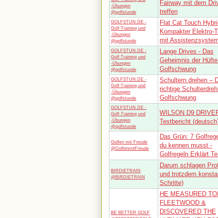
Fairway mit dem Dri
-Übungen
treffen
@golfstunde
Flat Cat Touch Hybri
GOLFSTUN.DE -
Golf-Training und
Kompakter Elektro-T
-Übungen
mit Assistenzsyste
@golfstunde
Lange Drives - Das
GOLFSTUN.DE -
Golf-Training und
Geheimnis der Hüfte
-Übungen
Golfschwung
@golfstunde
Schultern drehen – D
GOLFSTUN.DE -
Golf-Training und
richtige Schulterdre
-Übungen
Golfschwung
@golfstunde
GOLFSTUN.DE -
WILSON D9 DRIVER
Golf-Training und
-Übungen
Testbericht (deutsch
@golfstunde
Das Grün: 7 Golfrege
Golfen mit Freude
du kennen musst -
@GolfenmitFreude
Golfregeln Erklärt Tei
Darum schlagen Prof
BIRDIETRAIN
und trotzdem konsta
@BIRDIETRAIN
Schritte)
HE MEASURED T
FLEETWOOD &
DISCOVERED THE
BE BETTER GOLF