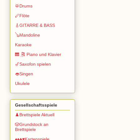
🥁Drums
🪈Flöte
🎸GITARRE & BASS
🪕Mandoline
Karaoke
🎹 🎘 Piano und Klavier
🎷Saxofon spielen
👄Singen
Ukulele
Gesellschaftsspiele
♟️Brettspiele Aktuell
🎲Grundstock an
Brettspiele
♠️♦️♣️♥️Kartenspiele