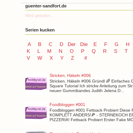
guenter-sandfort.de
Wird geladen...
Serien kucken
A
B
C
D
Der
Die
E
F
G
H
K
L
M
N
O
P Q
R
S
T
V
W X Y
Z
#
Stricken, Häkeln #006
Stricken, Häkeln #006 Gründl 🌈 Einfaches
Square Tutorial Ich stricke Anleitung zum St
neuen Gummibandes Judith Jelena D...
Foodbloggen #001
Foodbloggen #001 Fettsack Probiert Diese 
KOMPLETT ANDERS!🍕 - STERNEKOCH 
PIZZERIA! Fettsack Probiert Erster Fake 