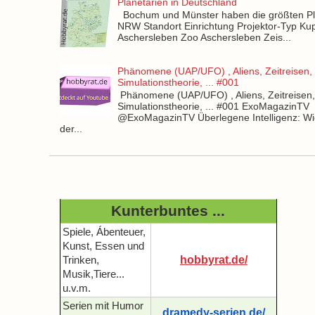
Planetarien in Deutschland
Bochum und Münster haben die größten Pla
NRW Standort Einrichtung Projektor-Typ Kup
Aschersleben Zoo Aschersleben Zeis...
Phänomene (UAP/UFO) , Aliens, Zeitreisen,
Simulationstheorie, ... #001
Phänomene (UAP/UFO) , Aliens, Zeitreisen
Simulationstheorie, ... #001 ExoMagazinTV
@ExoMagazinTV Überlegene Intelligenz: Wie
der...
Kunterbuntes ...
Spiele, Ábenteuer,
Kunst, Essen und
hobbyrat.de/
Trinken,
Musik,Tiere...
u.v.m.
Serien mit Humor
dramedy-serien.de/