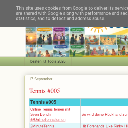
This site uses cookies from Google to deliver its servic
are shared with Google along with performance and secu
statistics, and to detect and address abuse.
besten KI Tools 2026
17 September
Tennis #005
Tennis #005
Online Tennis lernen mit
Sven Bendlin
So wird deine Rückhand zur
@OnlineTennislernen
2MinuteTennis
Hit Forehands Like Rinky Hi