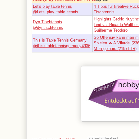
Let's play table tennis
4 Tipps für kreative Rüc
@Lets_play_table_tennis
Tischtennis
Highlights Cedric Nuytin
Dyn Tischtennis
Lind vs. Ricardo Walther
@dyntischtennis
Guilherme Teodoro
So Offensiv kann man m
This is Table Tennis Germany
Spielen 🔥 A.Vilardell(23
@thisistabletennisgermany4936
M.Engelhardt(2197TTR)