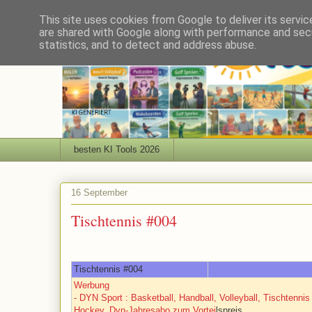
This site uses cookies from Google to deliver its servic
are shared with Google along with performance and secu
statistics, and to detect and address abuse.
besten KI Tools 2026
16 September
Tischtennis #004
Tischtennis #004
Werbung
- DYN Sport : Basketball, Handball, Volleyball, Tischtennis
Hockey. Dyn-Jahresabo zum Vortei
lspreis