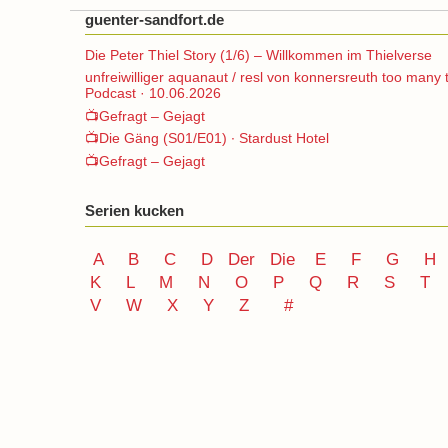
guenter-sandfort.de
Die Peter Thiel Story (1/6) – Willkommen im Thielverse
unfreiwilliger aquanaut / resl von konnersreuth too many 
Podcast · 10.06.2026
📺Gefragt – Gejagt
📺Die Gäng (S01/E01) ∙ Stardust Hotel
📺Gefragt – Gejagt
Serien kucken
A
B
C
D
Der
Die
E
F
G
H
K
L
M
N
O
P Q
R
S
T
V
W X Y
Z
#