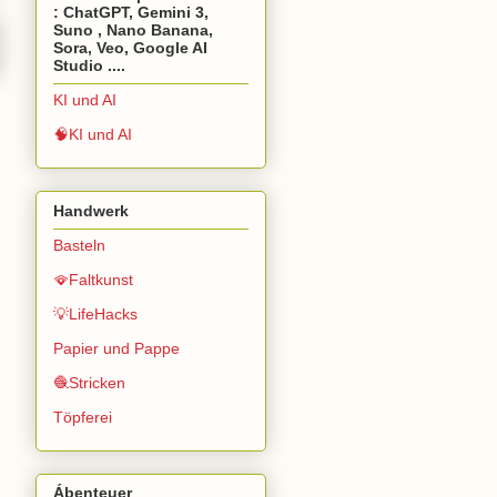
: ChatGPT, Gemini 3,
Suno , Nano Banana,
Sora, Veo, Google AI
Studio ....
KI und AI
🧠KI und AI
Handwerk
Basteln
🪭Faltkunst
💡LifeHacks
Papier und Pappe
🧶Stricken
Töpferei
Ábenteuer