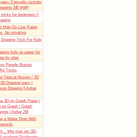
 easy 3 boyutlu çizimler
rawing 3डी ड्राइंग
tricks for beginners //
rawing
rt Hole On Line Paper,
gns, No smoking
 Drawing Trick For Kids
awing hole on paper for
tep by step
ny People Illusion
Art Tricks
 Optical Illusion / 3D
 3D Drawing easy |
usion Drawing || Ashar
w 3D on Graph Paper |
 on Graph | Graph
ings | Ashar 2M
w a Water Drop With
 pencils
ch _ Wie man ein 3D-
ff zeichnet Zeichnung