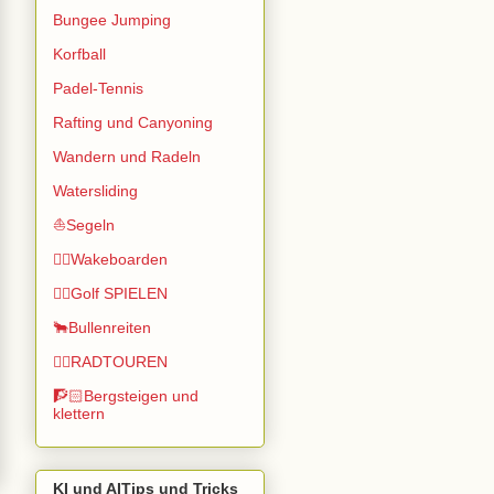
Bungee Jumping
Korfball
Padel-Tennis
Rafting und Canyoning
Wandern und Radeln
Watersliding
⛵Segeln
🏄🏽Wakeboarden
🏌️‍♂️Golf SPIELEN
🐂Bullenreiten
🚴‍♂️RADTOUREN
🧗🏻Bergsteigen und
klettern
KI und AITips und Tricks