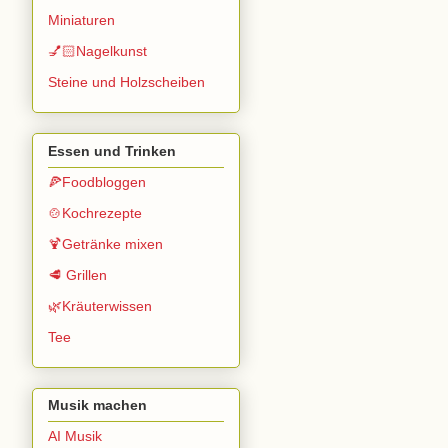
Miniaturen
💅🏻Nagelkunst
Steine und Holzscheiben
Essen und Trinken
🍕Foodbloggen
🍲Kochrezepte
🍹Getränke mixen
🥩 Grillen
🌿Kräuterwissen
Tee
Musik machen
AI Musik