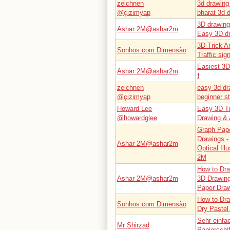
zeichnen
3d drawing
@çizimyap
bharat 3d d
3D drawing 
Ashar 2M@ashar2m
Easy 3D d
3D Trick A
Sonhos com Dimensão
Traffic si
Easiest 3D
Ashar 2M@ashar2m
❗
zeichnen
easy 3d dr
@çizimyap
beginner s
Howard Lee
Easy 3D Ti
@howardglee
Drawing & 
Graph Paper
Drawings -
Ashar 2M@ashar2m
Optical Ill
2M
How to Dra
Ashar 2M@ashar2m
3D Drawing
Paper Draw
How to Dra
Sonhos com Dimensão
Dry Pastel
Sehr einfa
Mr Shirzad
Papierschi