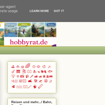
user-agent
erate usage
LEARN MORE
GOT IT
🌈
⛳
⛵
🍲🥘
🎨
🎶
⛾
🎷
🎹 🎘
🏄🏽
🐟
🏝️
🐕🐈
🐂
💡
📸
📹
🗡️
🚄
🚆🚊🚌
💬
🚅
🛀🏻
🛋️
🛠️
🛫
🤩
🚵🏻
🤳
🪈
🥩
🧙‍♂️🪄
🧠
🧗🏻‍♀️
Reisen und mehr.../ Bahn,