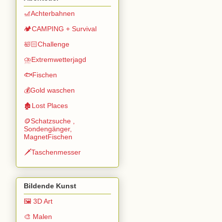
🎢Achterbahnen
🏕️CAMPING + Survival
🛀🏻Challenge
⛈️Extremwetterjagd
🐟Fischen
💰Gold waschen
🏚️Lost Places
🪙Schatzsuche ,
Sondengänger,
MagnetFischen
🗡️Taschenmesser
Bildende Kunst
🖼️ 3D Art
🎨 Malen