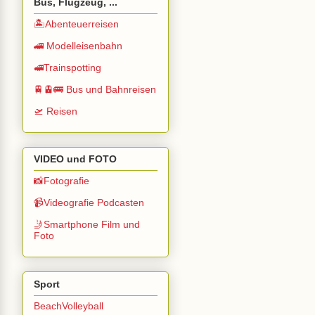
Bus, Flugzeug, ...
🏝️Abenteuerreisen
🚄 Modelleisenbahn
🚅Trainspotting
🚆🚊🚌 Bus und Bahnreisen
🛫 Reisen
VIDEO und FOTO
📸Fotografie
📹Videografie Podcasten
🤳Smartphone Film und
Foto
Sport
BeachVolleyball