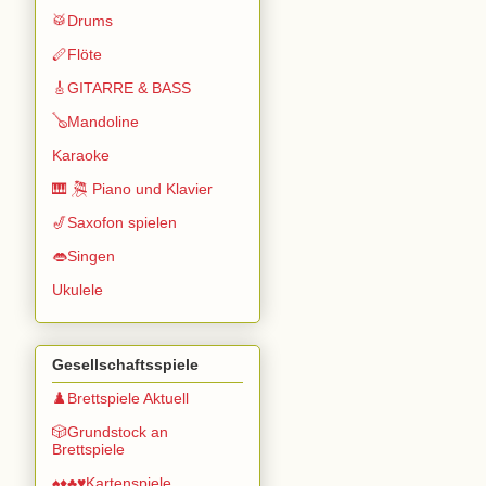
🥁Drums
🪈Flöte
🎸GITARRE & BASS
🪕Mandoline
Karaoke
🎹 🎘 Piano und Klavier
🎷Saxofon spielen
👄Singen
Ukulele
Gesellschaftsspiele
♟️Brettspiele Aktuell
🎲Grundstock an
Brettspiele
♠️♦️♣️♥️Kartenspiele