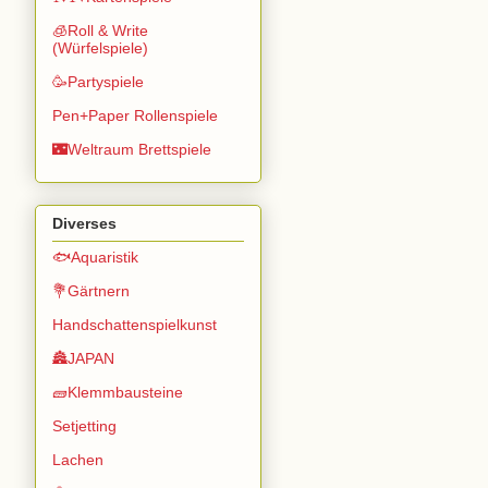
🧊Roll & Write
(Würfelspiele)
🥳Partyspiele
Pen+Paper Rollenspiele
🌃Weltraum Brettspiele
Diverses
🐟Aquaristik
💐Gärtnern
Handschattenspielkunst
🏯JAPAN
🧱Klemmbausteine
Setjetting
Lachen