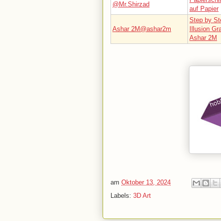
@Mr.Shirzad
auf Papier
Step by St
Ashar 2M@ashar2m
Illusion G
Ashar 2M
am
Oktober 13, 2024
Labels:
3D Art