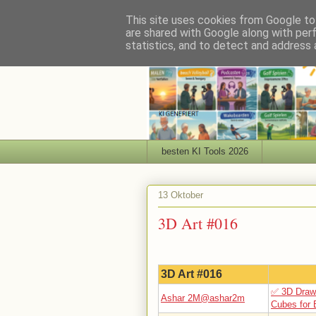
This site uses cookies from Google to 
are shared with Google along with per
statistics, and to detect and address 
besten KI Tools 2026
13 Oktober
3D Art #016
3D Art #016
✅ 3D Draw
Ashar 2M@ashar2m
Cubes for 