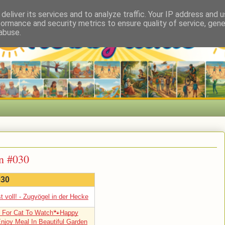
deliver its services and to analyze traffic. Your IP address and 
formance and security metrics to ensure quality of service, gen
abuse.
n #030
030
st voll! - Zugvögel in der Hecke
 For Cat To Watch🐾Happy
Enjoy Meal In Beautiful Garden