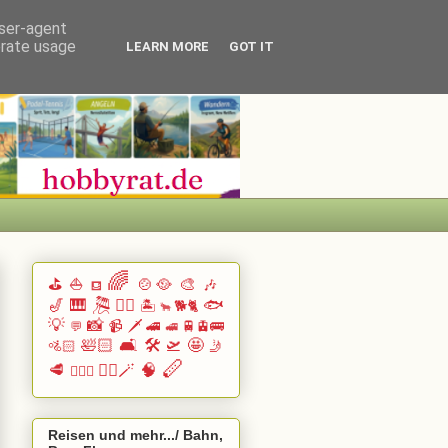
user-agent
erate usage
LEARN MORE
GOT IT
🌈
⛳
⛵
🍲🥘
🎨
🎶
⛾
🎷
🎹 🎘
🏄🏽
🐟
🏝️
🐕🐈
🐂
💡
📸
📹
🗡️
🚄
🚆🚊🚌
💬
🚅
🛀🏻
🛋️
🛠️
🛫
🤩
🚵🏻
🤳
🪈
🥩
🧙‍♂️🪄
🧠
🧗🏻‍♀️
Reisen und mehr.../ Bahn,