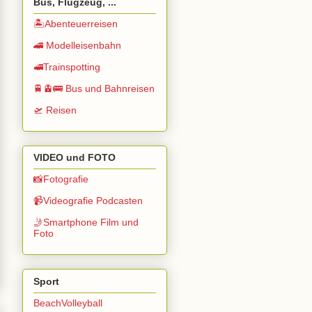
Bus, Flugzeug, ...
🏝️Abenteuerreisen
🚄 Modelleisenbahn
🚅Trainspotting
🚆🚊🚌 Bus und Bahnreisen
🛫 Reisen
VIDEO und FOTO
📸Fotografie
📹Videografie Podcasten
🤳Smartphone Film und
Foto
Sport
BeachVolleyball