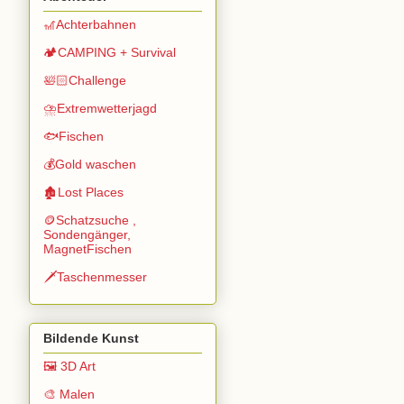
🎢Achterbahnen
🏕️CAMPING + Survival
🛀🏻Challenge
⛈️Extremwetterjagd
🐟Fischen
💰Gold waschen
🏚️Lost Places
🪙Schatzsuche ,
Sondengänger,
MagnetFischen
🗡️Taschenmesser
Bildende Kunst
🖼️ 3D Art
🎨 Malen