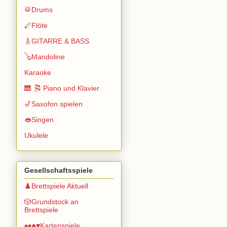
🥁Drums
🪈Flöte
🎸GITARRE & BASS
🪕Mandoline
Karaoke
🎹 🎘 Piano und Klavier
🎷Saxofon spielen
👄Singen
Ukulele
Gesellschaftsspiele
♟️Brettspiele Aktuell
🎲Grundstock an
Brettspiele
♠️♦️♣️♥️Kartenspiele