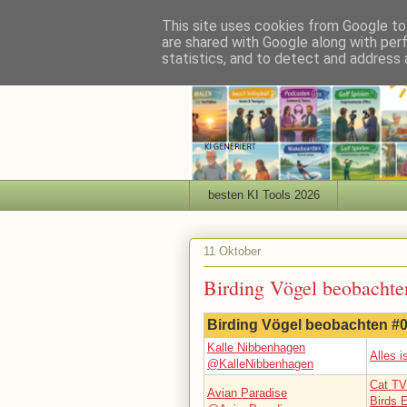
This site uses cookies from Google to 
are shared with Google along with per
statistics, and to detect and address 
besten KI Tools 2026
11 Oktober
Birding Vögel beobachte
Birding Vögel beobachten #
Kalle Nibbenhagen
Alles i
@KalleNibbenhagen
Cat TV
Avian Paradise
Birds 