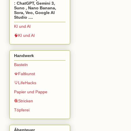
: ChatGPT, Gemini 3,
Suno , Nano Banana,
Sora, Veo, Google AI
Studio ....
KI und AI
🧠KI und AI
Handwerk
Basteln
🪭Faltkunst
💡LifeHacks
Papier und Pappe
🧶Stricken
Töpferei
Ábenteuer