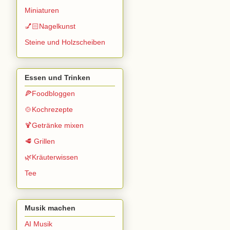
Miniaturen
💅🏻Nagelkunst
Steine und Holzscheiben
Essen und Trinken
🍕Foodbloggen
🍲Kochrezepte
🍹Getränke mixen
🥩 Grillen
🌿Kräuterwissen
Tee
Musik machen
AI Musik