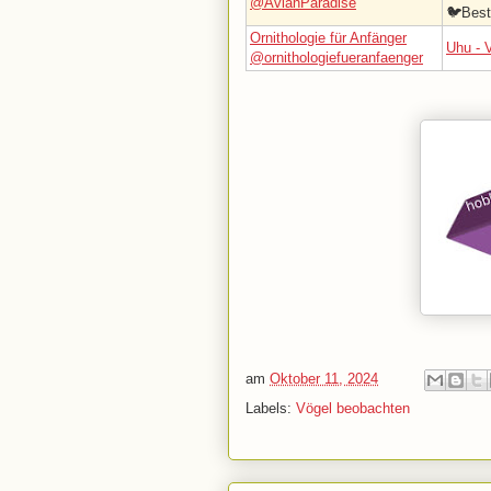
@AvianParadise
🐦Best
Ornithologie für Anfänger
Uhu - 
@ornithologiefueranfaenger
am
Oktober 11, 2024
Labels:
Vögel beobachten