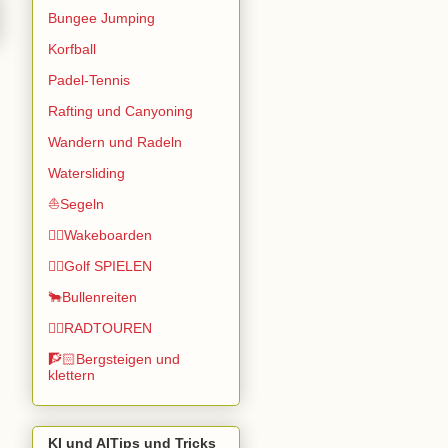
Bungee Jumping
Korfball
Padel-Tennis
Rafting und Canyoning
Wandern und Radeln
Watersliding
⛵Segeln
🏄🏽Wakeboarden
🏌️‍♂️Golf SPIELEN
🐂Bullenreiten
🚴‍♂️RADTOUREN
🧗🏻Bergsteigen und
klettern
KI und AITips und Tricks