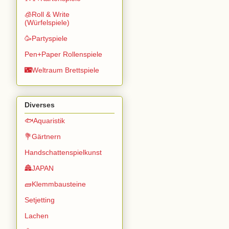
🧊Roll & Write
(Würfelspiele)
🥳Partyspiele
Pen+Paper Rollenspiele
🌃Weltraum Brettspiele
Diverses
🐟Aquaristik
💐Gärtnern
Handschattenspielkunst
🏯JAPAN
🧱Klemmbausteine
Setjetting
Lachen