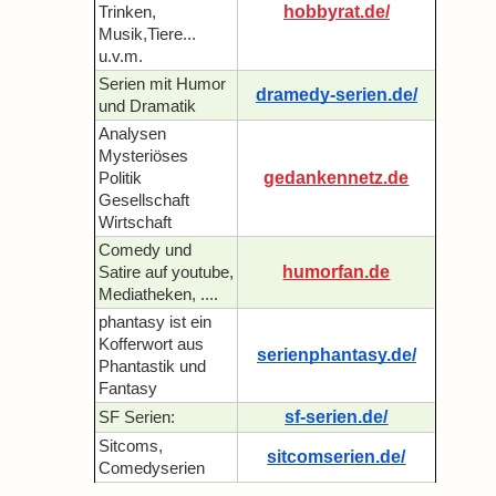
hobbyrat.de/
Trinken,
Musik,Tiere...
u.v.m.
Serien mit Humor
dramedy-serien.de/
und Dramatik
Analysen
Mysteriöses
gedankennetz.de
Politik
Gesellschaft
Wirtschaft
Comedy und
humorfan.de
Satire auf youtube,
Mediatheken, ....
phantasy ist ein
Kofferwort aus
serienphantasy.de/
Phantastik und
Fantasy
sf-serien.de/
SF Serien:
Sitcoms,
sitcomserien.de/
Comedyserien