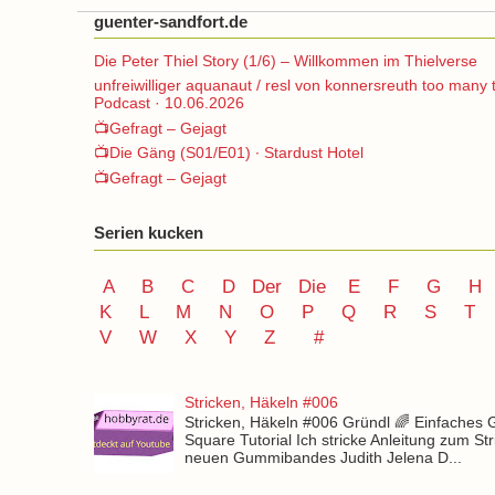
guenter-sandfort.de
Die Peter Thiel Story (1/6) – Willkommen im Thielverse
unfreiwilliger aquanaut / resl von konnersreuth too many 
Podcast · 10.06.2026
📺Gefragt – Gejagt
📺Die Gäng (S01/E01) ∙ Stardust Hotel
📺Gefragt – Gejagt
Serien kucken
A
B
C
D
Der
Die
E
F
G
H
K
L
M
N
O
P Q
R
S
T
V
W X Y
Z
#
Stricken, Häkeln #006
Stricken, Häkeln #006 Gründl 🌈 Einfaches
Square Tutorial Ich stricke Anleitung zum St
neuen Gummibandes Judith Jelena D...