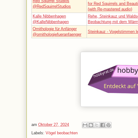
Red Squirrel Studios
for Red Squirrels and Beauti
@RedSquirrelStudios
(with Re-mastered audio)
Kalle Nibbenhagen
Rehe, Steinkauz und Walds
@KalleNibbenhagen
Beobachtung mit dem Wärme
Ornithologie für Anfänger
Steinkauz - Vogelstimmen l
@ornithologiefueranfaenger
am
Oktober 27, 2024
Labels:
Vögel beobachten