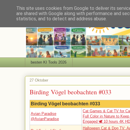
This site uses cookies from Google to deliver its servic
are shared with Google along with performance and secu
statistics, and to detect and address abuse.
besten KI Tools 2026
27 Oktober
Birding Vögel beobachten #033
Birding Vögel beobachten #033
Cat Games & Cat TV for Ca
Avian Paradise
Full Color in Nature to Keep
@AvianParadise
Engaged 🕊️ 10 hours 4K H
Halloween Cat & Dog TV: 