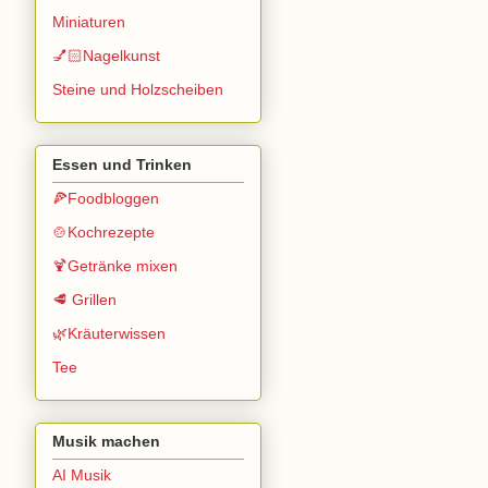
Miniaturen
💅🏻Nagelkunst
Steine und Holzscheiben
Essen und Trinken
🍕Foodbloggen
🍲Kochrezepte
🍹Getränke mixen
🥩 Grillen
🌿Kräuterwissen
Tee
Musik machen
AI Musik