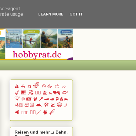
user-agent
erate usage
LEARN MORE
GOT IT
🌈
⛳
⛵
🍲🥘
🎨
🎶
⛾
🎷
🎹 🎘
🏄🏽
🐟
🏝️
🐕🐈
🐂
💡
📸
📹
🗡️
🚄
🚆🚊🚌
💬
🚅
🛀🏻
🛋️
🛠️
🛫
🤩
🚵🏻
🤳
🪈
🥩
🧙‍♂️🪄
🧠
🧗🏻‍♀️
Reisen und mehr.../ Bahn,