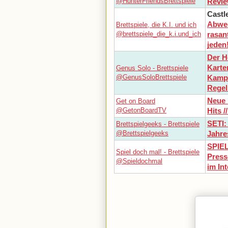
@HunterFriendsBrettspiele
Revie
Castl
Abwec
Brettspiele, die K.I. und ich
@brettspiele_die_k.i.und_ich
rasan
jeden
Der H
Karte
Genus Solo - Brettspiele
@GenusSoloBrettspiele
Kampa
Regel
Neue 
Get on Board
@GetonBoardTV
Hits /
SETI:
Brettspielgeeks - Brettspiele
@Brettspielgeeks
Jahre
SPIEL
Spiel doch mal! - Brettspiele
Press
@Spieldochmal
im In