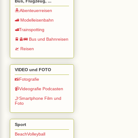
Bus, Flugzeug, ...
🏝️Abenteuerreisen
🚄 Modelleisenbahn
🚅Trainspotting
🚆🚊🚌 Bus und Bahnreisen
🛫 Reisen
VIDEO und FOTO
📸Fotografie
📹Videografie Podcasten
🤳Smartphone Film und
Foto
Sport
BeachVolleyball