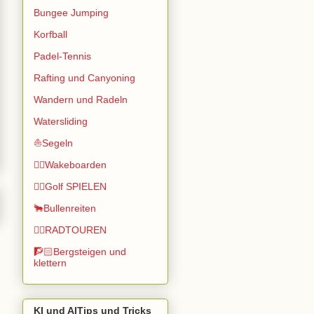
Bungee Jumping
Korfball
Padel-Tennis
Rafting und Canyoning
Wandern und Radeln
Watersliding
⛵Segeln
🏄🏽Wakeboarden
🏌️‍♂️Golf SPIELEN
🐂Bullenreiten
🚴‍♂️RADTOUREN
🧗🏻Bergsteigen und
klettern
KI und AITips und Tricks