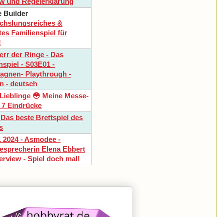
w und Regelerklärung
e Builder
hslungsreiches &
tes Familienspiel für
!
err der Ringe - Das
nspiel - S03E01 -
gnen- Playthrough -
n - deutsch
Lieblinge 😳 Meine Messe-
/ 7 Eindrücke
 Das beste Brettspiel des
s
 2024 - Asmodee -
esprecherin Elena Ebbert
terview - Spiel doch mal!