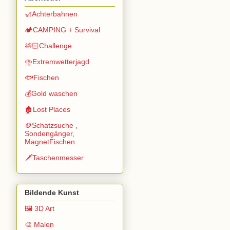
🎢Achterbahnen
🏕️CAMPING + Survival
🛀🏻Challenge
⛈️Extremwetterjagd
🐟Fischen
💰Gold waschen
🏚️Lost Places
🪙Schatzsuche ,
Sondengänger,
MagnetFischen
🗡️Taschenmesser
Bildende Kunst
🖼️ 3D Art
🎨 Malen