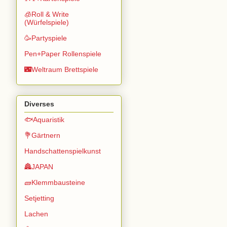
🧊Roll & Write
(Würfelspiele)
🥳Partyspiele
Pen+Paper Rollenspiele
🌃Weltraum Brettspiele
Diverses
🐟Aquaristik
💐Gärtnern
Handschattenspielkunst
🏯JAPAN
🧱Klemmbausteine
Setjetting
Lachen