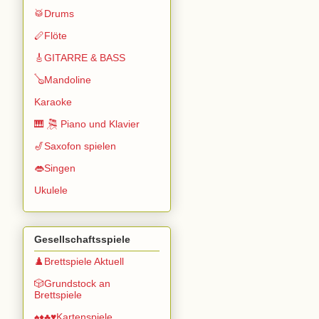
🥁Drums
🪈Flöte
🎸GITARRE & BASS
🪕Mandoline
Karaoke
🎹 🎘 Piano und Klavier
🎷Saxofon spielen
👄Singen
Ukulele
Gesellschaftsspiele
♟️Brettspiele Aktuell
🎲Grundstock an
Brettspiele
♠️♦️♣️♥️Kartenspiele