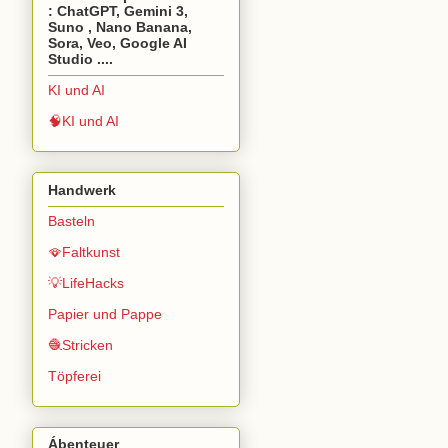
: ChatGPT, Gemini 3,
Suno , Nano Banana,
Sora, Veo, Google AI
Studio ....
KI und AI
🧠KI und AI
Handwerk
Basteln
🪭Faltkunst
💡LifeHacks
Papier und Pappe
🧶Stricken
Töpferei
Ábenteuer