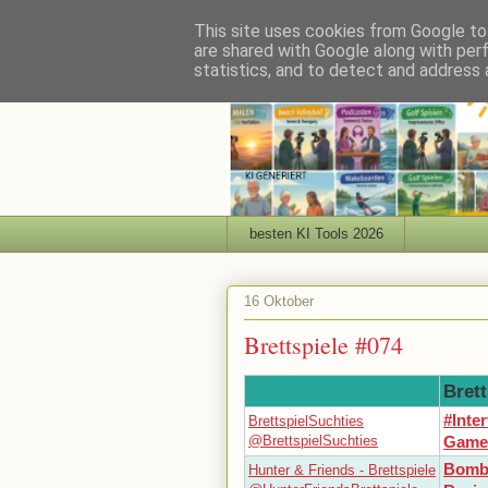
This site uses cookies from Google to 
are shared with Google along with per
statistics, and to detect and address 
besten KI Tools 2026
16 Oktober
Brettspiele #074
Brett
#Inte
BrettspielSuchties
@BrettspielSuchties
Games
BombB
Hunter & Friends - Brettspiele