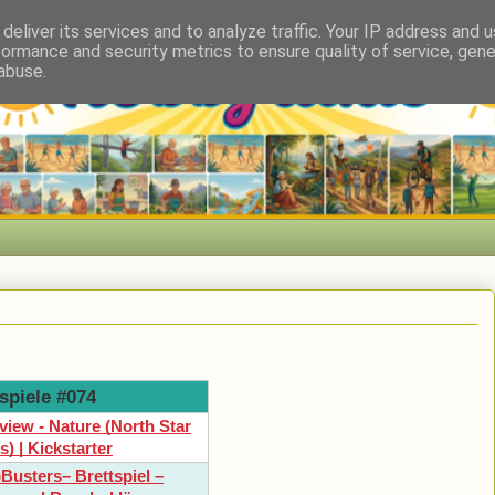
deliver its services and to analyze traffic. Your IP address and 
formance and security metrics to ensure quality of service, gen
abuse.
spiele #074
rview - Nature (North Star
) | Kickstarter
usters– Brettspiel –