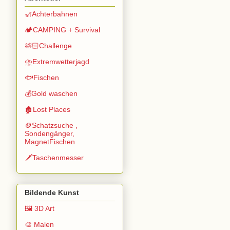
🎢Achterbahnen
🏕️CAMPING + Survival
🛀🏻Challenge
⛈️Extremwetterjagd
🐟Fischen
💰Gold waschen
🏚️Lost Places
🪙Schatzsuche ,
Sondengänger,
MagnetFischen
🗡️Taschenmesser
Bildende Kunst
🖼️ 3D Art
🎨 Malen