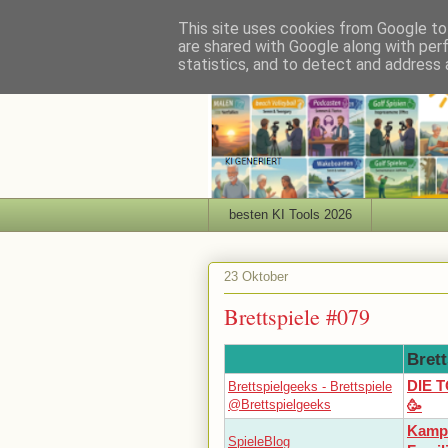
This site uses cookies from Google to 
are shared with Google along with per
statistics, and to detect and address 
besten KI Tools 2026
23 Oktober
Brettspiele #079
Brett
DIE 
Brettspielgeeks - Brettspiele
@Brettspielgeeks
🥳
Kampf
SpieleBlog