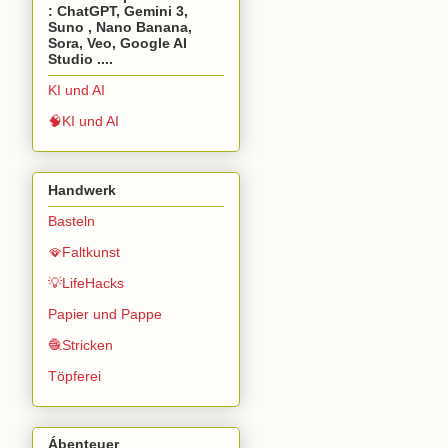
: ChatGPT, Gemini 3,
Suno , Nano Banana,
Sora, Veo, Google AI
Studio ....
KI und AI
🧠KI und AI
Handwerk
Basteln
🪭Faltkunst
💡LifeHacks
Papier und Pappe
🧶Stricken
Töpferei
Ábenteuer