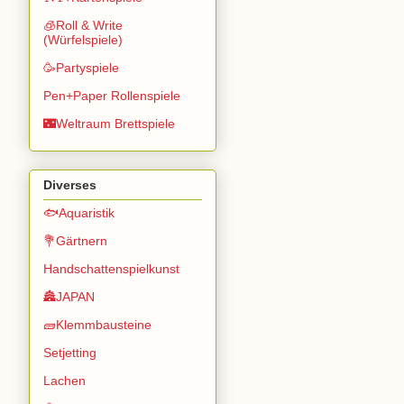
🧊Roll & Write
(Würfelspiele)
🥳Partyspiele
Pen+Paper Rollenspiele
🌃Weltraum Brettspiele
Diverses
🐟Aquaristik
💐Gärtnern
Handschattenspielkunst
🏯JAPAN
🧱Klemmbausteine
Setjetting
Lachen