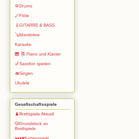
🥁Drums
🪈Flöte
🎸GITARRE & BASS
🪕Mandoline
Karaoke
🎹 🎘 Piano und Klavier
🎷Saxofon spielen
👄Singen
Ukulele
Gesellschaftsspiele
♟️Brettspiele Aktuell
🎲Grundstock an
Brettspiele
♠️♦️♣️♥️Kartenspiele