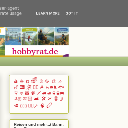
user-agent
erate usage
LEARN MORE
GOT IT
🌈
⛳
⛵
🍲🥘
🎨
🎶
⛾
🎷
🎹 🎘
🏄🏽
🐟
🏝️
🐕🐈
🐂
💡
📸
📹
🗡️
🚄
🚆🚊🚌
💬
🚅
🛀🏻
🛋️
🛠️
🛫
🤩
🚵🏻
🤳
🪈
🥩
🧙‍♂️🪄
🧠
🧗🏻‍♀️
Reisen und mehr.../ Bahn,