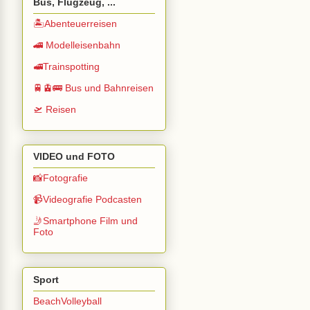
Bus, Flugzeug, ...
🏝️Abenteuerreisen
🚄 Modelleisenbahn
🚅Trainspotting
🚆🚊🚌 Bus und Bahnreisen
🛫 Reisen
VIDEO und FOTO
📸Fotografie
📹Videografie Podcasten
🤳Smartphone Film und
Foto
Sport
BeachVolleyball