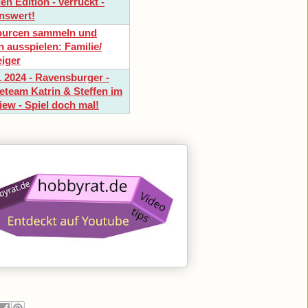
en Edition - verrückt -
nswert!
ourcen sammeln und
n ausspielen: Familie/
eiger
 2024 - Ravensburger -
eteam Katrin & Steffen im
view - Spiel doch mal!