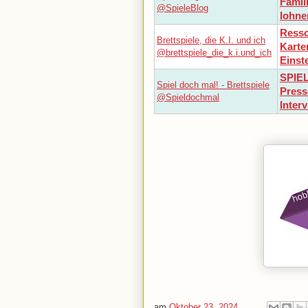
Famili
@SpieleBlog
lohne
Ress
Brettspiele, die K.I. und ich
Karte
@brettspiele_die_k.i.und_ich
Einst
SPIEL
Spiel doch mal! - Brettspiele
Press
@Spieldochmal
Inter
am
Oktober 23, 2024