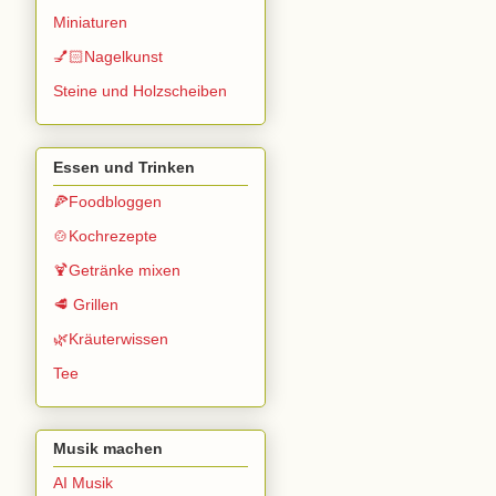
Miniaturen
💅🏻Nagelkunst
Steine und Holzscheiben
Essen und Trinken
🍕Foodbloggen
🍲Kochrezepte
🍹Getränke mixen
🥩 Grillen
🌿Kräuterwissen
Tee
Musik machen
AI Musik