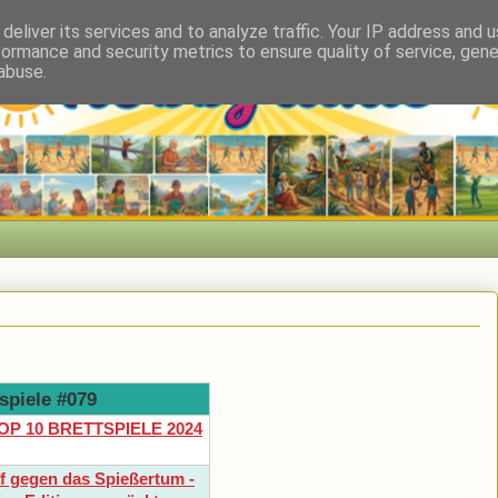
deliver its services and to analyze traffic. Your IP address and 
formance and security metrics to ensure quality of service, gen
abuse.
spiele #079
TOP 10 BRETTSPIELE 2024
 gegen das Spießertum -