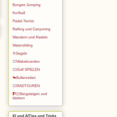
Bungee Jumping
Korfball
Padel-Tennis
Rafting und Canyoning
Wandern und Radeln
Watersliding
⛵Segeln
🏄🏽Wakeboarden
🏌️‍♂️Golf SPIELEN
🐂Bullenreiten
🚴‍♂️RADTOUREN
🧗🏻Bergsteigen und
klettern
KI und AITips und Tricks