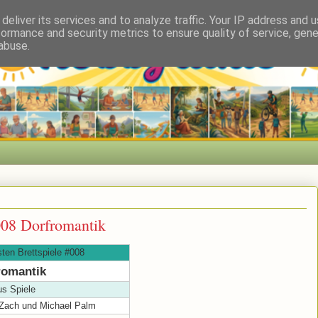
deliver its services and to analyze traffic. Your IP address and 
formance and security metrics to ensure quality of service, gen
abuse.
008 Dorfromantik
sten Brettspiele #008
romantik
s Spiele
Zach und Michael Palm