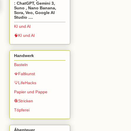
: ChatGPT, Gemini 3,
Suno , Nano Banana,
Sora, Veo, Google AI
Studio ....
KI und AI
🧠KI und AI
Handwerk
Basteln
🪭Faltkunst
💡LifeHacks
Papier und Pappe
🧶Stricken
Töpferei
Ábenteuer