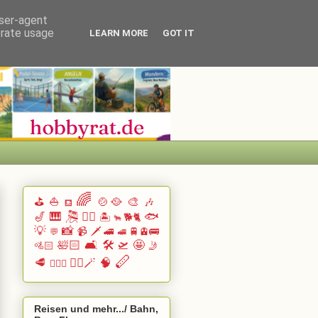
user-agent
erate usage
LEARN MORE
GOT IT
🌈
⛳
⛵
🍲🥘
🎨
🎶
⛾
🎷
🎹 🎘
🏄🏽
🐟
🏝️
🐕🐈
🐂
💡
📸
📹
🗡️
🚄
🚆🚊🚌
💬
🚅
🛀🏻
🛋️
🛠️
🛫
🤩
🚵🏻
🤳
🪈
🥩
🧙‍♂️🪄
🧠
🧗🏻‍♀️
Reisen und mehr.../ Bahn,