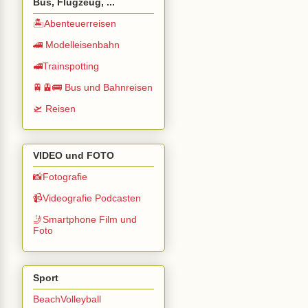
Bus, Flugzeug, ...
🏝️Abenteuerreisen
🚄 Modelleisenbahn
🚅Trainspotting
🚆🚊🚌 Bus und Bahnreisen
🛫 Reisen
VIDEO und FOTO
📸Fotografie
📹Videografie Podcasten
🤳Smartphone Film und
Foto
Sport
BeachVolleyball