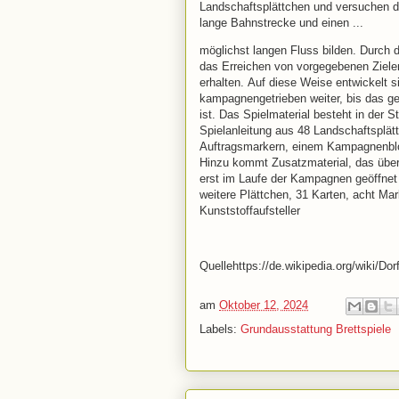
Landschaftsplättchen und versuchen da
lange Bahnstrecke und einen ...
möglichst langen Fluss bilden. Durch 
das Erreichen von vorgegebenen Zielen
erhalten.
Auf diese Weise entwickelt 
kampagnengetrieben weiter, bis das ge
ist. Das Spielmaterial besteht in der S
Spielanleitung aus 48 Landschaftsplät
Auftragsmarkern, einem Kampagnenbl
Hinzu kommt Zusatzmaterial, das über f
erst im Laufe der Kampagnen geöffnet 
weitere Plättchen, 31 Karten, acht Mar
Kunststoffaufsteller
Quellehttps://de.wikipedia.org/wiki/Do
am
Oktober 12, 2024
Labels:
Grundausstattung Brettspiele