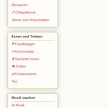
Miniaturen
💅🏻Nagelkunst
Steine und Holzscheiben
Essen und Trinken
🍕Foodbloggen
🍲Kochrezepte
🍹Getränke mixen
🥩 Grillen
🌿Kräuterwissen
Tee
Musik machen
AI Musik