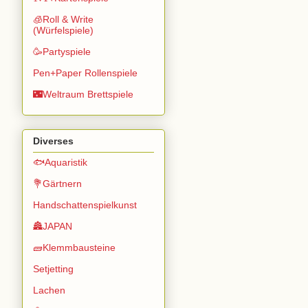
🧊Roll & Write
(Würfelspiele)
🥳Partyspiele
Pen+Paper Rollenspiele
🌃Weltraum Brettspiele
Diverses
🐟Aquaristik
💐Gärtnern
Handschattenspielkunst
🏯JAPAN
🧱Klemmbausteine
Setjetting
Lachen