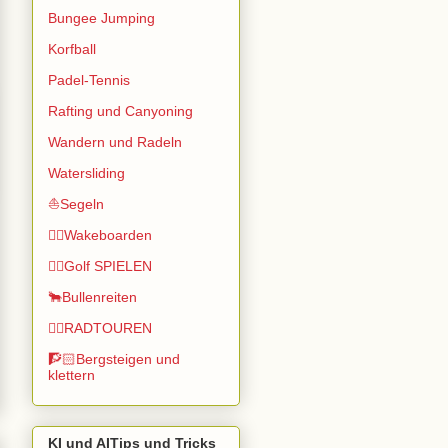
Bungee Jumping
Korfball
Padel-Tennis
Rafting und Canyoning
Wandern und Radeln
Watersliding
⛵Segeln
🏄🏽Wakeboarden
🏌️‍♂️Golf SPIELEN
🐂Bullenreiten
🚴‍♂️RADTOUREN
🧗🏻Bergsteigen und
klettern
KI und AITips und Tricks