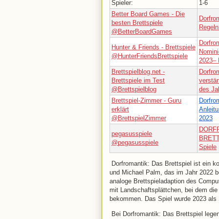
Spieler:
1-6
Better Board Games - Die
Dorfrom
besten Brettspiele
Regeln
@BetterBoardGames
Dorfrom
Hunter & Friends - Brettspiele
Nomini
@HunterFriendsBrettspiele
2023– 
Brettspielblog.net -
Dorfro
Brettspiele im Test
verstän
@Brettspielblog
des Ja
Brettspiel-Zimmer - Guru
Dorfro
erklärt
Anleit
@BrettspielZimmer
2023
DORFR
pegasusspiele
BRETTS
@pegasusspiele
Spiele
Dorfromantik: Das Brettspiel ist ein 
und Michael Palm, das im Jahr 2022 b
analoge Brettspieladaption des Compu
mit Landschaftsplättchen, bei dem di
bekommen. Das Spiel wurde 2023 als 
Bei Dorfromantik: Das Brettspiel leg