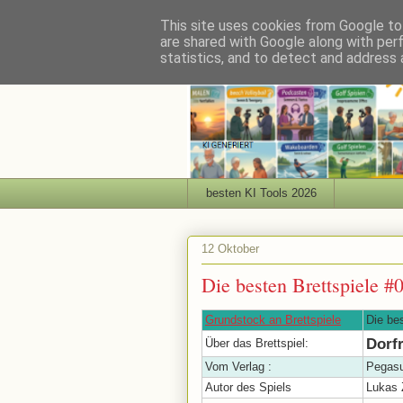
This site uses cookies from Google to 
are shared with Google along with per
statistics, and to detect and address 
besten KI Tools 2026
12 Oktober
Die besten Brettspiele #
Grundstock an Brettspiele
Die be
Dorf
Über das Brettspiel:
Vom Verlag :
Pegasu
Autor des Spiels
Lukas 