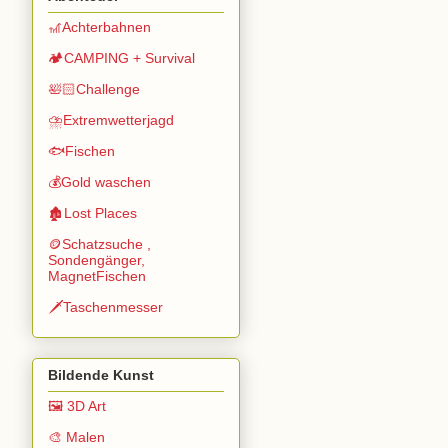
🎢Achterbahnen
🏕️CAMPING + Survival
🛀🏻Challenge
⛈️Extremwetterjagd
🐟Fischen
💰Gold waschen
🏚️Lost Places
🪙Schatzsuche ,
Sondengänger,
MagnetFischen
🗡️Taschenmesser
Bildende Kunst
🖼️ 3D Art
🎨 Malen