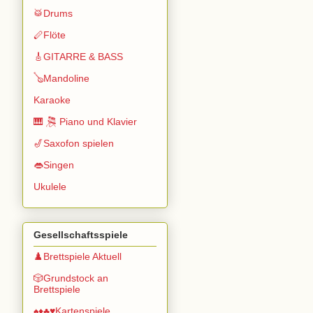
🥁Drums
🪈Flöte
🎸GITARRE & BASS
🪕Mandoline
Karaoke
🎹 🎘 Piano und Klavier
🎷Saxofon spielen
👄Singen
Ukulele
Gesellschaftsspiele
♟️Brettspiele Aktuell
🎲Grundstock an
Brettspiele
♠️♦️♣️♥️Kartenspiele