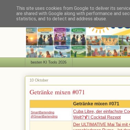
This site uses cookies from Google to deliver its servic
are shared with Google along with performance and secu
statistics, and to detect and address abuse.
besten KI Tools 2026
10 Oktober
Getränke mixen #071
Getränke mixen #071
Cuba Libre, der einfachste Coc
SmartBartending
@SmartBartending
Welt?🍹I Cocktail Rezept
Der ULTIMATIVE Mai Tai mit 