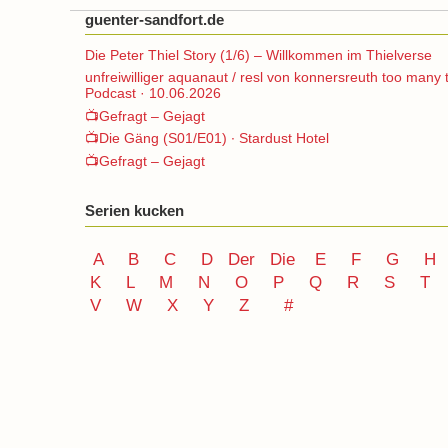
guenter-sandfort.de
Die Peter Thiel Story (1/6) – Willkommen im Thielverse
unfreiwilliger aquanaut / resl von konnersreuth too many 
Podcast · 10.06.2026
📺Gefragt – Gejagt
📺Die Gäng (S01/E01) ∙ Stardust Hotel
📺Gefragt – Gejagt
Serien kucken
A
B
C
D
Der
Die
E
F
G
H
K
L
M
N
O
P Q
R
S
T
V
W X Y
Z
#