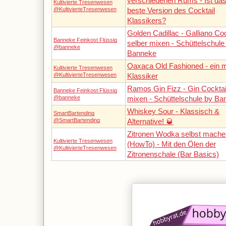
verschiedenen Rums - Ist das
Kultivierte Tresenwesen
@KultivierteTresenwesen
beste Version des Cocktail
Klassikers?
Golden Cadillac - Galliano Coc
Banneke Feinkost Flüssig
selber mixen - Schüttelschule
@banneke
Banneke
Oaxaca Old Fashioned - ein 
Kultivierte Tresenwesen
@KultivierteTresenwesen
Klassiker
Ramos Gin Fizz - Gin Cocktai
Banneke Feinkost Flüssig
@banneke
mixen - Schüttelschule by Ba
Whiskey Sour - Klassisch &
SmartBartending
@SmartBartending
Alternative! 🥃
Zitronen Wodka selbst mache
Kultivierte Tresenwesen
(HowTo) - Mit den Ölen der
@KultivierteTresenwesen
Zitronenschale (Bar Basics)