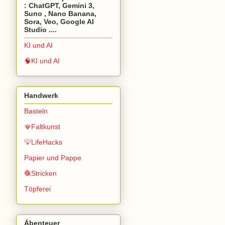
: ChatGPT, Gemini 3,
Suno , Nano Banana,
Sora, Veo, Google AI
Studio ....
KI und AI
🧠KI und AI
Handwerk
Basteln
🪭Faltkunst
💡LifeHacks
Papier und Pappe
🧶Stricken
Töpferei
Ábenteuer