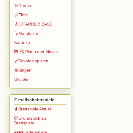
🥁Drums
🪈Flöte
🎸GITARRE & BASS
🪕Mandoline
Karaoke
🎹 🎘 Piano und Klavier
🎷Saxofon spielen
👄Singen
Ukulele
Gesellschaftsspiele
♟️Brettspiele Aktuell
🎲Grundstock an
Brettspiele
♠️♦️♣️♥️Kartenspiele