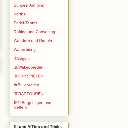
Bungee Jumping
Korfball
Padel-Tennis
Rafting und Canyoning
Wandern und Radeln
Watersliding
⛵Segeln
🏄🏽Wakeboarden
🏌️‍♂️Golf SPIELEN
🐂Bullenreiten
🚴‍♂️RADTOUREN
🧗🏻Bergsteigen und
klettern
KI und AITips und Tricks