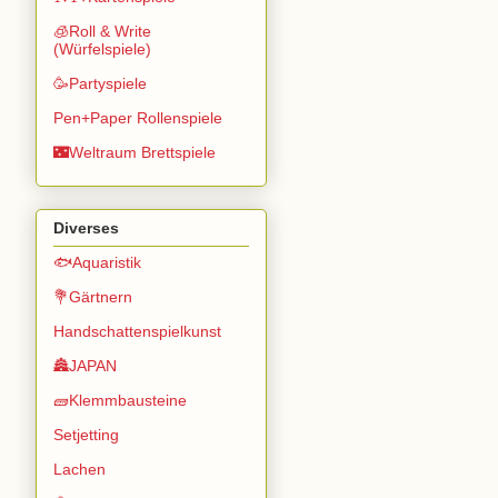
🧊Roll & Write
(Würfelspiele)
🥳Partyspiele
Pen+Paper Rollenspiele
🌃Weltraum Brettspiele
Diverses
🐟Aquaristik
💐Gärtnern
Handschattenspielkunst
🏯JAPAN
🧱Klemmbausteine
Setjetting
Lachen