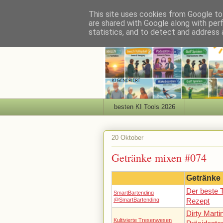
This site uses cookies from Google to 
are shared with Google along with per
statistics, and to detect and address 
besten KI Tools 2026
20 Oktober
Getränke mixen #074
Getränke
Der beste T
SmartBartending
@SmartBartending
Rezept
Dirty Marti
Kultivierte Tresenwesen