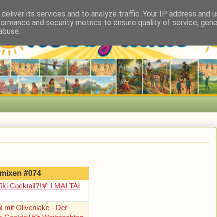
deliver its services and to analyze traffic. Your IP address and 
formance and security metrics to ensure quality of service, gen
abuse.
 mixen #074
iki Cocktail?!🍹 I MAI TAI
ni mit Olivenlake - Der