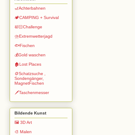
🎢Achterbahnen
🏕️CAMPING + Survival
🛀🏻Challenge
⛈️Extremwetterjagd
🐟Fischen
💰Gold waschen
🏚️Lost Places
🪙Schatzsuche ,
Sondengänger,
MagnetFischen
🗡️Taschenmesser
Bildende Kunst
🖼️ 3D Art
🎨 Malen