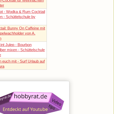
n-Cocktail für Weihnachten
ter
ot - Wodka & Rum Cocktail
n - Schüttelschule by
tail: Bunny On Caffeine mit
pelwachholder von A.
h
nt Julep - Bourbon
lber mixen - Schüttelschule
e
 euch mit - Surf Urlaub auf
ura