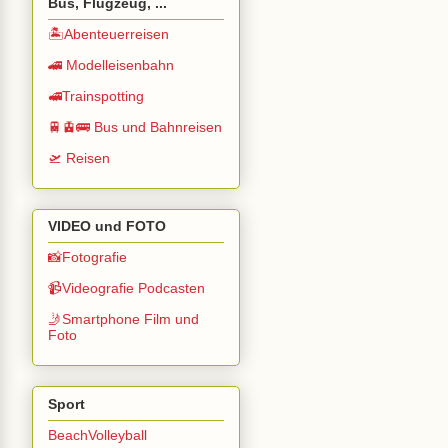
Bus, Flugzeug, ...
🏝️Abenteuerreisen
🚄 Modelleisenbahn
🚅Trainspotting
🚆🚊🚌 Bus und Bahnreisen
🛫 Reisen
VIDEO und FOTO
📸Fotografie
📹Videografie Podcasten
🤳Smartphone Film und
Foto
Sport
BeachVolleyball