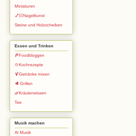
Miniaturen
💅🏻Nagelkunst
Steine und Holzscheiben
Essen und Trinken
🍕Foodbloggen
🍲Kochrezepte
🍹Getränke mixen
🥩 Grillen
🌿Kräuterwissen
Tee
Musik machen
AI Musik