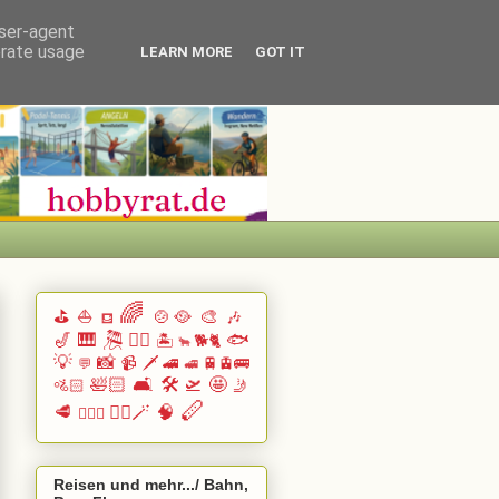
user-agent
erate usage
LEARN MORE
GOT IT
🌈
⛳
⛵
🍲🥘
🎨
🎶
⛾
🎷
🎹 🎘
🏄🏽
🐟
🏝️
🐕🐈
🐂
💡
📸
📹
🗡️
🚄
🚆🚊🚌
💬
🚅
🛀🏻
🛋️
🛠️
🛫
🤩
🚵🏻
🤳
🪈
🥩
🧙‍♂️🪄
🧠
🧗🏻‍♀️
Reisen und mehr.../ Bahn,