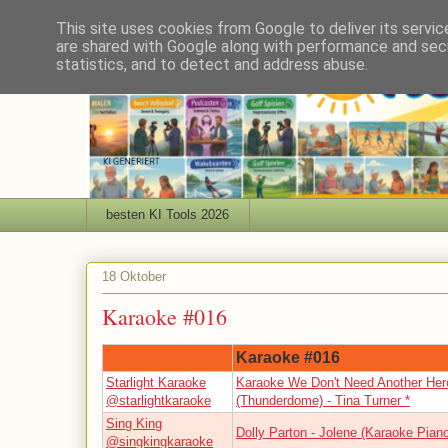
This site uses cookies from Google to deliver its servic
are shared with Google along with performance and secu
statistics, and to detect and address abuse.
besten KI Tools 2026
18 Oktober
Karaoke #016
Karaoke #016
Starlight Karaoke
Karaoke We Don't Need Another Her
@starlightkaraoke
(Thunderdome) - Tina Turner *
Sing King
Dolly Parton - Jolene (Karaoke Pian
@singkingkaraoke