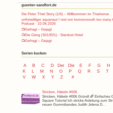
guenter-sandfort.de
Die Peter Thiel Story (1/6) – Willkommen im Thielverse
unfreiwilliger aquanaut / resl von konnersreuth too many 
Podcast · 10.06.2026
📺Gefragt – Gejagt
📺Die Gäng (S01/E01) ∙ Stardust Hotel
📺Gefragt – Gejagt
Serien kucken
A
B
C
D
Der
Die
E
F
G
H
K
L
M
N
O
P Q
R
S
T
V
W X Y
Z
#
Stricken, Häkeln #006
Stricken, Häkeln #006 Gründl 🌈 Einfaches
Square Tutorial Ich stricke Anleitung zum St
neuen Gummibandes Judith Jelena D...