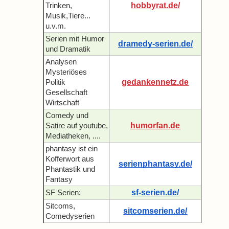
hobbyrat.de/
Trinken,
Musik,Tiere...
u.v.m.
Serien mit Humor
dramedy-serien.de/
und Dramatik
Analysen
Mysteriöses
gedankennetz.de
Politik
Gesellschaft
Wirtschaft
Comedy und
humorfan.de
Satire auf youtube,
Mediatheken, ....
phantasy ist ein
Kofferwort aus
serienphantasy.de/
Phantastik und
Fantasy
sf-serien.de/
SF Serien:
Sitcoms,
sitcomserien.de/
Comedyserien