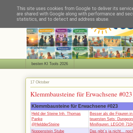
This site uses cookies from Google to deliver its servic
are shared with Google along with performance and secu
statistics, and to detect and address abuse.
besten KI Tools 2026
17 Oktober
Klemmbausteine für Erwachsene #023
Klemmbausteine für Erwachsene #023
Held der Steine Inh. Thomas
Besser als die Figuren in
Panke
teuersten Sets: Dungeo
@HeldderSteine
Minifiguren: LEGO® 710
Noppenstein Stube
Das gibt´s ja nicht... n