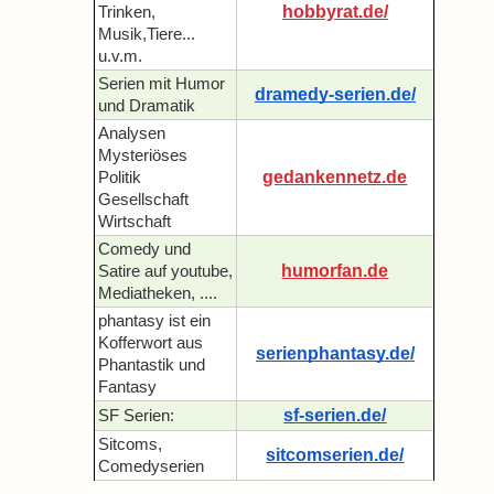
hobbyrat.de/
Trinken,
Musik,Tiere...
u.v.m.
Serien mit Humor
dramedy-serien.de/
und Dramatik
Analysen
Mysteriöses
gedankennetz.de
Politik
Gesellschaft
Wirtschaft
Comedy und
humorfan.de
Satire auf youtube,
Mediatheken, ....
phantasy ist ein
Kofferwort aus
serienphantasy.de/
Phantastik und
Fantasy
sf-serien.de/
SF Serien:
Sitcoms,
sitcomserien.de/
Comedyserien