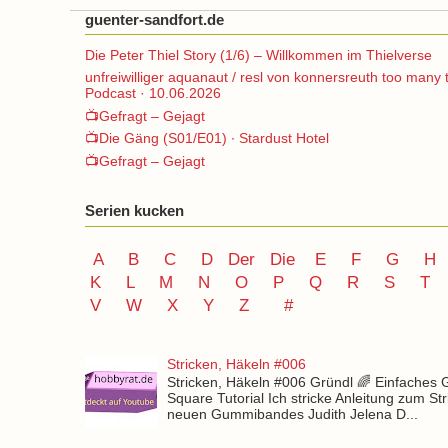
guenter-sandfort.de
Die Peter Thiel Story (1/6) – Willkommen im Thielverse
unfreiwilliger aquanaut / resl von konnersreuth too many 
Podcast · 10.06.2026
📺Gefragt – Gejagt
📺Die Gäng (S01/E01) ∙ Stardust Hotel
📺Gefragt – Gejagt
Serien kucken
A
B
C
D
Der
Die
E
F
G
H
K
L
M
N
O
P Q
R
S
T
V
W X Y
Z
#
Stricken, Häkeln #006
Stricken, Häkeln #006 Gründl 🌈 Einfaches
Square Tutorial Ich stricke Anleitung zum St
neuen Gummibandes Judith Jelena D...