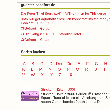
guenter-sandfort.de
Die Peter Thiel Story (1/6) – Willkommen im Thielverse
unfreiwilliger aquanaut / resl von konnersreuth too many 
Podcast · 10.06.2026
📺Gefragt – Gejagt
📺Die Gäng (S01/E01) ∙ Stardust Hotel
📺Gefragt – Gejagt
Serien kucken
A
B
C
D
Der
Die
E
F
G
H
K
L
M
N
O
P Q
R
S
T
V
W X Y
Z
#
Stricken, Häkeln #006
Stricken, Häkeln #006 Gründl 🌈 Einfaches
Square Tutorial Ich stricke Anleitung zum St
neuen Gummibandes Judith Jelena D...