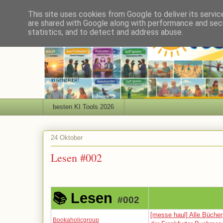
This site uses cookies from Google to deliver its servic
are shared with Google along with performance and secu
statistics, and to detect and address abuse.
besten KI Tools 2026
24 Oktober
Lesen #002
Lesen
📚
#002
[messe haul] Alle Bücher,
Bookaholicgroup