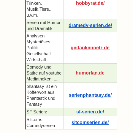
hobbyrat.de/
Trinken,
Musik,Tiere...
u.v.m.
Serien mit Humor
dramedy-serien.de/
und Dramatik
Analysen
Mysteriöses
gedankennetz.de
Politik
Gesellschaft
Wirtschaft
Comedy und
humorfan.de
Satire auf youtube,
Mediatheken, ....
phantasy ist ein
Kofferwort aus
serienphantasy.de/
Phantastik und
Fantasy
sf-serien.de/
SF Serien:
Sitcoms,
sitcomserien.de/
Comedyserien