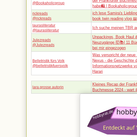
der Frankfurter Buchmes
@Bookaholicgroup
habe🛍️ | Bookaholicgrou
ich lese Samira's Lieblin
nckreads
@nckreads
book twin reading vlog 📖
laurasliteratur
Ich suche meinen TBR au
@laurasliteratur
Unpackings, Book Haul &
Julezreads
Neuzugänge 🤯📚| 11 Büc
@Julezreads
bei mir eingezogen
Was verspricht der neue 
Nexus - die Geschichte d
Belletristik fürs Volk
@belletristikfuersvolk
Informationsnetzwerke v
Harari
Kleines Recap der Frankf
lara.grosse.autorin
Buchmesse 2024 - wart i