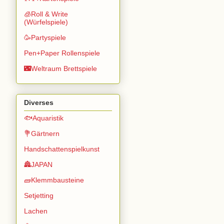
🧊Roll & Write
(Würfelspiele)
🥳Partyspiele
Pen+Paper Rollenspiele
🌃Weltraum Brettspiele
Diverses
🐟Aquaristik
💐Gärtnern
Handschattenspielkunst
🏯JAPAN
🧱Klemmbausteine
Setjetting
Lachen