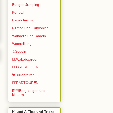
Bungee Jumping
Korfball
Padel-Tennis
Rafting und Canyoning
Wandern und Radeln
Watersliding
⛵Segeln
🏄🏽Wakeboarden
🏌️‍♂️Golf SPIELEN
🐂Bullenreiten
🚴‍♂️RADTOUREN
🧗🏻Bergsteigen und
klettern
KI und AITips und Tricks