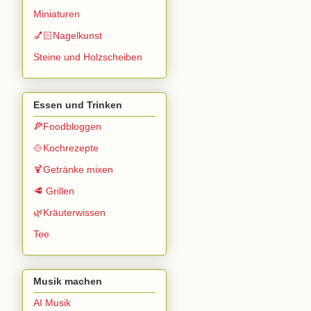
Miniaturen
💅🏻Nagelkunst
Steine und Holzscheiben
Essen und Trinken
🍕Foodbloggen
🍲Kochrezepte
🍹Getränke mixen
🥩 Grillen
🌿Kräuterwissen
Tee
Musik machen
AI Musik