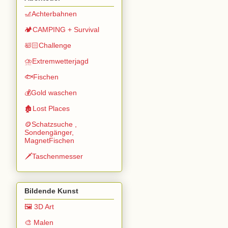
🎢Achterbahnen
🏕️CAMPING + Survival
🛀🏻Challenge
⛈️Extremwetterjagd
🐟Fischen
💰Gold waschen
🏚️Lost Places
🪙Schatzsuche ,
Sondengänger,
MagnetFischen
🗡️Taschenmesser
Bildende Kunst
🖼️ 3D Art
🎨 Malen