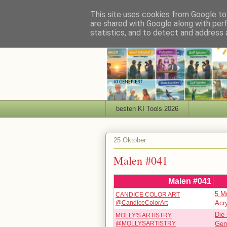
This site uses cookies from Google to 
are shared with Google along with per
statistics, and to detect and address 
besten KI Tools 2026
25 Oktober
Malen #041
Malen #041
5 M
CANDICE COLOR ART
@CandiceColorArt
Acr
Die 
MOLLY'S ARTISTRY
@MOLLYSARTISTRY
Gem