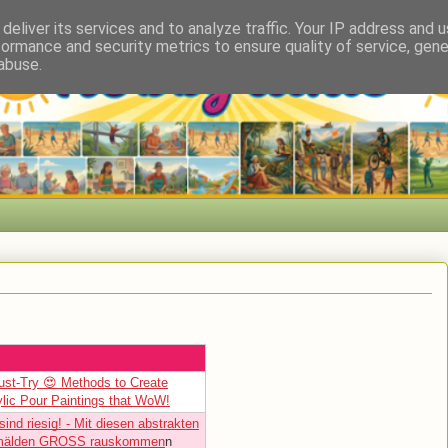
deliver its services and to analyze traffic. Your IP address and 
formance and security metrics to ensure quality of service, gen
abuse.
ust-Try 😍 Methods to Create
ylic Pour Paintings that WoW!
sind riesig! - Mit diesen abstrakten
älden GROSS rauskommen
n