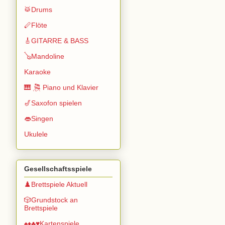
🥁Drums
🪈Flöte
🎸GITARRE & BASS
🪕Mandoline
Karaoke
🎹 🎘 Piano und Klavier
🎷Saxofon spielen
👄Singen
Ukulele
Gesellschaftsspiele
♟️Brettspiele Aktuell
🎲Grundstock an
Brettspiele
♠️♦️♣️♥️Kartenspiele