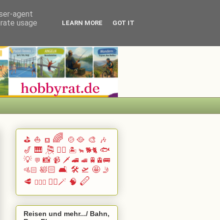
user-agent
erate usage
LEARN MORE
GOT IT
🌈
⛳
⛵
🍲🥘
🎨
🎶
⛾
🎷
🎹 🎘
🏄🏽
🐟
🏝️
🐕🐈
🐂
💡
📸
📹
🗡️
🚄
🚆🚊🚌
💬
🚅
🛀🏻
🛋️
🛠️
🛫
🤩
🚵🏻
🤳
🪈
🥩
🧙‍♂️🪄
🧠
🧗🏻‍♀️
Reisen und mehr.../ Bahn,