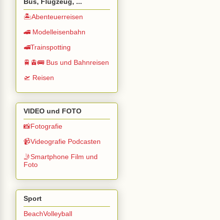
Bus, Flugzeug, ...
🏝️Abenteuerreisen
🚄 Modelleisenbahn
🚅Trainspotting
🚆🚊🚌 Bus und Bahnreisen
🛫 Reisen
VIDEO und FOTO
📸Fotografie
📹Videografie Podcasten
🤳Smartphone Film und
Foto
Sport
BeachVolleyball