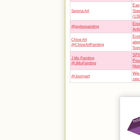
Easy
Ste
Serena Art
(13
Eis
@jayleepainting
Anfä
Erst
Chloe Art
ate
@ChloeArtPainting
Son
SPI
J Mo Painting
Pour
@JMoPainting
Ho
Wie
@Joonyart
zeic