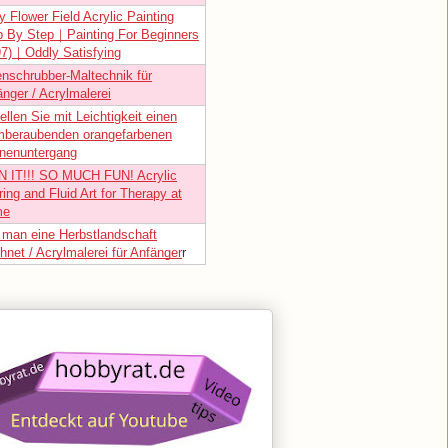
 Flower Field Acrylic Painting
p By Step｜Painting For Beginners
97)｜Oddly Satisfying
enschrubber-Maltechnik für
nger / Acrylmalerei
ellen Sie mit Leichtigkeit einen
mberaubenden orangefarbenen
nenuntergang
N IT!!! SO MUCH FUN! Acrylic
ing and Fluid Art for Therapy at
me
 man eine Herbstlandschaft
hnet / Acrylmalerei für Anfänger
r