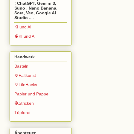
: ChatGPT, Gemini 3,
Suno , Nano Banana,
Sora, Veo, Google AI
Studio ....
KI und AI
🧠KI und AI
Handwerk
Basteln
🪭Faltkunst
💡LifeHacks
Papier und Pappe
🧶Stricken
Töpferei
Ábenteuer