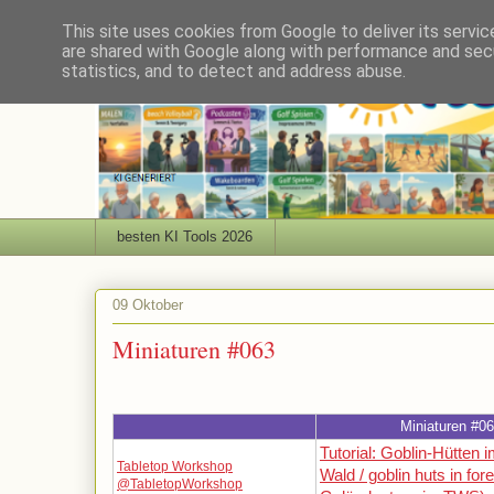
This site uses cookies from Google to deliver its servic
are shared with Google along with performance and secu
statistics, and to detect and address abuse.
besten KI Tools 2026
09 Oktober
Miniaturen #063
Miniaturen #0
Tutorial: Goblin-Hütten 
Tabletop Workshop
Wald / goblin huts in for
@TabletopWorkshop