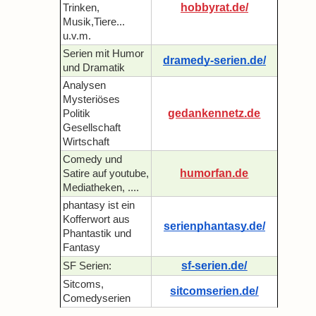
hobbyrat.de/
Trinken,
Musik,Tiere...
u.v.m.
Serien mit Humor
dramedy-serien.de/
und Dramatik
Analysen
Mysteriöses
gedankennetz.de
Politik
Gesellschaft
Wirtschaft
Comedy und
humorfan.de
Satire auf youtube,
Mediatheken, ....
phantasy ist ein
Kofferwort aus
serienphantasy.de/
Phantastik und
Fantasy
sf-serien.de/
SF Serien:
Sitcoms,
sitcomserien.de/
Comedyserien