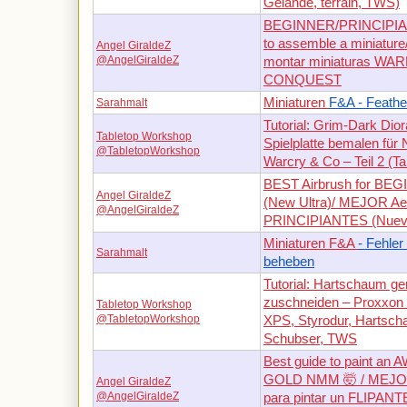
Gelände, terrain, TWS)
BEGINNER/PRINCIPIA
to assemble a miniatur
Angel GiraldeZ
@AngelGiraldeZ
montar miniaturas W
CONQUEST
Miniaturen
F&A - Feathe
Sarahmalt
Tutorial: Grim-Dark Dio
Tabletop Workshop
Spielplatte bemalen für 
@TabletopWorkshop
Warcry & Co – Teil 2 (T
BEST Airbrush for BE
Angel GiraldeZ
(New Ultra)/ MEJOR Aer
@AngelGiraldeZ
PRINCIPIANTES (Nuevo
Miniaturen F&A
- Fehler
Sarahmalt
beheben
Tutorial: Hartschaum ge
zuschneiden – Proxxon
Tabletop Workshop
@TabletopWorkshop
XPS, Styrodur, Hartsc
Schubser, TWS
Best guide to paint a
GOLD NMM 🤯 / MEJOR 
Angel GiraldeZ
@AngelGiraldeZ
para pintar un FLIPA