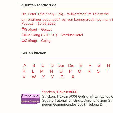
guenter-sandfort.de
Die Peter Thiel Story (1/6) – Willkommen im Thielverse
unfreiwilliger aquanaut / resl von konnersreuth too many 
Podcast · 10.06.2026
📺Gefragt – Gejagt
📺Die Gäng (S01/E01) ∙ Stardust Hotel
📺Gefragt – Gejagt
Serien kucken
A
B
C
D
Der
Die
E
F
G
H
K
L
M
N
O
P Q
R
S
T
V
W X Y
Z
#
Stricken, Häkeln #006
Stricken, Häkeln #006 Gründl 🌈 Einfaches
Square Tutorial Ich stricke Anleitung zum St
neuen Gummibandes Judith Jelena D...