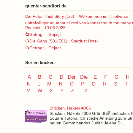
guenter-sandfort.de
Die Peter Thiel Story (1/6) – Willkommen im Thielverse
unfreiwilliger aquanaut / resl von konnersreuth too many 
Podcast · 10.06.2026
📺Gefragt – Gejagt
📺Die Gäng (S01/E01) ∙ Stardust Hotel
📺Gefragt – Gejagt
Serien kucken
A
B
C
D
Der
Die
E
F
G
H
K
L
M
N
O
P Q
R
S
T
V
W X Y
Z
#
Stricken, Häkeln #006
Stricken, Häkeln #006 Gründl 🌈 Einfaches
Square Tutorial Ich stricke Anleitung zum St
neuen Gummibandes Judith Jelena D...