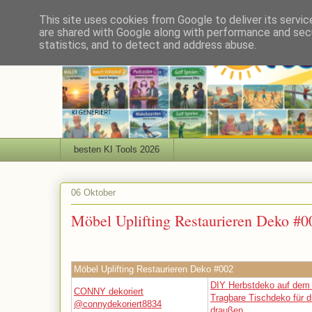
This site uses cookies from Google to deliver its servic
are shared with Google along with performance and secu
statistics, and to detect and address abuse.
besten KI Tools 2026
06 Oktober
Möbel Uplifting Restaurieren Deko #0
Möbel Uplifting Restaurieren Deko #002
DIY Herbstdeko auf dem 
CONNY dekoriert
Tragbare Tischdeko für d
@connydekoriert8834
draußen