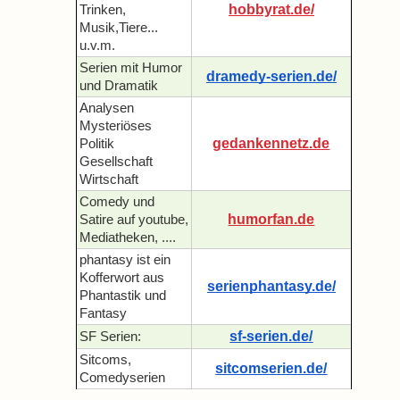
hobbyrat.de/
Trinken,
Musik,Tiere...
u.v.m.
Serien mit Humor
dramedy-serien.de/
und Dramatik
Analysen
Mysteriöses
gedankennetz.de
Politik
Gesellschaft
Wirtschaft
Comedy und
humorfan.de
Satire auf youtube,
Mediatheken, ....
phantasy ist ein
Kofferwort aus
serienphantasy.de/
Phantastik und
Fantasy
sf-serien.de/
SF Serien:
Sitcoms,
sitcomserien.de/
Comedyserien