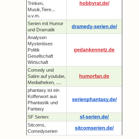
hobbyrat.de/
Trinken,
Musik,Tiere...
u.v.m.
Serien mit Humor
dramedy-serien.de/
und Dramatik
Analysen
Mysteriöses
gedankennetz.de
Politik
Gesellschaft
Wirtschaft
Comedy und
humorfan.de
Satire auf youtube,
Mediatheken, ....
phantasy ist ein
Kofferwort aus
serienphantasy.de/
Phantastik und
Fantasy
sf-serien.de/
SF Serien:
Sitcoms,
sitcomserien.de/
Comedyserien