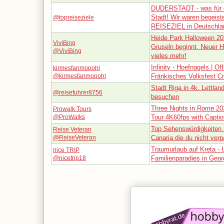
DUDERSTADT - was für 
Stadt! Wir waren begeist
@topreiseziele
REISEZIEL in Deutschla
Heide Park Halloween 20
ViviBing
Gruseln beginnt. Neuer H
@ViviBing
vieles mehr!
Infinity - Hoefnagels | Off
kirmesfanmopohl
@kirmesfanmopohl
Fränkisches Volksfest C
Stadt Riga in 4k. Lettlan
@reisefuhrer8756
besuchen
Three Nights in Rome 20
Prowalk Tours
@ProWalks
Tour 4K60fps with Capti
Top Sehenswürdigkeiten 
Reise Veteran
@ReiseVeteran
Canaria die du nicht verp
Traumurlaub auf Kreta - 
nice TRIP
@nicetrip18
Familienparadies in Geor