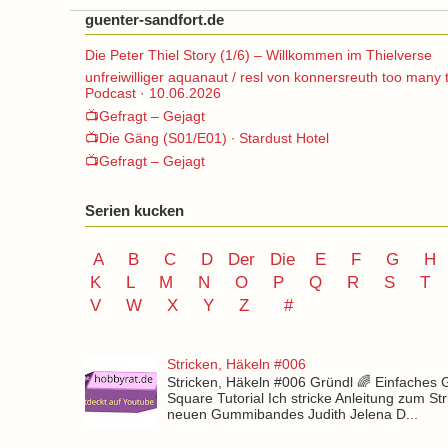
guenter-sandfort.de
Die Peter Thiel Story (1/6) – Willkommen im Thielverse
unfreiwilliger aquanaut / resl von konnersreuth too many 
Podcast · 10.06.2026
📺Gefragt – Gejagt
📺Die Gäng (S01/E01) ∙ Stardust Hotel
📺Gefragt – Gejagt
Serien kucken
A
B
C
D
Der
Die
E
F
G
H
K
L
M
N
O
P Q
R
S
T
V
W X Y
Z
#
Stricken, Häkeln #006
Stricken, Häkeln #006 Gründl 🌈 Einfaches
Square Tutorial Ich stricke Anleitung zum St
neuen Gummibandes Judith Jelena D...