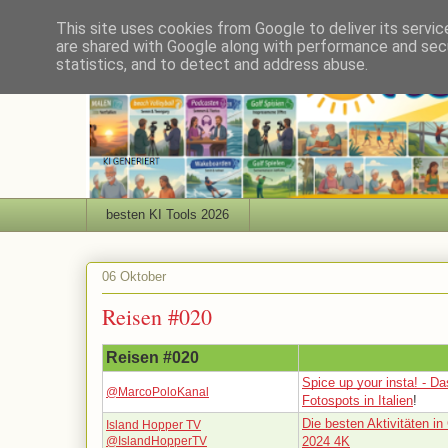
This site uses cookies from Google to deliver its servic
are shared with Google along with performance and secu
statistics, and to detect and address abuse.
besten KI Tools 2026
06 Oktober
Reisen #020
Reisen #020
Spice up your insta! - Da
@MarcoPoloKanal
Fotospots in Italien
!
Die besten Aktivitäten in
Island Hopper TV
@IslandHopperTV
2024 4K