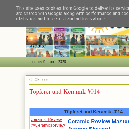
This site uses cookies from Google to deliver its servic
are shared with Google along with performance and secu
statistics, and to detect and address abuse.
besten KI Tools 2026
03 Oktober
Töpferei und Keramik #014
Töpferei und Keramik #014
Ceramic Review
Ceramic Review Master
@CeramicReview
Jeremy Steward