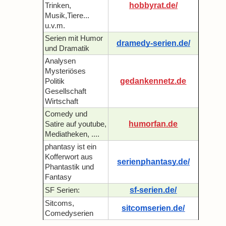
hobbyrat.de/
Trinken,
Musik,Tiere...
u.v.m.
Serien mit Humor
dramedy-serien.de/
und Dramatik
Analysen
Mysteriöses
gedankennetz.de
Politik
Gesellschaft
Wirtschaft
Comedy und
humorfan.de
Satire auf youtube,
Mediatheken, ....
phantasy ist ein
Kofferwort aus
serienphantasy.de/
Phantastik und
Fantasy
sf-serien.de/
SF Serien:
Sitcoms,
sitcomserien.de/
Comedyserien