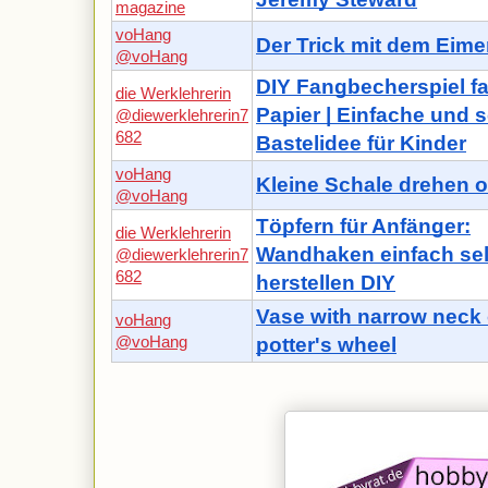
magazine
voHang
Der Trick mit dem Eime
@voHang
DIY Fangbecherspiel fa
die Werklehrerin
Papier | Einfache und 
@diewerklehrerin7
682
Bastelidee für Kinder
voHang
Kleine Schale drehen 
@voHang
Töpfern für Anfänger:
die Werklehrerin
Wandhaken einfach sel
@diewerklehrerin7
682
herstellen DIY
Vase with narrow neck 
voHang
@voHang
potter's wheel