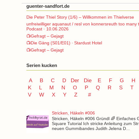
guenter-sandfort.de
Die Peter Thiel Story (1/6) – Willkommen im Thielverse
unfreiwilliger aquanaut / resl von konnersreuth too many 
Podcast · 10.06.2026
📺Gefragt – Gejagt
📺Die Gäng (S01/E01) ∙ Stardust Hotel
📺Gefragt – Gejagt
Serien kucken
A
B
C
D
Der
Die
E
F
G
H
K
L
M
N
O
P Q
R
S
T
V
W X Y
Z
#
Stricken, Häkeln #006
Stricken, Häkeln #006 Gründl 🌈 Einfaches
Square Tutorial Ich stricke Anleitung zum St
neuen Gummibandes Judith Jelena D...