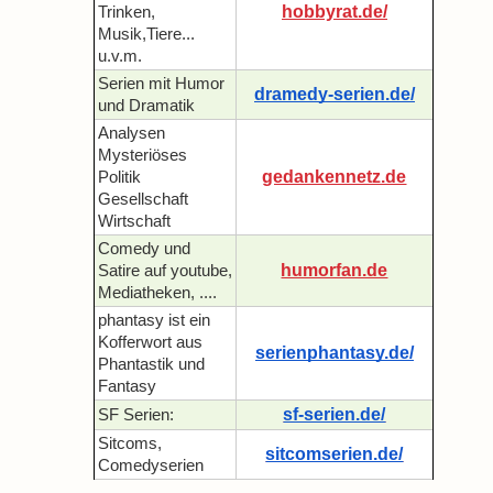
hobbyrat.de/
Trinken,
Musik,Tiere...
u.v.m.
Serien mit Humor
dramedy-serien.de/
und Dramatik
Analysen
Mysteriöses
gedankennetz.de
Politik
Gesellschaft
Wirtschaft
Comedy und
humorfan.de
Satire auf youtube,
Mediatheken, ....
phantasy ist ein
Kofferwort aus
serienphantasy.de/
Phantastik und
Fantasy
sf-serien.de/
SF Serien:
Sitcoms,
sitcomserien.de/
Comedyserien