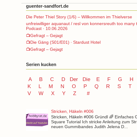
guenter-sandfort.de
Die Peter Thiel Story (1/6) – Willkommen im Thielverse
unfreiwilliger aquanaut / resl von konnersreuth too many 
Podcast · 10.06.2026
📺Gefragt – Gejagt
📺Die Gäng (S01/E01) ∙ Stardust Hotel
📺Gefragt – Gejagt
Serien kucken
A
B
C
D
Der
Die
E
F
G
H
K
L
M
N
O
P Q
R
S
T
V
W X Y
Z
#
Stricken, Häkeln #006
Stricken, Häkeln #006 Gründl 🌈 Einfaches
Square Tutorial Ich stricke Anleitung zum St
neuen Gummibandes Judith Jelena D...