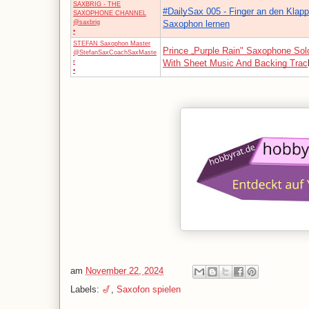
SAXBRIG - THE
#DailySax 005 - Finger an den Klapp
SAXOPHONE CHANNEL
@saxbrig
Saxophon lernen
•
STEFAN Saxophon Master
Prince „Purple Rain" Saxophone Sol
@StefanSaxCoachSaxMaste
r
With Sheet Music And Backing Trac
•
am
November 22, 2024
Labels:
🎷
,
Saxofon spielen