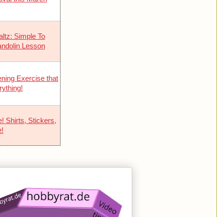
ltz: Simple To
ndolin Lesson
ening Exercise that
ything!
! Shirts, Stickers,
!