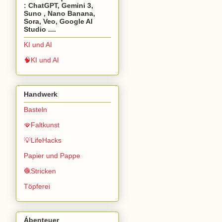
: ChatGPT, Gemini 3,
Suno , Nano Banana,
Sora, Veo, Google AI
Studio ....
KI und AI
🧠KI und AI
Handwerk
Basteln
🪭Faltkunst
💡LifeHacks
Papier und Pappe
🧶Stricken
Töpferei
Ábenteuer