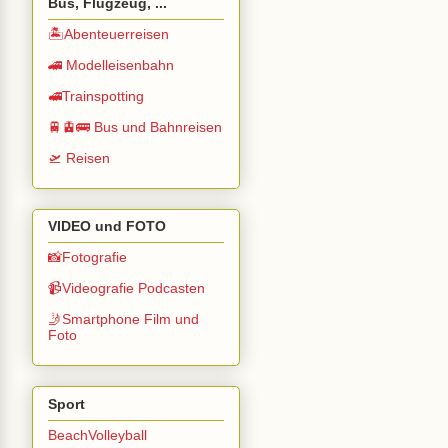
Bus, Flugzeug, ...
🏝️Abenteuerreisen
🚄 Modelleisenbahn
🚅Trainspotting
🚆🚊🚌 Bus und Bahnreisen
🛫 Reisen
VIDEO und FOTO
📸Fotografie
📹Videografie Podcasten
🤳Smartphone Film und
Foto
Sport
BeachVolleyball