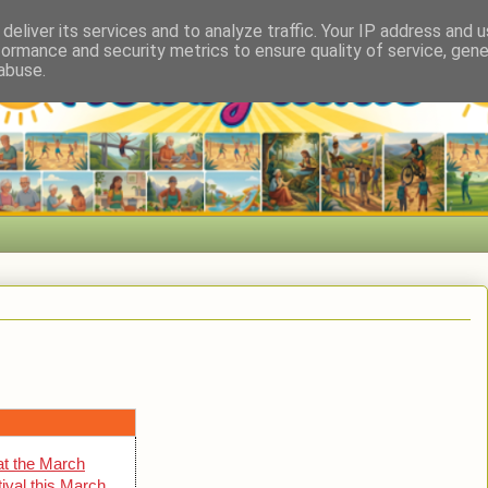
deliver its services and to analyze traffic. Your IP address and 
formance and security metrics to ensure quality of service, gen
abuse.
at the March
ival this March