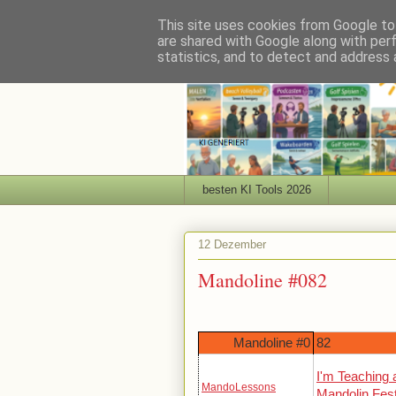
This site uses cookies from Google to 
are shared with Google along with per
statistics, and to detect and address 
besten KI Tools 2026
12 Dezember
Mandoline #082
Mandoline #0
82
I'm Teaching 
MandoLessons
Mandolin Fest