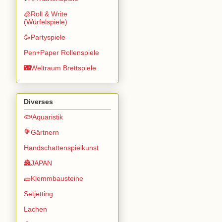
🧊Roll & Write
(Würfelspiele)
🥳Partyspiele
Pen+Paper Rollenspiele
🌃Weltraum Brettspiele
Diverses
🐟Aquaristik
💐Gärtnern
Handschattenspielkunst
🏯JAPAN
🧱Klemmbausteine
Setjetting
Lachen