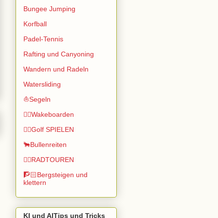
Bungee Jumping
Korfball
Padel-Tennis
Rafting und Canyoning
Wandern und Radeln
Watersliding
⛵Segeln
🏄🏽Wakeboarden
🏌️‍♂️Golf SPIELEN
🐂Bullenreiten
🚴‍♂️RADTOUREN
🧗🏻Bergsteigen und
klettern
KI und AITips und Tricks