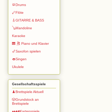
🥁Drums
🪈Flöte
🎸GITARRE & BASS
🪕Mandoline
Karaoke
🎹 🎘 Piano und Klavier
🎷Saxofon spielen
👄Singen
Ukulele
Gesellschaftsspiele
♟️Brettspiele Aktuell
🎲Grundstock an
Brettspiele
♠️♦️♣️♥️Kartenspiele