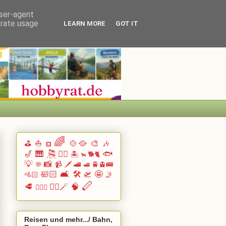
user-agent
erate usage
LEARN MORE
GOT IT
🌈
⛳
⛵
🍲🥘
🎨
🎶
⛾
🎷
🎹 🎘
🏄🏽
🐟
🏝️
🐕🐈
🐂
💡
📸
📹
🗡️
🚄
🚆🚊🚌
💬
🚅
🛀🏻
🛋️
🛠️
🛫
🤩
🚵🏻
🤳
🪈
🥩
🧙‍♂️🪄
🧠
🧗🏻‍♀️
Reisen und mehr.../ Bahn,