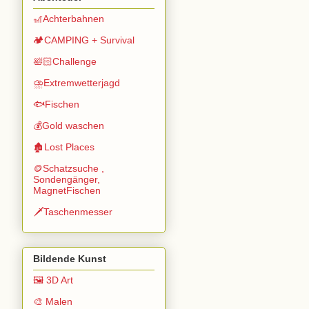
🎢Achterbahnen
🏕️CAMPING + Survival
🛀🏻Challenge
⛈️Extremwetterjagd
🐟Fischen
💰Gold waschen
🏚️Lost Places
🪙Schatzsuche ,
Sondengänger,
MagnetFischen
🗡️Taschenmesser
Bildende Kunst
🖼️ 3D Art
🎨 Malen