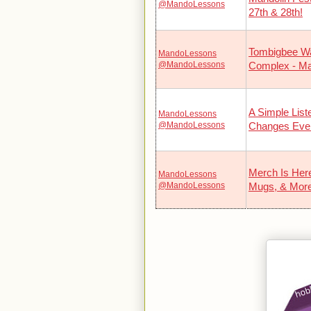
@MandoLessons
27th & 28th!
Tombigbee Wa
MandoLessons
@MandoLessons
Complex - Ma
A Simple List
MandoLessons
@MandoLessons
Changes Ever
Merch Is Here
MandoLessons
@MandoLessons
Mugs, & More