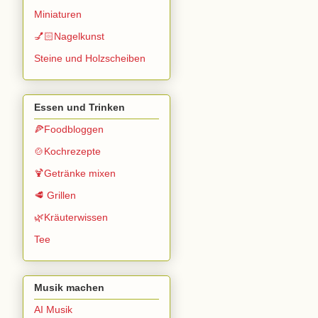
Miniaturen
💅🏻Nagelkunst
Steine und Holzscheiben
Essen und Trinken
🍕Foodbloggen
🍲Kochrezepte
🍹Getränke mixen
🥩 Grillen
🌿Kräuterwissen
Tee
Musik machen
AI Musik