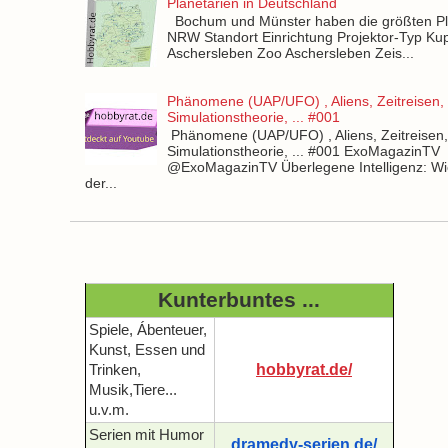
Planetarien in Deutschland
Bochum und Münster haben die größten Pla
NRW Standort Einrichtung Projektor-Typ Kup
Aschersleben Zoo Aschersleben Zeis...
Phänomene (UAP/UFO) , Aliens, Zeitreisen,
Simulationstheorie, ... #001
Phänomene (UAP/UFO) , Aliens, Zeitreisen
Simulationstheorie, ... #001 ExoMagazinTV
@ExoMagazinTV Überlegene Intelligenz: Wie
der...
Kunterbuntes ...
Spiele, Ábenteuer,
Kunst, Essen und
hobbyrat.de/
Trinken,
Musik,Tiere...
u.v.m.
Serien mit Humor
dramedy-serien.de/