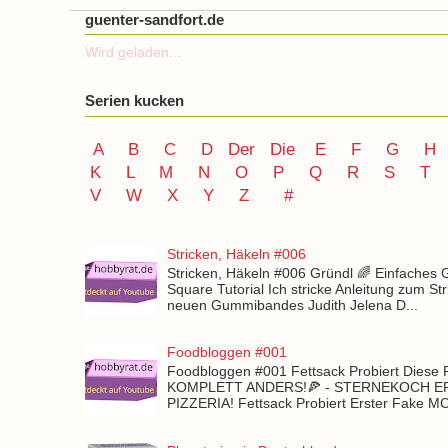
guenter-sandfort.de
Wird geladen...
Serien kucken
A
B
C
D
Der
Die
E
F
G
H
K
L
M
N
O
P Q
R
S
T
V
W X Y
Z
#
Stricken, Häkeln #006
Stricken, Häkeln #006 Gründl 🌈 Einfaches
Square Tutorial Ich stricke Anleitung zum St
neuen Gummibandes Judith Jelena D...
Foodbloggen #001
Foodbloggen #001 Fettsack Probiert Diese 
KOMPLETT ANDERS!🍕 - STERNEKOCH 
PIZZERIA! Fettsack Probiert Erster Fake 