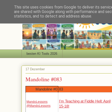
This site uses cookies from Google to deliver its servic
are shared with Google along with performance and secu
statistics, and to detect and address abuse.
besten KI Tools 2026
17 Dezember
Mandoline #083
Mandoline #0
83
I'm Teaching at Fiddle Hell: April
MandoLessons
@MandoLessons
15-18!