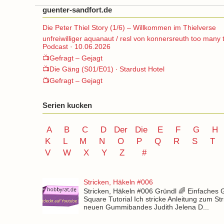
guenter-sandfort.de
Die Peter Thiel Story (1/6) – Willkommen im Thielverse
unfreiwilliger aquanaut / resl von konnersreuth too many 
Podcast · 10.06.2026
📺Gefragt – Gejagt
📺Die Gäng (S01/E01) ∙ Stardust Hotel
📺Gefragt – Gejagt
Serien kucken
A
B
C
D
Der
Die
E
F
G
H
K
L
M
N
O
P Q
R
S
T
V
W X Y
Z
#
Stricken, Häkeln #006
Stricken, Häkeln #006 Gründl 🌈 Einfaches
Square Tutorial Ich stricke Anleitung zum St
neuen Gummibandes Judith Jelena D...