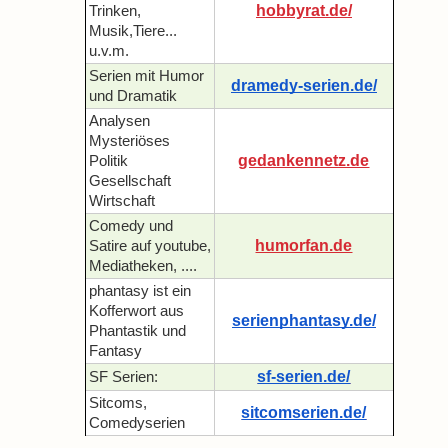
hobbyrat.de/
Trinken,
Musik,Tiere...
u.v.m.
Serien mit Humor
dramedy-serien.de/
und Dramatik
Analysen
Mysteriöses
gedankennetz.de
Politik
Gesellschaft
Wirtschaft
Comedy und
humorfan.de
Satire auf youtube,
Mediatheken, ....
phantasy ist ein
Kofferwort aus
serienphantasy.de/
Phantastik und
Fantasy
sf-serien.de/
SF Serien:
Sitcoms,
sitcomserien.de/
Comedyserien