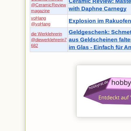
Ceramic Review: Maste
@CeramicReview
with Daphne Carnegy
magazine
voHang
Explosion im Rakuofe
@voHang
Geldgeschenk: Schmett
die Werklehrerin
aus Geldscheinen falte
@diewerklehrerin7
682
im Glas - Einfach für A