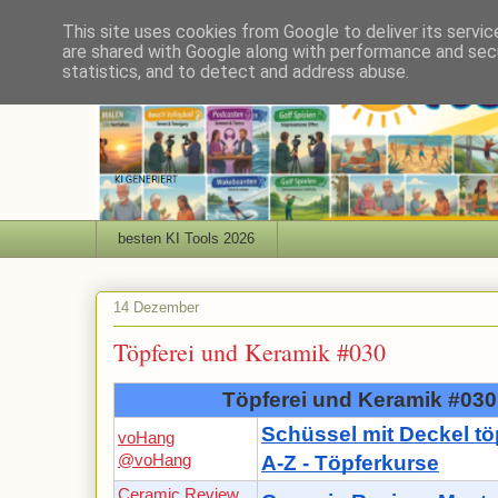
This site uses cookies from Google to deliver its servic
are shared with Google along with performance and secu
statistics, and to detect and address abuse.
besten KI Tools 2026
14 Dezember
Töpferei und Keramik #030
Töpferei und Keramik #030
Schüssel mit Deckel tö
voHang
@voHang
A-Z - Töpferkurse
Ceramic Review