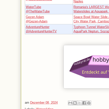
Naples
WaterTube
Romania's LARGEST Wat
@TheWaterTube
Waterslides at Aquapar
Gezen Adam
Space Bowl Water Slide 
@Gezen-Adam
City Water Park, Cambod
AdventureHunter
Typhoon Tunnel WaterSli
@AdventureHunterTV
AquaPark Neptun, Sozopo
am
Dezember 08, 2024