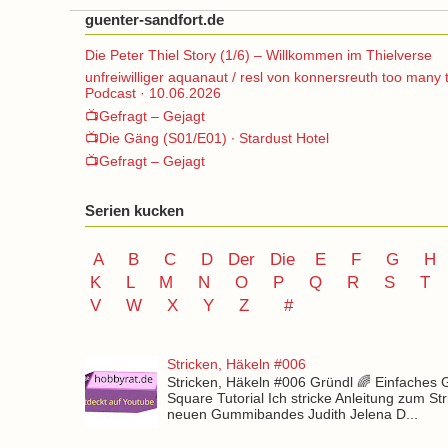
guenter-sandfort.de
Die Peter Thiel Story (1/6) – Willkommen im Thielverse
unfreiwilliger aquanaut / resl von konnersreuth too many 
Podcast · 10.06.2026
📺Gefragt – Gejagt
📺Die Gäng (S01/E01) ∙ Stardust Hotel
📺Gefragt – Gejagt
Serien kucken
A
B
C
D
Der
Die
E
F
G
H
K
L
M
N
O
P Q
R
S
T
V
W X Y
Z
#
Stricken, Häkeln #006
Stricken, Häkeln #006 Gründl 🌈 Einfaches
Square Tutorial Ich stricke Anleitung zum St
neuen Gummibandes Judith Jelena D...