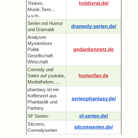
hobbyrat.de/
Trinken,
Musik,Tiere...
u.v.m.
Serien mit Humor
dramedy-serien.de/
und Dramatik
Analysen
Mysteriöses
gedankennetz.de
Politik
Gesellschaft
Wirtschaft
Comedy und
humorfan.de
Satire auf youtube,
Mediatheken, ....
phantasy ist ein
Kofferwort aus
serienphantasy.de/
Phantastik und
Fantasy
sf-serien.de/
SF Serien:
Sitcoms,
sitcomserien.de/
Comedyserien