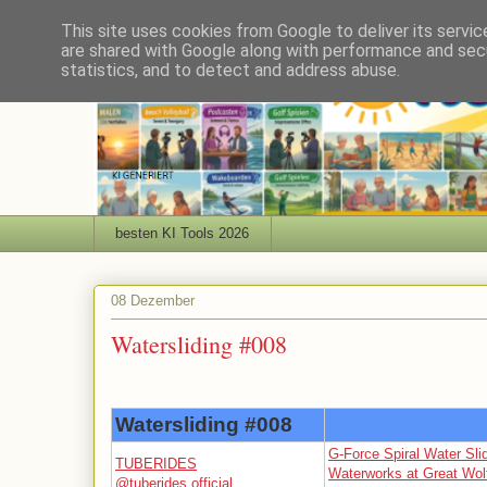
This site uses cookies from Google to deliver its servic
are shared with Google along with performance and secu
statistics, and to detect and address abuse.
besten KI Tools 2026
08 Dezember
Watersliding #008
Watersliding #008
G-Force Spiral Water Sli
TUBERIDES
Waterworks at Great Wol
@tuberides.official