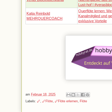
Lust-hof | #verasblo
Querflöte lernen: We
Katja Reinbold
Kanalmitglied und g
MEHRQUERCOACH
exklusive Vorteile
am
Februar 18, 2025
Labels:
🪈
,
🪈Flöte
,
🪈Flöte erlernen
,
Flöte