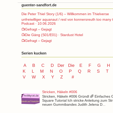
guenter-sandfort.de
Die Peter Thiel Story (1/6) – Willkommen im Thielverse
unfreiwilliger aquanaut / resl von konnersreuth too many 
Podcast · 10.06.2026
📺Gefragt – Gejagt
📺Die Gäng (S01/E01) ∙ Stardust Hotel
📺Gefragt – Gejagt
Serien kucken
A
B
C
D
Der
Die
E
F
G
H
K
L
M
N
O
P Q
R
S
T
V
W X Y
Z
#
Stricken, Häkeln #006
Stricken, Häkeln #006 Gründl 🌈 Einfaches
Square Tutorial Ich stricke Anleitung zum St
neuen Gummibandes Judith Jelena D...