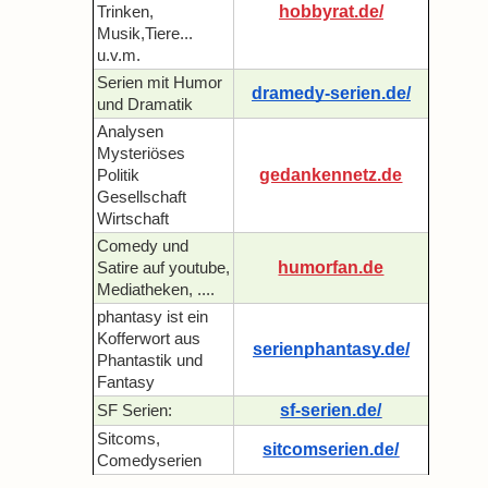
hobbyrat.de/
Trinken,
Musik,Tiere...
u.v.m.
Serien mit Humor
dramedy-serien.de/
und Dramatik
Analysen
Mysteriöses
gedankennetz.de
Politik
Gesellschaft
Wirtschaft
Comedy und
humorfan.de
Satire auf youtube,
Mediatheken, ....
phantasy ist ein
Kofferwort aus
serienphantasy.de/
Phantastik und
Fantasy
sf-serien.de/
SF Serien:
Sitcoms,
sitcomserien.de/
Comedyserien