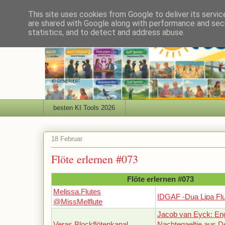
This site uses cookies from Google to deliver its servic
are shared with Google along with performance and secu
statistics, and to detect and address abuse.
besten KI Tools 2026
18 Februar
Flöte erlernen #073
Flöte erlernen #073
Melissa.Flutes
IDGAF -Dua Lipa Fl
@MissMelflute
Jacob van Eyck: En
Veras Blockflötenkanal
Nachtegaeltje aus D