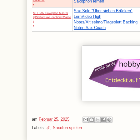
@saxbrig
Saxophon lernen
•
Sax Solo "Über sieben Brücken"
STEFAN Saxophon Master
LernVideo High
@StefanSaxCoachSaxMaste
r
Notes/Altissimo/Flageolett Backing
•
Noten Sax Coach
am
Februar 25, 2025
Labels:
🎷
,
Saxofon spielen