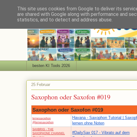
This site uses cookies from Google to deliver its servic
are shared with Google along with performance and secu
statistics, and to detect and address abuse.
besten KI Tools 2026
25 Februar
Saxophon oder Saxofon #019
Saxophon oder Saxofon #019
Havana - Saxophon Tutorial | Saxop
lernesaxophon
@lernesaxophon
lernen ohne Noten
SAXBRIG - THE
#DailySax 017 - Vibrato auf dem
SAXOPHONE CHANNEL