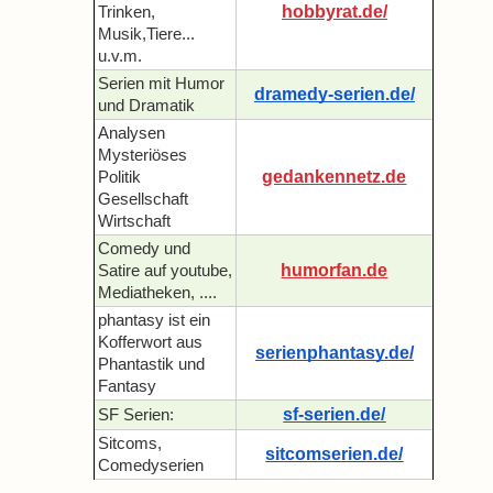
hobbyrat.de/
Trinken,
Musik,Tiere...
u.v.m.
Serien mit Humor
dramedy-serien.de/
und Dramatik
Analysen
Mysteriöses
gedankennetz.de
Politik
Gesellschaft
Wirtschaft
Comedy und
humorfan.de
Satire auf youtube,
Mediatheken, ....
phantasy ist ein
Kofferwort aus
serienphantasy.de/
Phantastik und
Fantasy
sf-serien.de/
SF Serien:
Sitcoms,
sitcomserien.de/
Comedyserien