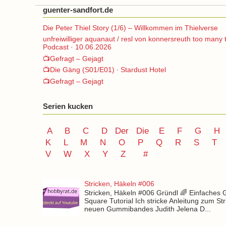
guenter-sandfort.de
Die Peter Thiel Story (1/6) – Willkommen im Thielverse
unfreiwilliger aquanaut / resl von konnersreuth too many 
Podcast · 10.06.2026
📺Gefragt – Gejagt
📺Die Gäng (S01/E01) ∙ Stardust Hotel
📺Gefragt – Gejagt
Serien kucken
A
B
C
D
Der
Die
E
F
G
H
K
L
M
N
O
P Q
R
S
T
V
W X Y
Z
#
Stricken, Häkeln #006
Stricken, Häkeln #006 Gründl 🌈 Einfaches
Square Tutorial Ich stricke Anleitung zum St
neuen Gummibandes Judith Jelena D...