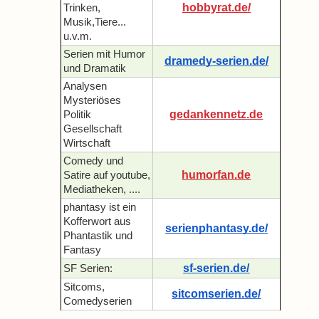
hobbyrat.de/
Trinken,
Musik,Tiere...
u.v.m.
Serien mit Humor
dramedy-serien.de/
und Dramatik
Analysen
Mysteriöses
gedankennetz.de
Politik
Gesellschaft
Wirtschaft
Comedy und
humorfan.de
Satire auf youtube,
Mediatheken, ....
phantasy ist ein
Kofferwort aus
serienphantasy.de/
Phantastik und
Fantasy
sf-serien.de/
SF Serien:
Sitcoms,
sitcomserien.de/
Comedyserien