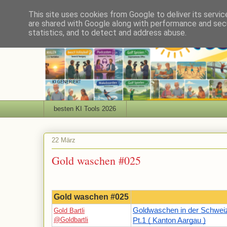
This site uses cookies from Google to deliver its servic
are shared with Google along with performance and secu
statistics, and to detect and address abuse.
besten KI Tools 2026
22 März
Gold waschen #025
Gold waschen #025
Goldwaschen in der Schwei
Gold Bartli
@Goldbartli
Pt.1 ( Kanton Aargau )