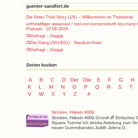
guenter-sandfort.de
Die Peter Thiel Story (1/6) – Willkommen im Thielverse
unfreiwilliger aquanaut / resl von konnersreuth too many 
Podcast · 10.06.2026
📺Gefragt – Gejagt
📺Die Gäng (S01/E01) ∙ Stardust Hotel
📺Gefragt – Gejagt
Serien kucken
A
B
C
D
Der
Die
E
F
G
H
K
L
M
N
O
P Q
R
S
T
V
W X Y
Z
#
Stricken, Häkeln #006
Stricken, Häkeln #006 Gründl 🌈 Einfaches
Square Tutorial Ich stricke Anleitung zum St
neuen Gummibandes Judith Jelena D...