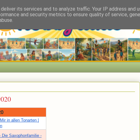
deliver its services and to analyze traffic. Your IP address and 
formance and security metrics to ensure quality of service, gen
abuse.
#020
20
Mir in allen Tonarten |
en
- Die Saxophonfamilie -