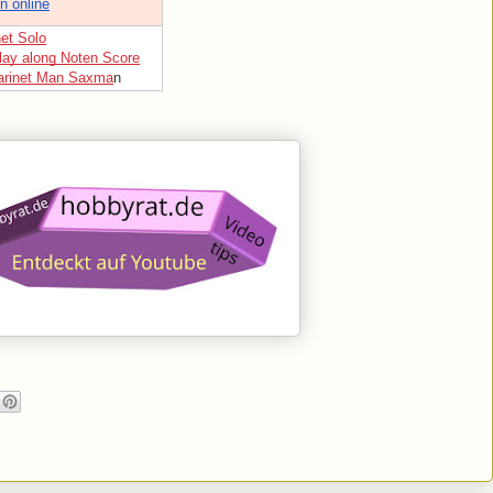
n online
net Solo
lay along Noten Score
larinet Man Saxma
n