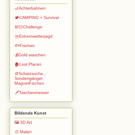
🎢Achterbahnen
🏕️CAMPING + Survival
🛀🏻Challenge
⛈️Extremwetterjagd
🐟Fischen
💰Gold waschen
🏚️Lost Places
🪙Schatzsuche ,
Sondengänger,
MagnetFischen
🗡️Taschenmesser
Bildende Kunst
🖼️ 3D Art
🎨 Malen