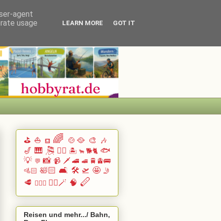
user-agent
erate usage
LEARN MORE
GOT IT
🌈
⛳
⛵
🍲🥘
🎨
🎶
⛾
🎷
🎹 🎘
🏄🏽
🐟
🏝️
🐕🐈
🐂
💡
📸
📹
🗡️
🚄
🚆🚊🚌
💬
🚅
🛀🏻
🛋️
🛠️
🛫
🤩
🚵🏻
🤳
🪈
🥩
🧙‍♂️🪄
🧠
🧗🏻‍♀️
Reisen und mehr.../ Bahn,