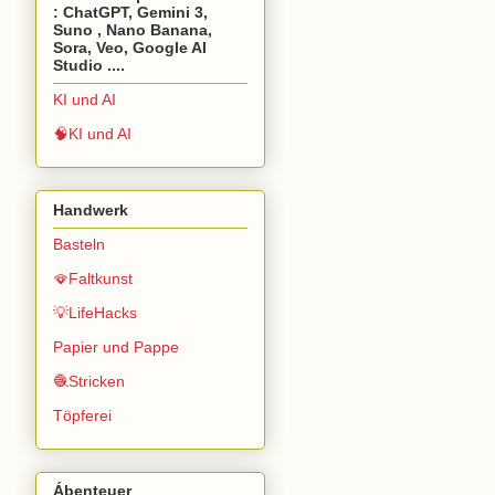
: ChatGPT, Gemini 3,
Suno , Nano Banana,
Sora, Veo, Google AI
Studio ....
KI und AI
🧠KI und AI
Handwerk
Basteln
🪭Faltkunst
💡LifeHacks
Papier und Pappe
🧶Stricken
Töpferei
Ábenteuer