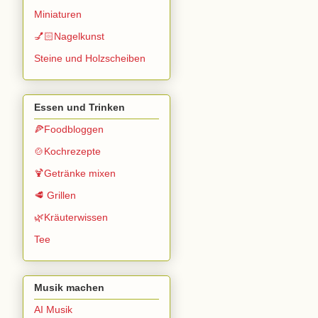
Miniaturen
💅🏻Nagelkunst
Steine und Holzscheiben
Essen und Trinken
🍕Foodbloggen
🍲Kochrezepte
🍹Getränke mixen
🥩 Grillen
🌿Kräuterwissen
Tee
Musik machen
AI Musik