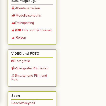
Bus, Flugzeug, ...
🏝️Abenteuerreisen
🚄 Modelleisenbahn
🚅Trainspotting
🚆🚊🚌 Bus und Bahnreisen
🛫 Reisen
VIDEO und FOTO
📸Fotografie
📹Videografie Podcasten
🤳Smartphone Film und
Foto
Sport
BeachVolleyball