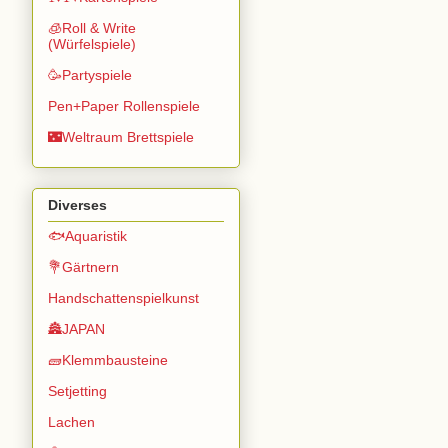
🧊Roll & Write
(Würfelspiele)
🥳Partyspiele
Pen+Paper Rollenspiele
🌃Weltraum Brettspiele
Diverses
🐟Aquaristik
💐Gärtnern
Handschattenspielkunst
🏯JAPAN
🧱Klemmbausteine
Setjetting
Lachen