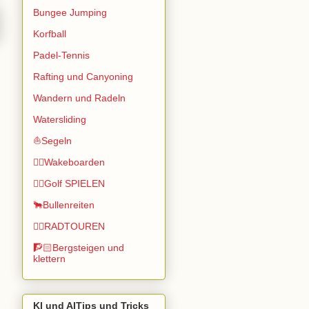
Bungee Jumping
Korfball
Padel-Tennis
Rafting und Canyoning
Wandern und Radeln
Watersliding
⛵Segeln
🏄🏽Wakeboarden
🏌️‍♂️Golf SPIELEN
🐂Bullenreiten
🚴‍♂️RADTOUREN
🧗🏻Bergsteigen und
klettern
KI und AITips und Tricks