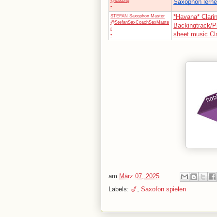
@saxbrig
Saxophon lerne
•
*Havana* Clari
STEFAN Saxophon Master
@StefanSaxCoachSaxMaste
Backingtrack/P
r
sheet music C
•
am
März 07, 2025
Labels:
🎷
,
Saxofon spielen