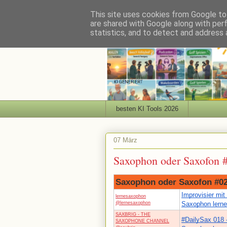
This site uses cookies from Google to 
are shared with Google along with per
statistics, and to detect and address 
besten KI Tools 2026
07 März
Saxophon oder Saxofon 
Saxophon oder Saxofon #0
Improvisier mit 
lernesaxophon
@lernesaxophon
Saxophon lern
SAXBRIG - THE
#DailySax 018 
SAXOPHONE CHANNEL