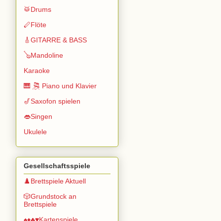
🥁Drums
🪈Flöte
🎸GITARRE & BASS
🪕Mandoline
Karaoke
🎹 🎘 Piano und Klavier
🎷Saxofon spielen
👄Singen
Ukulele
Gesellschaftsspiele
♟️Brettspiele Aktuell
🎲Grundstock an
Brettspiele
♠️♦️♣️♥️Kartenspiele