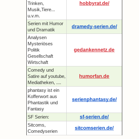
hobbyrat.de/
Trinken,
Musik,Tiere...
u.v.m.
Serien mit Humor
dramedy-serien.de/
und Dramatik
Analysen
Mysteriöses
gedankennetz.de
Politik
Gesellschaft
Wirtschaft
Comedy und
humorfan.de
Satire auf youtube,
Mediatheken, ....
phantasy ist ein
Kofferwort aus
serienphantasy.de/
Phantastik und
Fantasy
sf-serien.de/
SF Serien:
Sitcoms,
sitcomserien.de/
Comedyserien