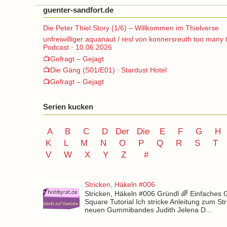
guenter-sandfort.de
Die Peter Thiel Story (1/6) – Willkommen im Thielverse
unfreiwilliger aquanaut / resl von konnersreuth too many 
Podcast · 10.06.2026
📺Gefragt – Gejagt
📺Die Gäng (S01/E01) ∙ Stardust Hotel
📺Gefragt – Gejagt
Serien kucken
A
B
C
D
Der
Die
E
F
G
H
K
L
M
N
O
P Q
R
S
T
V
W X Y
Z
#
Stricken, Häkeln #006
Stricken, Häkeln #006 Gründl 🌈 Einfaches
Square Tutorial Ich stricke Anleitung zum St
neuen Gummibandes Judith Jelena D...