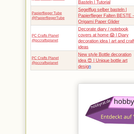
Basteln | Tutorial
Segelflug selber basteln |
Papierflieger Tube
Papierflieger Falten BESTE -
@PapierfliegerTube
Origami Paper Glider
Decorate diary / notebook
covers at home 😱 | Diary
PC Crafts Planet
@pccraftsplanet
decoration idea | art and craf
ideas
New style Bottle decoration
PC Crafts Planet
idea 😍 | Unique bottle art
@pccraftsplanet
desig
n