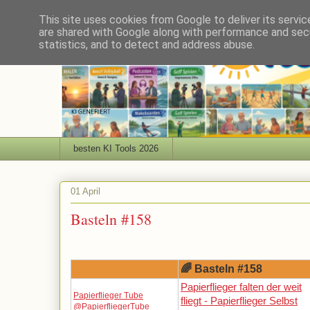
This site uses cookies from Google to deliver its servic
are shared with Google along with performance and secu
statistics, and to detect and address abuse.
besten KI Tools 2026
01 April
Basteln #158
🌈 Basteln #158
Papierflieger falten der weit
Papierflieger Tube
fliegt - Papierflieger Selbst
@PapierfliegerTube