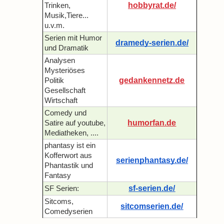
hobbyrat.de/
Trinken,
Musik,Tiere...
u.v.m.
Serien mit Humor
dramedy-serien.de/
und Dramatik
Analysen
Mysteriöses
gedankennetz.de
Politik
Gesellschaft
Wirtschaft
Comedy und
humorfan.de
Satire auf youtube,
Mediatheken, ....
phantasy ist ein
Kofferwort aus
serienphantasy.de/
Phantastik und
Fantasy
sf-serien.de/
SF Serien:
Sitcoms,
sitcomserien.de/
Comedyserien