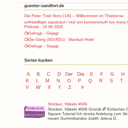
guenter-sandfort.de
Die Peter Thiel Story (1/6) – Willkommen im Thielverse
unfreiwilliger aquanaut / resl von konnersreuth too many 
Podcast · 10.06.2026
📺Gefragt – Gejagt
📺Die Gäng (S01/E01) ∙ Stardust Hotel
📺Gefragt – Gejagt
Serien kucken
A
B
C
D
Der
Die
E
F
G
H
K
L
M
N
O
P Q
R
S
T
V
W X Y
Z
#
Stricken, Häkeln #006
Stricken, Häkeln #006 Gründl 🌈 Einfaches
Square Tutorial Ich stricke Anleitung zum St
neuen Gummibandes Judith Jelena D...