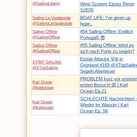
@SailingLiberty
West System Epoxy Resin
S2E05
BOAT LIFE: I've given up
Sailing La Vagabonde
@SailingLaVagabonde
hope..
#54 Sailing Offline: Endlich
Sailing Offline
@SailingOffline
Portugal!! 😎
#55 Sailing Offline: lohnt es
Sailing Offline
@SailingOffline
sich nach Porto zu segeln?
Eisbär Attacke 🐻‍❄️ in
XTRIP SAILING
Grönland #169 @XTripSailin
@XTripSailing
Segeln Abenteuer
PROBLEM kurz vor unsere
Karl Ocean
ersten Besuch! 🙉 | Karl
@karlocean
Ocean Ep.21
SCHLECHTE Nachrichten! 
Karl Ocean
Wieder im Wasser I Karl
@karlocean
Ocean Ep. 58