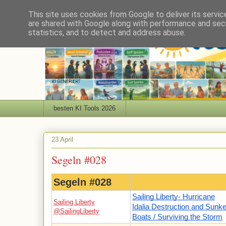
This site uses cookies from Google to deliver its servic
are shared with Google along with performance and secu
statistics, and to detect and address abuse.
besten KI Tools 2026
23 April
Segeln #028
Segeln #028
Sailing Liberty- Hurricane
Sailing Liberty
Idalia Destruction and Sunk
@SailingLiberty
Boats / Surviving the Storm