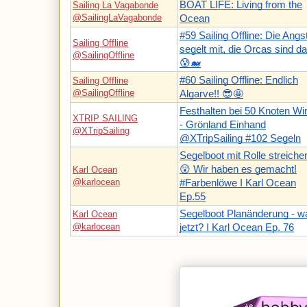
BOAT LIFE: Living from the
Sailing La Vagabonde
@SailingLaVagabonde
Ocean
#59 Sailing Offline: Die Angs
Sailing Offline
segelt mit, die Orcas sind da.
@SailingOffline
😰🐋
#60 Sailing Offline: Endlich
Sailing Offline
@SailingOffline
Algarve!! 😎🤩
Festhalten bei 50 Knoten Wi
XTRIP SAILING
- Grönland Einhand
@XTripSailing
@XTripSailing #102 Segeln
Segelboot mit Rolle streiche
😲 Wir haben es gemacht!
Karl Ocean
@karlocean
#Farbenlöwe I Karl Ocean
Ep.55
Segelboot Planänderung - w
Karl Ocean
@karlocean
jetzt? I Karl Ocean Ep. 76