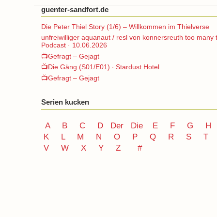
guenter-sandfort.de
Die Peter Thiel Story (1/6) – Willkommen im Thielverse
unfreiwilliger aquanaut / resl von konnersreuth too many 
Podcast · 10.06.2026
📺Gefragt – Gejagt
📺Die Gäng (S01/E01) ∙ Stardust Hotel
📺Gefragt – Gejagt
Serien kucken
A
B
C
D
Der
Die
E
F
G
H
K
L
M
N
O
P Q
R
S
T
V
W X Y
Z
#