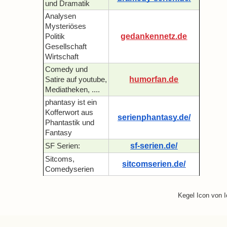
und Dramatik
Analysen
Mysteriöses
gedankennetz.de
Politik
Gesellschaft
Wirtschaft
Comedy und
humorfan.de
Satire auf youtube,
Mediatheken, ....
phantasy ist ein
Kofferwort aus
serienphantasy.de/
Phantastik und
Fantasy
sf-serien.de/
SF Serien:
Sitcoms,
sitcomserien.de/
Comedyserien
Kegel Icon von