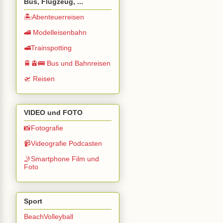
Bus, Flugzeug, ...
🏝️Abenteuerreisen
🚄 Modelleisenbahn
🚅Trainspotting
🚆🚊🚌 Bus und Bahnreisen
🛫 Reisen
VIDEO und FOTO
📸Fotografie
📹Videografie Podcasten
🤳Smartphone Film und
Foto
Sport
BeachVolleyball