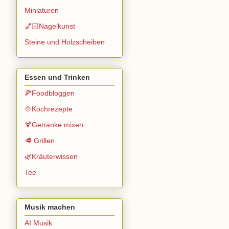
Miniaturen
💅🏻Nagelkunst
Steine und Holzscheiben
Essen und Trinken
🍕Foodbloggen
🍲Kochrezepte
🍹Getränke mixen
🥩 Grillen
🌿Kräuterwissen
Tee
Musik machen
AI Musik