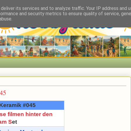
deliver its services and to analyze traffic. Your IP address and 
formance and security metrics to ensure quality of service, gen
abuse.
045
 Keramik #045
se filmen hinter den
 am S
et