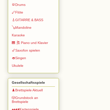
🥁Drums
🪈Flöte
🎸GITARRE & BASS
🪕Mandoline
Karaoke
🎹 🎘 Piano und Klavier
🎷Saxofon spielen
👄Singen
Ukulele
Gesellschaftsspiele
♟️Brettspiele Aktuell
🎲Grundstock an
Brettspiele
♠️♦️♣️♥️Kartenspiele