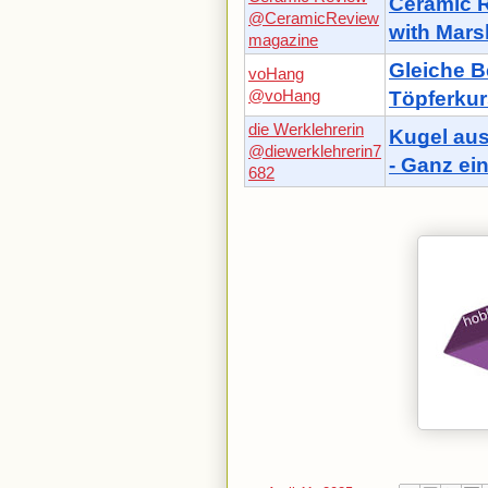
Ceramic R
@CeramicReview
with Mars
magazine
Gleiche B
voHang
@voHang
Töpferkurs
die Werklehrerin
Kugel aus
@diewerklehrerin7
- Ganz ei
682