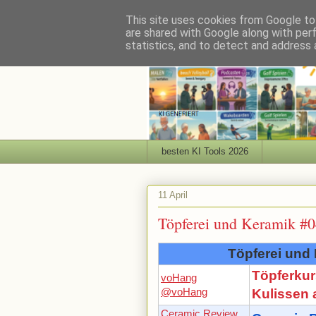
This site uses cookies from Google to 
are shared with Google along with per
statistics, and to detect and address 
besten KI Tools 2026
11 April
Töpferei und Keramik #
Töpferei und
Töpferkur
voHang
@voHang
Kulissen
Ceramic Review