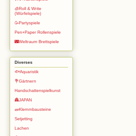
🧊Roll & Write
(Würfelspiele)
🥳Partyspiele
Pen+Paper Rollenspiele
🌃Weltraum Brettspiele
Diverses
🐟Aquaristik
💐Gärtnern
Handschattenspielkunst
🏯JAPAN
🧱Klemmbausteine
Setjetting
Lachen