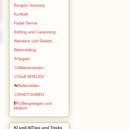
Bungee Jumping
Korfball
Padel-Tennis
Rafting und Canyoning
Wandern und Radeln
Watersliding
⛵Segeln
🏄🏽Wakeboarden
🏌️‍♂️Golf SPIELEN
🐂Bullenreiten
🚴‍♂️RADTOUREN
🧗🏻Bergsteigen und
klettern
KI und AITips und Tricks