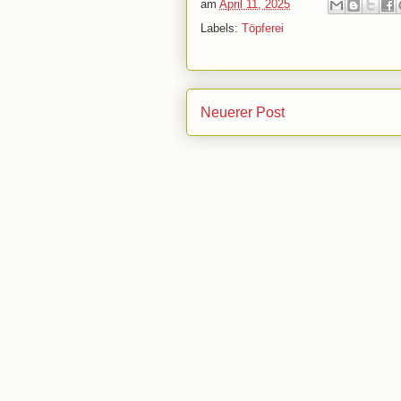
am
April 11, 2025
Labels:
Töpferei
Neuerer Post