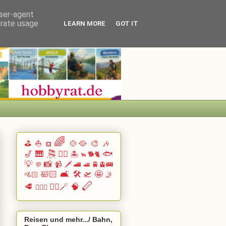
user-agent
erate usage
LEARN MORE
GOT IT
🌈
⛳
⛵
🍲🥘
🎨
🎶
⛾
🎷
🎹 🎘
🏄🏽
🐟
🏝️
🐕🐈
🐂
💡
📸
📹
🗡️
🚄
🚆🚊🚌
💬
🚅
🛀🏻
🛋️
🛠️
🛫
🤩
🚵🏻
🤳
🪈
🥩
🧙‍♂️🪄
🧠
🧗🏻‍♀️
Reisen und mehr.../ Bahn,