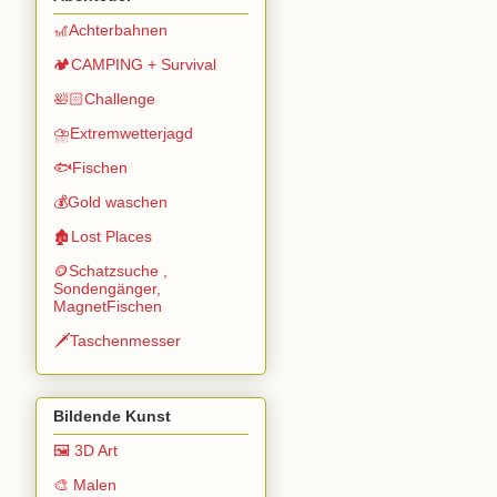
🎢Achterbahnen
🏕️CAMPING + Survival
🛀🏻Challenge
⛈️Extremwetterjagd
🐟Fischen
💰Gold waschen
🏚️Lost Places
🪙Schatzsuche ,
Sondengänger,
MagnetFischen
🗡️Taschenmesser
Bildende Kunst
🖼️ 3D Art
🎨 Malen