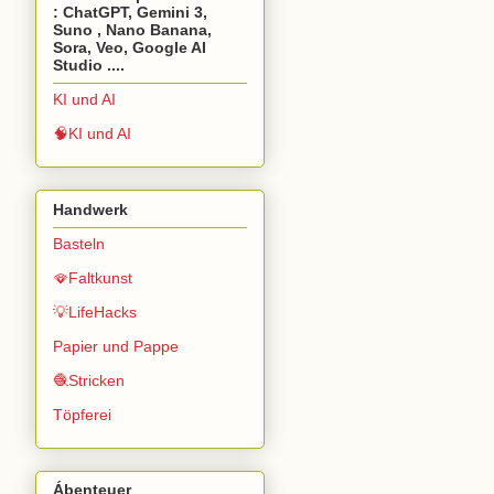
: ChatGPT, Gemini 3,
Suno , Nano Banana,
Sora, Veo, Google AI
Studio ....
KI und AI
🧠KI und AI
Handwerk
Basteln
🪭Faltkunst
💡LifeHacks
Papier und Pappe
🧶Stricken
Töpferei
Ábenteuer