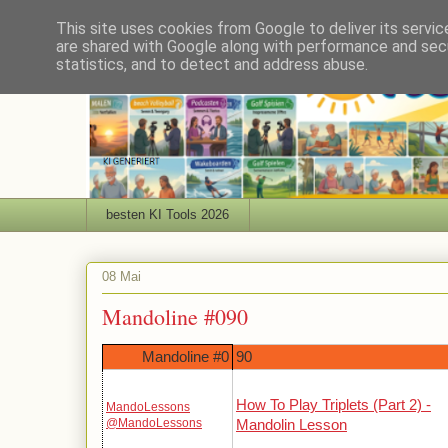
This site uses cookies from Google to deliver its servic
are shared with Google along with performance and secu
statistics, and to detect and address abuse.
besten KI Tools 2026
08 Mai
Mandoline #090
Mandoline #0
90
How To Play Triplets (Part 2) -
MandoLessons
@MandoLessons
Mandolin Lesson