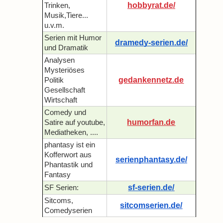
hobbyrat.de/
Trinken,
Musik,Tiere...
u.v.m.
Serien mit Humor
dramedy-serien.de/
und Dramatik
Analysen
Mysteriöses
gedankennetz.de
Politik
Gesellschaft
Wirtschaft
Comedy und
humorfan.de
Satire auf youtube,
Mediatheken, ....
phantasy ist ein
Kofferwort aus
serienphantasy.de/
Phantastik und
Fantasy
sf-serien.de/
SF Serien:
Sitcoms,
sitcomserien.de/
Comedyserien