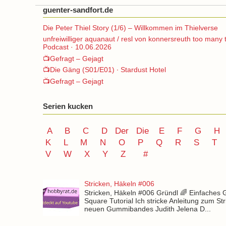
guenter-sandfort.de
Die Peter Thiel Story (1/6) – Willkommen im Thielverse
unfreiwilliger aquanaut / resl von konnersreuth too many 
Podcast · 10.06.2026
📺Gefragt – Gejagt
📺Die Gäng (S01/E01) ∙ Stardust Hotel
📺Gefragt – Gejagt
Serien kucken
A
B
C
D
Der
Die
E
F
G
H
K
L
M
N
O
P Q
R
S
T
V
W X Y
Z
#
Stricken, Häkeln #006
Stricken, Häkeln #006 Gründl 🌈 Einfaches
Square Tutorial Ich stricke Anleitung zum St
neuen Gummibandes Judith Jelena D...