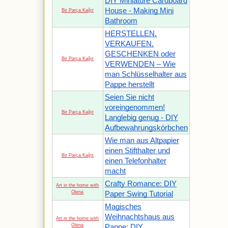
DIY Miniature Cardboard
House - Making Mini
Bir Parça Kağıt
Bathroom
HERSTELLEN,
VERKAUFEN,
GESCHENKEN oder
Bir Parça Kağıt
VERWENDEN – Wie
man Schlüsselhalter aus
Pappe herstellt
Seien Sie nicht
voreingenommen!
Bir Parça Kağıt
Langlebig genug - DIY
Aufbewahrungskörbchen
Wie man aus Altpapier
einen Stifthalter und
Bir Parça Kağıt
einen Telefonhalter
macht
Crafty Romance: DIY
Art in the home with
Olena
Paper Swing Tutorial
Magisches
Weihnachtshaus aus
Art in the home with
Olena
Pappe: DIY