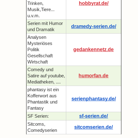
hobbyrat.de/
Trinken,
Musik,Tiere...
u.v.m.
Serien mit Humor
dramedy-serien.de/
und Dramatik
Analysen
Mysteriöses
gedankennetz.de
Politik
Gesellschaft
Wirtschaft
Comedy und
humorfan.de
Satire auf youtube,
Mediatheken, ....
phantasy ist ein
Kofferwort aus
serienphantasy.de/
Phantastik und
Fantasy
sf-serien.de/
SF Serien:
Sitcoms,
sitcomserien.de/
Comedyserien