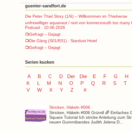
guenter-sandfort.de
Die Peter Thiel Story (1/6) – Willkommen im Thielverse
unfreiwilliger aquanaut / resl von konnersreuth too many 
Podcast · 10.06.2026
📺Gefragt – Gejagt
📺Die Gäng (S01/E01) ∙ Stardust Hotel
📺Gefragt – Gejagt
Serien kucken
A
B
C
D
Der
Die
E
F
G
H
K
L
M
N
O
P Q
R
S
T
V
W X Y
Z
#
Stricken, Häkeln #006
Stricken, Häkeln #006 Gründl 🌈 Einfaches
Square Tutorial Ich stricke Anleitung zum St
neuen Gummibandes Judith Jelena D...