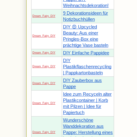
Weihnachtsdekoration!
9 Dekorationsideen für
Dream_Fairy_DIY
Notizbuchhüllen
DIY 😍 Upcycled
Beauty: Aus einer
Dream_Fairy_DIY
Pringles-Box eine
prächtige Vase basteln
DIY Einfache Pappidee
Dream_Fairy_DIY
DIY
Plastikflaschenrecycling
Dream_Fairy_DIY
| Pappkartonbasteln
DIY Zauberbox aus
Dream_Fairy_DIY
Pappe
Idee zum Recyceln alter
Plastikcontainer | Korb
Dream_Fairy_DIY
mit Pilzen | Idee für
Papiertuch
Wunderschöne
Wanddekoration aus
Pappe: Herstellung eines
Dream_Fairy_DIY