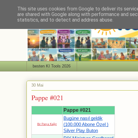
This site uses cookies from Google to deliver its servic
are shared with Google along with performance and secu
statistics, and to detect and address abuse.
besten KI Tools 2026
30 Mai
Pappe #021
Pappe #021
Bugüne nasıl geldik
(100.000 Abone Özel )
Bir Parça Kağıt
Silver Play Buton