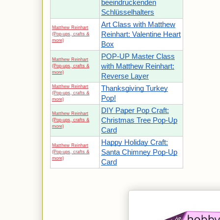
beeindruckenden
Schlüsselhalters
Art Class with Matthew
Matthew Reinhart
Reinhart: Valentine Heart
(Pop-ups, crafts &
more)
Box
POP-UP Master Class
Matthew Reinhart
with Matthew Reinhart:
(Pop-ups, crafts &
more)
Reverse Layer
Matthew Reinhart
Thanksgiving Turkey
(Pop-ups, crafts &
Pop!
more)
DIY Paper Pop Craft:
Matthew Reinhart
Christmas Tree Pop-Up
(Pop-ups, crafts &
more)
Card
Happy Holiday Craft:
Matthew Reinhart
Santa Chimney Pop-Up
(Pop-ups, crafts &
more)
Card