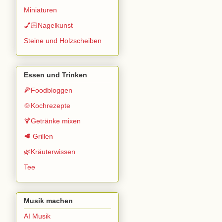
Miniaturen
💅🏻Nagelkunst
Steine und Holzscheiben
Essen und Trinken
🍕Foodbloggen
🍲Kochrezepte
🍹Getränke mixen
🥩 Grillen
🌿Kräuterwissen
Tee
Musik machen
AI Musik