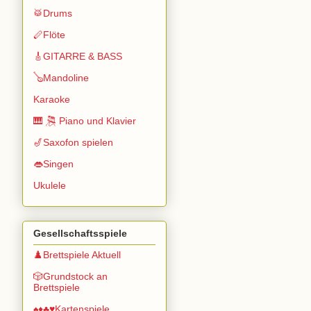
🥁Drums
🪈Flöte
🎸GITARRE & BASS
🪕Mandoline
Karaoke
🎹 🎘 Piano und Klavier
🎷Saxofon spielen
👄Singen
Ukulele
Gesellschaftsspiele
♟️Brettspiele Aktuell
🎲Grundstock an
Brettspiele
♠️♦️♣️♥️Kartenspiele