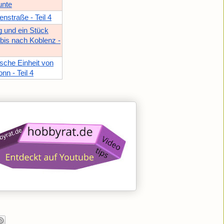
unte
straße - Teil 4
und ein Stück
bis nach Koblenz -
che Einheit von
nn - Teil 4