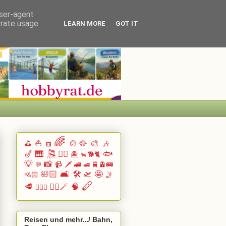
user-agent
erate usage
LEARN MORE
GOT IT
🌈
⛳
⛵
🍲🥘
🎨
🎶
⛾
🎷
🎹 🎘
🏄🏽
🐟
🏝️
🐕🐈
🐂
💡
📸
📹
🗡️
🚄
🚆🚊🚌
💬
🚅
🛀🏻
🛋️
🛠️
🛫
🤩
🚵🏻
🤳
🪈
🥩
🧙‍♂️🪄
🧠
🧗🏻‍♀️
Reisen und mehr.../ Bahn,