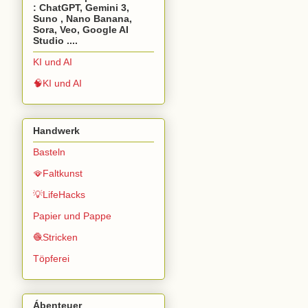
: ChatGPT, Gemini 3,
Suno , Nano Banana,
Sora, Veo, Google AI
Studio ....
KI und AI
🧠KI und AI
Handwerk
Basteln
🪭Faltkunst
💡LifeHacks
Papier und Pappe
🧶Stricken
Töpferei
Ábenteuer