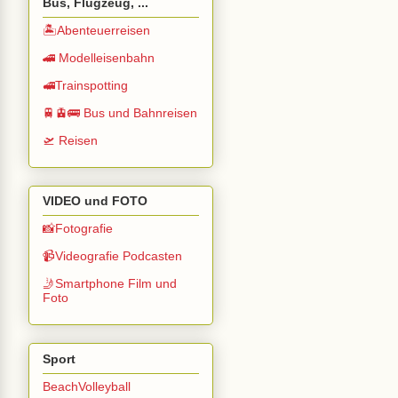
Bus, Flugzeug, ...
🏝️Abenteuerreisen
🚄 Modelleisenbahn
🚅Trainspotting
🚆🚊🚌 Bus und Bahnreisen
🛫 Reisen
VIDEO und FOTO
📸Fotografie
📹Videografie Podcasten
🤳Smartphone Film und
Foto
Sport
BeachVolleyball