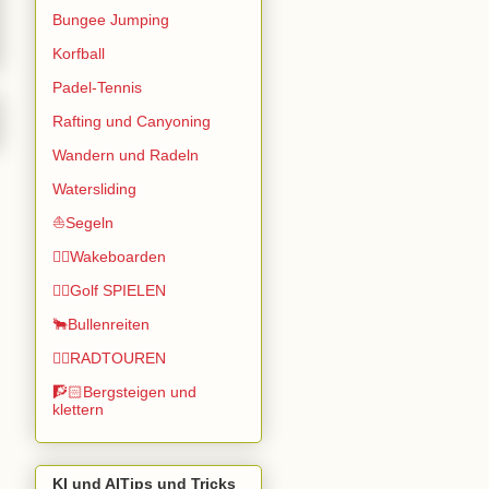
Bungee Jumping
Korfball
Padel-Tennis
Rafting und Canyoning
Wandern und Radeln
Watersliding
⛵Segeln
🏄🏽Wakeboarden
🏌️‍♂️Golf SPIELEN
🐂Bullenreiten
🚴‍♂️RADTOUREN
🧗🏻Bergsteigen und
klettern
KI und AITips und Tricks