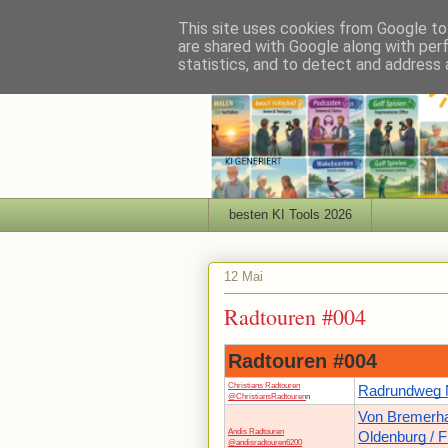
This site uses cookies from Google to 
are shared with Google along with per
statistics, and to detect and address 
besten KI Tools 2026
12 Mai
Radtouren #004
Radtouren #004
Christians Radtouren
Radrundweg N
@ChristiansRadtouren
n
Von Bremerh
Andis Radtouren
Oldenburg / F
@andisradtouren6200