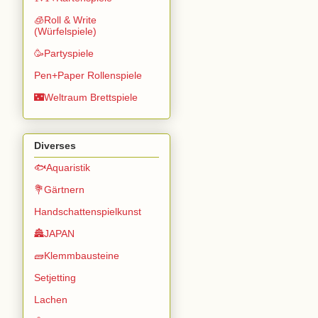
🧊Roll & Write
(Würfelspiele)
🥳Partyspiele
Pen+Paper Rollenspiele
🌃Weltraum Brettspiele
Diverses
🐟Aquaristik
💐Gärtnern
Handschattenspielkunst
🏯JAPAN
🧱Klemmbausteine
Setjetting
Lachen