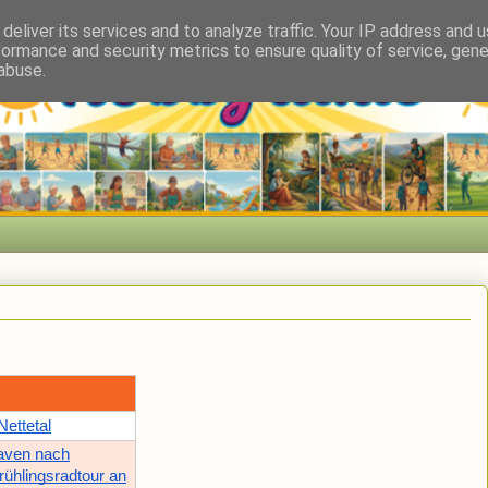
deliver its services and to analyze traffic. Your IP address and 
formance and security metrics to ensure quality of service, gen
abuse.
ettetal
aven nach
rühlingsradtour an