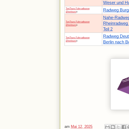
Weser und H
ToniTours Fahrradtouren
Radweg Burgen
@tonitours
s
Nahe-Radweg 
ToniTours Fahrradtouren
Rheinradweg 
@tonitours
s
Teil 2
Radweg Deuts
ToniTours Fahrradtouren
@tonitours
s
Berlin nach Bo
am
Mai 12, 2025