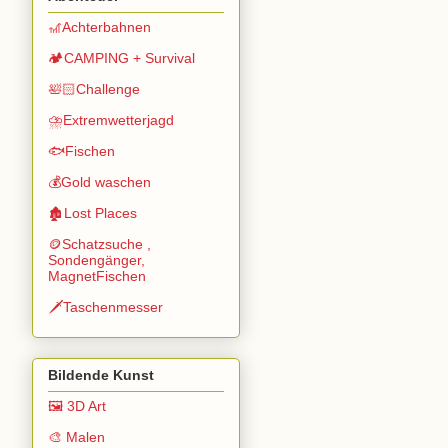
🎢Achterbahnen
🏕️CAMPING + Survival
🛀🏻Challenge
⛈️Extremwetterjagd
🐟Fischen
💰Gold waschen
🏚️Lost Places
🪙Schatzsuche ,
Sondengänger,
MagnetFischen
🗡️Taschenmesser
Bildende Kunst
🖼️ 3D Art
🎨 Malen