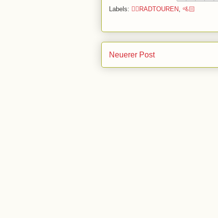
Labels:
🚴‍♂️RADTOUREN
,
🚵🏻
Neuerer Post