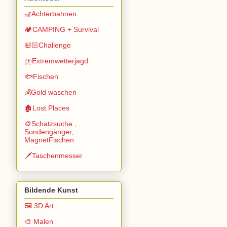
🎢Achterbahnen
🏕️CAMPING + Survival
🛀🏻Challenge
⛈️Extremwetterjagd
🐟Fischen
💰Gold waschen
🏚️Lost Places
🪙Schatzsuche ,
Sondengänger,
MagnetFischen
🗡️Taschenmesser
Bildende Kunst
🖼️ 3D Art
🎨 Malen