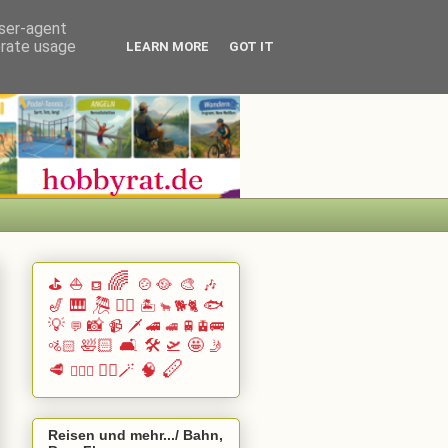
user-agent
erate usage
LEARN MORE
GOT IT
🌈
⛳
⛵
🍲🥘
🎨
🎶
⛾
🎷
🎹 🎘
🏄🏽
🐟
🏝️
🐕🐈
🐂
💡
📸
📹
🗡️
🚄
🚆🚊🚌
💬
🚅
🛀🏻
🛋️
🛠️
🛫
🤩
🚵🏻
🤳
🪈
🥩
🧙‍♂️🪄
🧠
🧗🏻‍♀️
Reisen und mehr.../ Bahn,