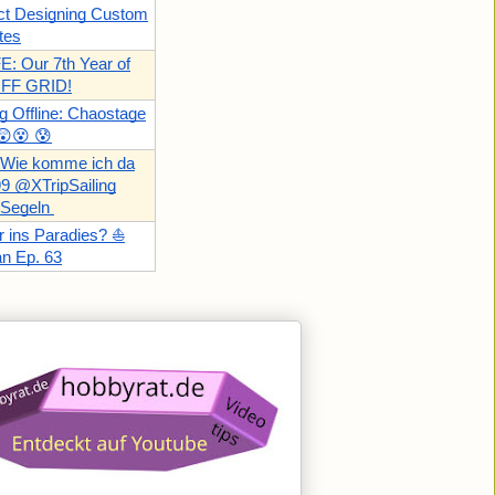
ect Designing Custom
tes
: Our 7th Year of
OFF GRID!
ng Offline: Chaostage
😲😵 😰
 Wie komme ich da
9 @XTripSailing
 Segeln
r ins Paradies? ⛵️
n Ep. 63