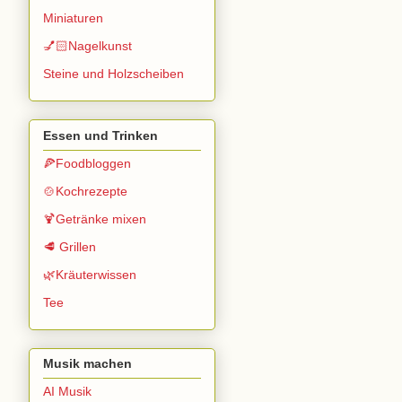
Miniaturen
💅🏻Nagelkunst
Steine und Holzscheiben
Essen und Trinken
🍕Foodbloggen
🍲Kochrezepte
🍹Getränke mixen
🥩 Grillen
🌿Kräuterwissen
Tee
Musik machen
AI Musik