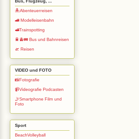
Bus, Flugzeug, ...
🏝️Abenteuerreisen
🚄 Modelleisenbahn
🚅Trainspotting
🚆🚊🚌 Bus und Bahnreisen
🛫 Reisen
VIDEO und FOTO
📸Fotografie
📹Videografie Podcasten
🤳Smartphone Film und
Foto
Sport
BeachVolleyball