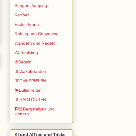
Bungee Jumping
Korfball
Padel-Tennis
Rafting und Canyoning
Wandern und Radeln
Watersliding
⛵Segeln
🏄🏽Wakeboarden
🏌️‍♂️Golf SPIELEN
🐂Bullenreiten
🚴‍♂️RADTOUREN
🧗🏻Bergsteigen und
klettern
KI und AITips und Tricks