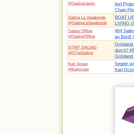
@SailingLiberty
last Proj
Chain Pla
BOAT LIFE
Sailing La Vagabonde
@SailingLaVagabonde
LIVING 
#64 Saili
Sailing Offline
@SailingOffline
an Bord! 
Grönland
XTRIP SAILING
durch? #9
@XTripSailing
Grönland
Segeln wi
Karl Ocean
@karlocean
Karl Ocea