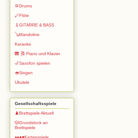
🥁Drums
🪈Flöte
🎸GITARRE & BASS
🪕Mandoline
Karaoke
🎹 🎘 Piano und Klavier
🎷Saxofon spielen
👄Singen
Ukulele
Gesellschaftsspiele
♟️Brettspiele Aktuell
🎲Grundstock an
Brettspiele
♠️♦️♣️♥️Kartenspiele