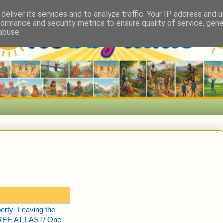
deliver its services and to analyze traffic. Your IP address and 
formance and security metrics to ensure quality of service, gen
abuse.
berty- Leaving the
REE AT LAST/ One