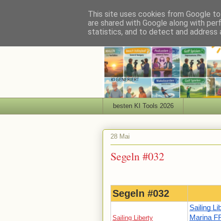
This site uses cookies from Google to 
are shared with Google along with per
statistics, and to detect and address 
besten KI Tools 2026
28 Mai
Segeln #032
Segeln #032
Sailing Li
Marina F
Sailing Liberty