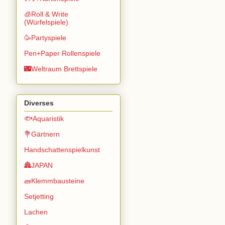
🧊Roll & Write
(Würfelspiele)
🥳Partyspiele
Pen+Paper Rollenspiele
🌃Weltraum Brettspiele
Diverses
🐟Aquaristik
💐Gärtnern
Handschattenspielkunst
🏯JAPAN
🧱Klemmbausteine
Setjetting
Lachen