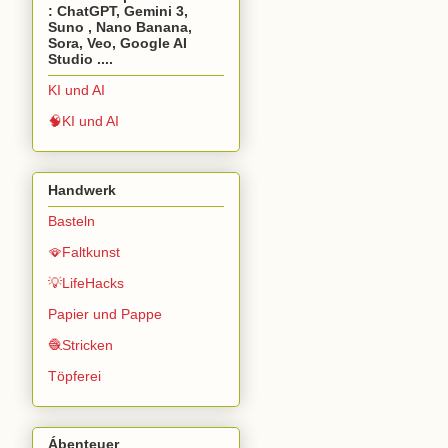
: ChatGPT, Gemini 3,
Suno , Nano Banana,
Sora, Veo, Google AI
Studio ....
KI und AI
🧠KI und AI
Handwerk
Basteln
🪭Faltkunst
💡LifeHacks
Papier und Pappe
🧶Stricken
Töpferei
Ábenteuer