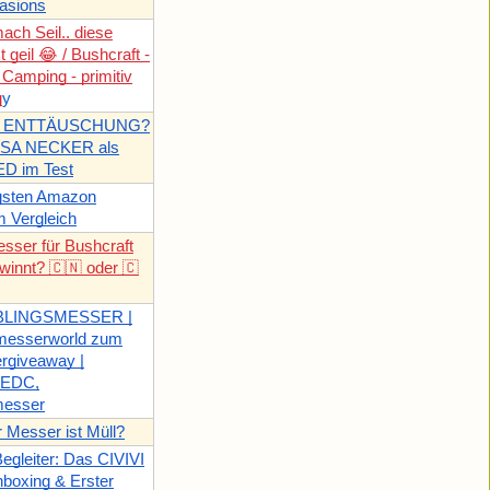
casions
ach Seil.. diese
t geil 😂 / Bushcraft -
 Camping - primitiv
g
y
E ENTTÄUSCHUNG?
ISA NECKER als
D im Test
ligsten Amazon
 Vergleich
sser für Bushcraft
winnt? 🇨🇳 oder 🇨
EBLINGSMESSER |
messerworld zum
rgiveaway |
, EDC,
messer
r Messer ist Müll?
egleiter: Das CIVIVI
boxing & Erster