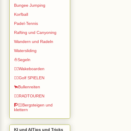
Bungee Jumping
Korfball
Padel-Tennis
Rafting und Canyoning
Wandern und Radeln
Watersliding
⛵Segeln
🏄🏽Wakeboarden
🏌️‍♂️Golf SPIELEN
🐂Bullenreiten
🚴‍♂️RADTOUREN
🧗🏻Bergsteigen und
klettern
KI und AITips und Tricks