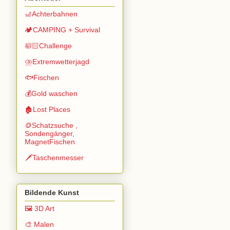
🎢Achterbahnen
🏕️CAMPING + Survival
🛀🏻Challenge
⛈️Extremwetterjagd
🐟Fischen
💰Gold waschen
🏚️Lost Places
🪙Schatzsuche ,
Sondengänger,
MagnetFischen
🗡️Taschenmesser
Bildende Kunst
🖼️ 3D Art
🎨 Malen