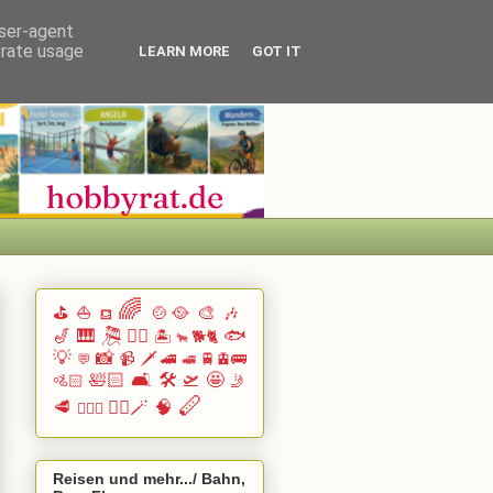
user-agent
erate usage
LEARN MORE
GOT IT
🌈
⛳
⛵
🍲🥘
🎨
🎶
⛾
🎷
🎹 🎘
🏄🏽
🐟
🏝️
🐕🐈
🐂
💡
📸
📹
🗡️
🚄
🚆🚊🚌
💬
🚅
🛀🏻
🛋️
🛠️
🛫
🤩
🚵🏻
🤳
🪈
🥩
🧙‍♂️🪄
🧠
🧗🏻‍♀️
Reisen und mehr.../ Bahn,