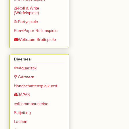
🧊Roll & Write
(Würfelspiele)
🥳Partyspiele
Pen+Paper Rollenspiele
🌃Weltraum Brettspiele
Diverses
🐟Aquaristik
💐Gärtnern
Handschattenspielkunst
🏯JAPAN
🧱Klemmbausteine
Setjetting
Lachen