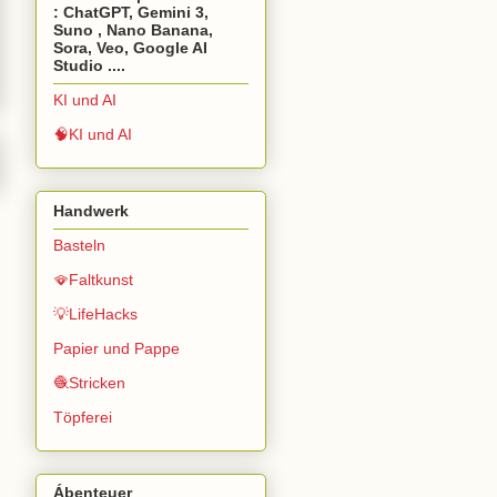
: ChatGPT, Gemini 3,
Suno , Nano Banana,
Sora, Veo, Google AI
Studio ....
KI und AI
🧠KI und AI
Handwerk
Basteln
🪭Faltkunst
💡LifeHacks
Papier und Pappe
🧶Stricken
Töpferei
Ábenteuer