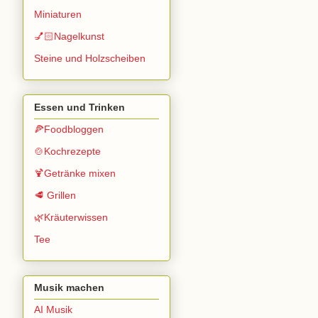
Miniaturen
💅🏻Nagelkunst
Steine und Holzscheiben
Essen und Trinken
🍕Foodbloggen
🍲Kochrezepte
🍹Getränke mixen
🥩 Grillen
🌿Kräuterwissen
Tee
Musik machen
AI Musik