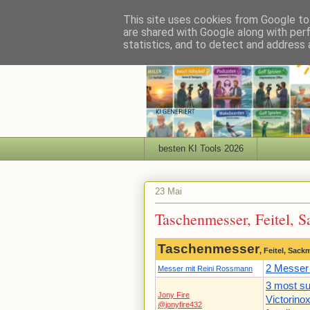
This site uses cookies from Google to 
are shared with Google along with per
statistics, and to detect and address 
besten KI Tools 2026
23 Mai
Taschenmesser, Feitel, 
Taschenmesser
, Feitel, Sac
2 Messer
Messer mit Reini Rossmann
3 most su
Jony Fire
Victorino
@jonyfire432