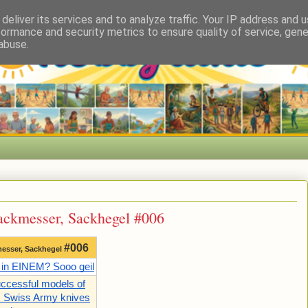
deliver its services and to analyze traffic. Your IP address and 
formance and security metrics to ensure quality of service, gen
abuse.
Sackmesser, Sackhegel #006
#006
kmesser, Sackhegel
 in EINEM? Sooo geil
ccessful models of
x Swiss Army knives