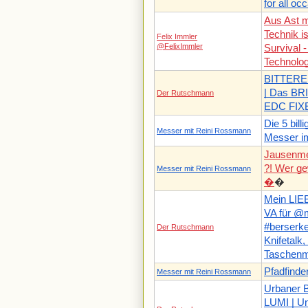
for all oc
Aus Ast m
Technik is
Felix Immler
@FelixImmler
Survival -
Technolo
BITTER
| Das BR
Der Rutschmann
EDC FIXE
Die 5 bil
Messer mit Reini Rossmann
Messer im
Jausenme
?! Wer ge
Messer mit Reini Rossmann
�
�
Mein LI
VA für @
#berserke
Der Rutschmann
Knifetalk
Taschen
Pfadfinde
Messer mit Reini Rossmann
Urbaner B
LUMI | Un