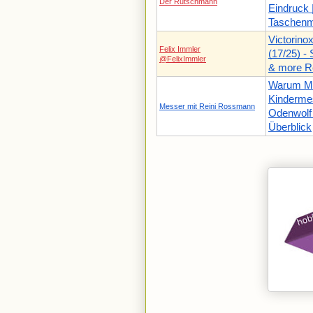
Der Rutschmann
Eindruck 
Taschen
Victorino
Felix Immler
(17/25) -
@FelixImmler
& more R
Warum M
Kinderme
Messer mit Reini Rossmann
Odenwolf
Überblick