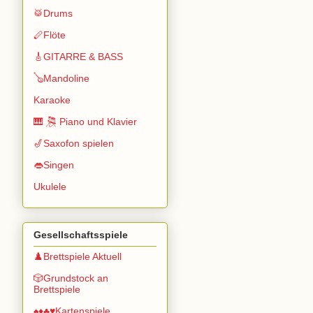
🥁Drums
🪈Flöte
🎸GITARRE & BASS
🪕Mandoline
Karaoke
🎹 🎘 Piano und Klavier
🎷Saxofon spielen
👄Singen
Ukulele
Gesellschaftsspiele
♟️Brettspiele Aktuell
🎲Grundstock an
Brettspiele
♠️♦️♣️♥️Kartenspiele