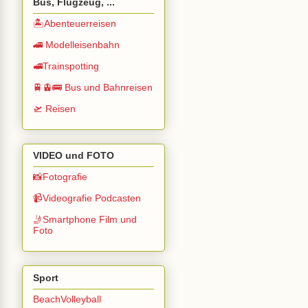
Bus, Flugzeug, ...
🏝️Abenteuerreisen
🚄 Modelleisenbahn
🚅Trainspotting
🚆🚊🚌 Bus und Bahnreisen
🛫 Reisen
VIDEO und FOTO
📸Fotografie
📹Videografie Podcasten
🤳Smartphone Film und
Foto
Sport
BeachVolleyball