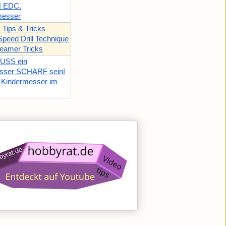
| EDC,
messer
x Tips & Tricks
 Speed Drill Technique
eamer Tricks
USS ein
sser SCHARF sein!
 Kindermesser im