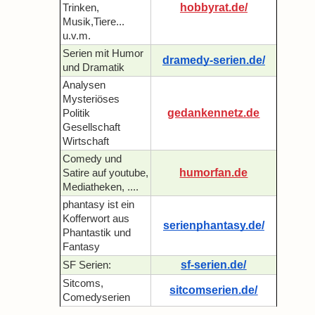
hobbyrat.de/
Trinken,
Musik,Tiere...
u.v.m.
Serien mit Humor
dramedy-serien.de/
und Dramatik
Analysen
Mysteriöses
gedankennetz.de
Politik
Gesellschaft
Wirtschaft
Comedy und
humorfan.de
Satire auf youtube,
Mediatheken, ....
phantasy ist ein
Kofferwort aus
serienphantasy.de/
Phantastik und
Fantasy
sf-serien.de/
SF Serien:
Sitcoms,
sitcomserien.de/
Comedyserien