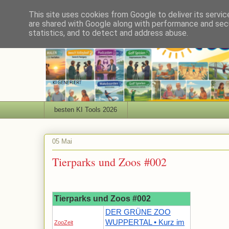
This site uses cookies from Google to deliver its servic
are shared with Google along with performance and secu
statistics, and to detect and address abuse.
besten KI Tools 2026
05 Mai
Tierparks und Zoos #002
Tierparks und Zoos #002
DER GRÜNE ZOO
WUPPERTAL • Kurz im
ZooZeit