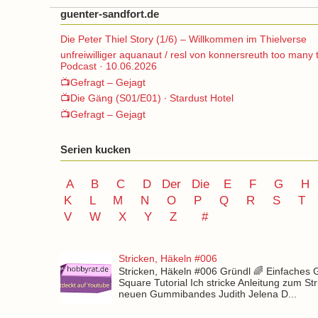
guenter-sandfort.de
Die Peter Thiel Story (1/6) – Willkommen im Thielverse
unfreiwilliger aquanaut / resl von konnersreuth too many 
Podcast · 10.06.2026
📺Gefragt – Gejagt
📺Die Gäng (S01/E01) ∙ Stardust Hotel
📺Gefragt – Gejagt
Serien kucken
A
B
C
D
Der
Die
E
F
G
H
K
L
M
N
O
P Q
R
S
T
V
W X Y
Z
#
Stricken, Häkeln #006
Stricken, Häkeln #006 Gründl 🌈 Einfaches
Square Tutorial Ich stricke Anleitung zum St
neuen Gummibandes Judith Jelena D...