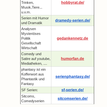
hobbyrat.de/
Trinken,
Musik,Tiere...
u.v.m.
Serien mit Humor
dramedy-serien.de/
und Dramatik
Analysen
Mysteriöses
gedankennetz.de
Politik
Gesellschaft
Wirtschaft
Comedy und
humorfan.de
Satire auf youtube,
Mediatheken, ....
phantasy ist ein
Kofferwort aus
serienphantasy.de/
Phantastik und
Fantasy
sf-serien.de/
SF Serien:
Sitcoms,
sitcomserien.de/
Comedyserien