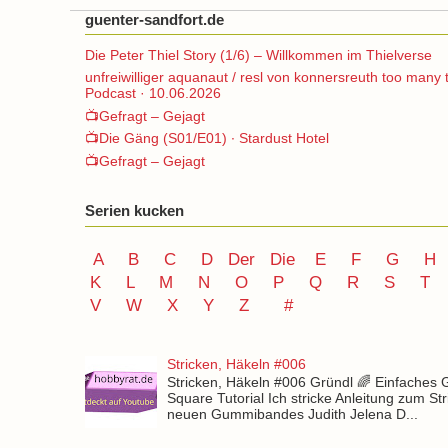
guenter-sandfort.de
Die Peter Thiel Story (1/6) – Willkommen im Thielverse
unfreiwilliger aquanaut / resl von konnersreuth too many 
Podcast · 10.06.2026
📺Gefragt – Gejagt
📺Die Gäng (S01/E01) ∙ Stardust Hotel
📺Gefragt – Gejagt
Serien kucken
A
B
C
D
Der
Die
E
F
G
H
K
L
M
N
O
P Q
R
S
T
V
W X Y
Z
#
Stricken, Häkeln #006
Stricken, Häkeln #006 Gründl 🌈 Einfaches
Square Tutorial Ich stricke Anleitung zum St
neuen Gummibandes Judith Jelena D...