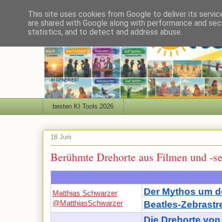
This site uses cookies from Google to deliver its servic
are shared with Google along with performance and secu
statistics, and to detect and address abuse.
besten KI Tools 2026
18 Juni
Berühmte Drehorte aus Filmen und -se
Der Mythos um d
Matthias Schwarzer
@MatthiasSchwarzer
Beatles-Zebrastr
Die Drehorte vo