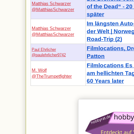
Matthias Schwarzer
of the Dead“ - 20
@MatthiasSchwarzer
später
Im längsten Auto
Matthias Schwarzer
der Welt | Norwe
@MatthiasSchwarzer
Road-Trip (2)
Filmlocations, Dr
Paul Ehrlicher
@paulehrlicher9742
Patton
Filmlocations E
M. Wolf
am hellichten Tag
@TheTrumpetfighter
60 Years later