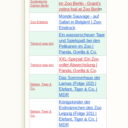
Zoologische
im Zoo Berlin - Grant's
Gärten Berlin
zebra foal at Zoo Berli
n
Monde Sauvage - auf
Safari in Belgien! | Zoo-
Zoo-Erlebnis
Eindruck
Ein wasserscheuer Tapir
und Spielspaß bei den
Tierisch was los!
Pelikanen im Zoo |
Panda, Gorilla & Co.
XXL-Spezial: Ein Zoo
voller Abwechslung |
Tierisch was los!
Panda, Gorilla & Co
.
Das Sommerhaus der
Lamas (Folge 102) |
Elefant, Tiger &
Co.
Elefant, Tiger & Co. |
MDR
Königskinder der
Erdmännchen des Zoo
Elefant, Tiger &
Leipzig (Folge 101) |
Co.
Elefant, Tiger & Co. |
MDR