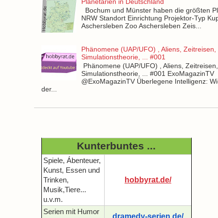
Planetarien in Deutschland
Bochum und Münster haben die größten Pla
NRW Standort Einrichtung Projektor-Typ Kup
Aschersleben Zoo Aschersleben Zeis...
Phänomene (UAP/UFO) , Aliens, Zeitreisen,
Simulationstheorie, ... #001
Phänomene (UAP/UFO) , Aliens, Zeitreisen
Simulationstheorie, ... #001 ExoMagazinTV
@ExoMagazinTV Überlegene Intelligenz: Wie
der...
Kunterbuntes ...
Spiele, Ábenteuer,
Kunst, Essen und
hobbyrat.de/
Trinken,
Musik,Tiere...
u.v.m.
Serien mit Humor
dramedy-serien.de/