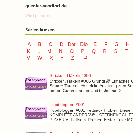
guenter-sandfort.de
Wird geladen...
Serien kucken
A
B
C
D
Der
Die
E
F
G
H
K
L
M
N
O
P Q
R
S
T
V
W X Y
Z
#
Stricken, Häkeln #006
Stricken, Häkeln #006 Gründl 🌈 Einfaches
Square Tutorial Ich stricke Anleitung zum St
neuen Gummibandes Judith Jelena D...
Foodbloggen #001
Foodbloggen #001 Fettsack Probiert Diese 
KOMPLETT ANDERS!🍕 - STERNEKOCH 
PIZZERIA! Fettsack Probiert Erster Fake 