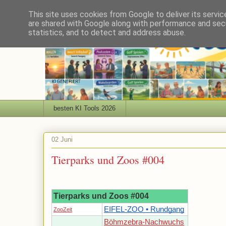
This site uses cookies from Google to deliver its servic
are shared with Google along with performance and secu
statistics, and to detect and address abuse.
besten KI Tools 2026
02 Juni
Tierparks und Zoos #004
Tierparks und Zoos #004
EIFEL-ZOO • Rundgang
ZooZeit
Böhmzebra-Nachwuchs