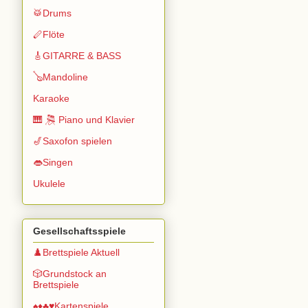
🥁Drums
🪈Flöte
🎸GITARRE & BASS
🪕Mandoline
Karaoke
🎹 🎘 Piano und Klavier
🎷Saxofon spielen
👄Singen
Ukulele
Gesellschaftsspiele
♟️Brettspiele Aktuell
🎲Grundstock an
Brettspiele
♠️♦️♣️♥️Kartenspiele