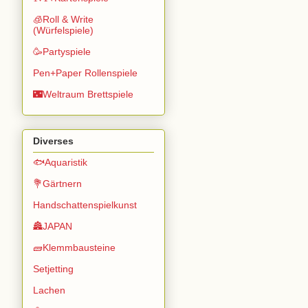
🧊Roll & Write
(Würfelspiele)
🥳Partyspiele
Pen+Paper Rollenspiele
🌃Weltraum Brettspiele
Diverses
🐟Aquaristik
💐Gärtnern
Handschattenspielkunst
🏯JAPAN
🧱Klemmbausteine
Setjetting
Lachen