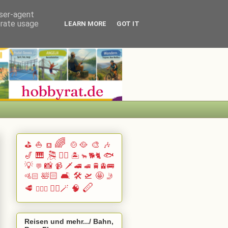
user-agent
erate usage
LEARN MORE
GOT IT
🌈
⛳
⛵
🍲🥘
🎨
🎶
⛾
🎷
🎹 🎘
🏄🏽
🐟
🏝️
🐕🐈
🐂
💡
📸
📹
🗡️
🚄
🚆🚊🚌
💬
🚅
🛀🏻
🛋️
🛠️
🛫
🤩
🚵🏻
🤳
🪈
🥩
🧙‍♂️🪄
🧠
🧗🏻‍♀️
Reisen und mehr.../ Bahn,