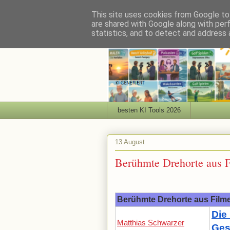
This site uses cookies from Google to 
are shared with Google along with per
statistics, and to detect and address 
besten KI Tools 2026
13 August
Berühmte Drehorte aus F
Berühmte Drehorte aus Filme
Die
Matthias Schwarzer
Ges