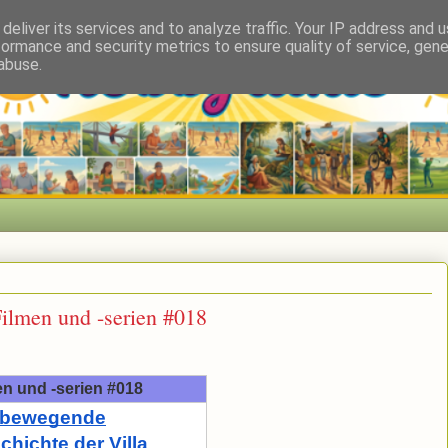
deliver its services and to analyze traffic. Your IP address and 
formance and security metrics to ensure quality of service, gen
abuse.
ilmen und -serien #018
n und -serien #018
 bewegende
chichte der Villa