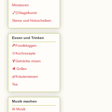
Miniaturen
💅🏻Nagelkunst
Steine und Holzscheiben
Essen und Trinken
🍕Foodbloggen
🍲Kochrezepte
🍹Getränke mixen
🥩 Grillen
🌿Kräuterwissen
Tee
Musik machen
AI Musik