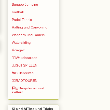
Bungee Jumping
Korfball
Padel-Tennis
Rafting und Canyoning
Wandern und Radeln
Watersliding
⛵Segeln
🏄🏽Wakeboarden
🏌️‍♂️Golf SPIELEN
🐂Bullenreiten
🚴‍♂️RADTOUREN
🧗🏻Bergsteigen und
klettern
KI und AITips und Tricks