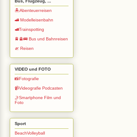
Bus, Flugzeug, ...
🏝️Abenteuerreisen
🚄 Modelleisenbahn
🚅Trainspotting
🚆🚊🚌 Bus und Bahnreisen
🛫 Reisen
VIDEO und FOTO
📸Fotografie
📹Videografie Podcasten
🤳Smartphone Film und
Foto
Sport
BeachVolleyball