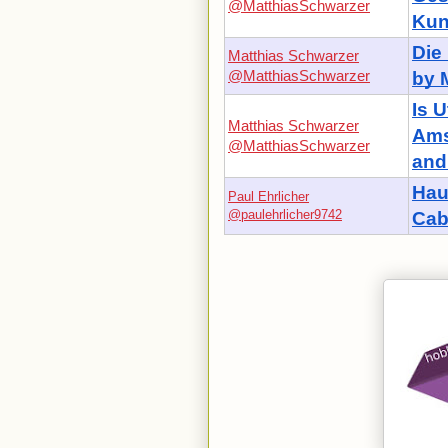
@MatthiasSchwarzer
Kun
Die
Matthias Schwarzer
@MatthiasSchwarzer
by M
Is U
Matthias Schwarzer
Ams
@MatthiasSchwarzer
and 
Hau
Paul Ehrlicher
@paulehrlicher9742
Cab