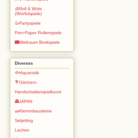
🧊Roll & Write
(Würfelspiele)
🥳Partyspiele
Pen+Paper Rollenspiele
🌃Weltraum Brettspiele
Diverses
🐟Aquaristik
💐Gärtnern
Handschattenspielkunst
🏯JAPAN
🧱Klemmbausteine
Setjetting
Lachen