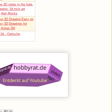
w 3D steps in the hole.
wing. 3d trick art
 #art #tricks
ke 3D Drawing Easy on
sy 3D Drawings for
| Ashar 2M
-3d - Optische