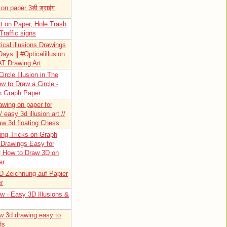
on paper 3डी ड्राइंग
rt on Paper, Hole Trash
Traffic signs
ical illusions Drawings
Days || #Opticalillusion
AT Drawing Art
ircle Illusion in The
w to Draw a Circle -
on Graph Paper
awing on paper for
/ easy 3d illusion art //
w 3d floating Chess
ng Tricks on Graph
 Drawings Easy for
| How to Draw 3D on
er
D-Zeichnung auf Papier
er
w - Easy 3D Illusions &
w 3d drawing easy to
ds