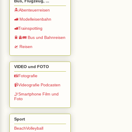
Bus, Flugzeug, ...
🏝️Abenteuerreisen
🚄 Modelleisenbahn
🚅Trainspotting
🚆🚊🚌 Bus und Bahnreisen
🛫 Reisen
VIDEO und FOTO
📸Fotografie
📹Videografie Podcasten
🤳Smartphone Film und
Foto
Sport
BeachVolleyball