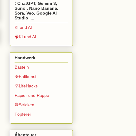
: ChatGPT, Gemini 3,
Suno , Nano Banana,
Sora, Veo, Google AI
Studio ....
KI und AI
🧠KI und AI
Handwerk
Basteln
🪭Faltkunst
💡LifeHacks
Papier und Pappe
🧶Stricken
Töpferei
Ábenteuer