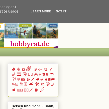
user-agent
erate usage
LEARN MORE
GOT IT
🌈
⛳
⛵
🍲🥘
🎨
🎶
⛾
🎷
🎹 🎘
🏄🏽
🐟
🏝️
🐕🐈
🐂
💡
📸
📹
🗡️
🚄
🚆🚊🚌
💬
🚅
🛀🏻
🛋️
🛠️
🛫
🤩
🚵🏻
🤳
🪈
🥩
🧙‍♂️🪄
🧠
🧗🏻‍♀️
Reisen und mehr.../ Bahn,