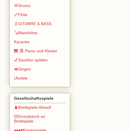
🥁Drums
🪈Flöte
🎸GITARRE & BASS
🪕Mandoline
Karaoke
🎹 🎘 Piano und Klavier
🎷Saxofon spielen
👄Singen
Ukulele
Gesellschaftsspiele
♟️Brettspiele Aktuell
🎲Grundstock an
Brettspiele
♠️♦️♣️♥️Kartenspiele