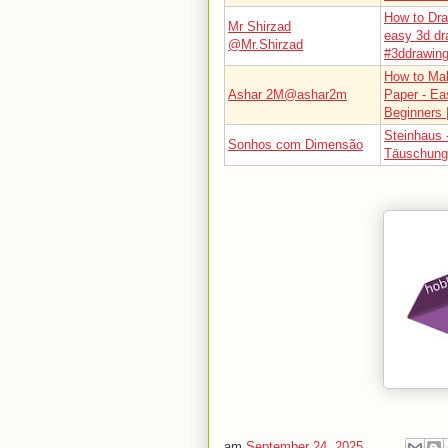
How to Dra
Mr Shirzad
easy 3d dra
@Mr.Shirzad
#3ddrawing
How to Ma
Ashar 2M@ashar2m
Paper - Ea
Beginners 
Steinhaus 
Sonhos com Dimensão
Täuschung
am
September 24, 2025