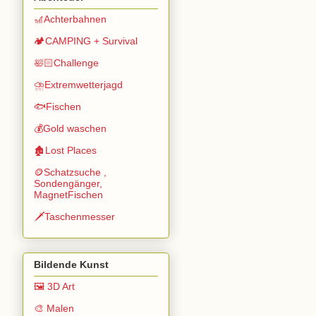
🎢Achterbahnen
🏕️CAMPING + Survival
🛀🏻Challenge
⛈️Extremwetterjagd
🐟Fischen
💰Gold waschen
🏚️Lost Places
🪙Schatzsuche ,
Sondengänger,
MagnetFischen
🗡️Taschenmesser
Bildende Kunst
🖼️ 3D Art
🎨 Malen