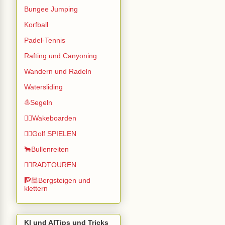
Bungee Jumping
Korfball
Padel-Tennis
Rafting und Canyoning
Wandern und Radeln
Watersliding
⛵Segeln
🏄🏽Wakeboarden
🏌️‍♂️Golf SPIELEN
🐂Bullenreiten
🚴‍♂️RADTOUREN
🧗🏻Bergsteigen und
klettern
KI und AITips und Tricks