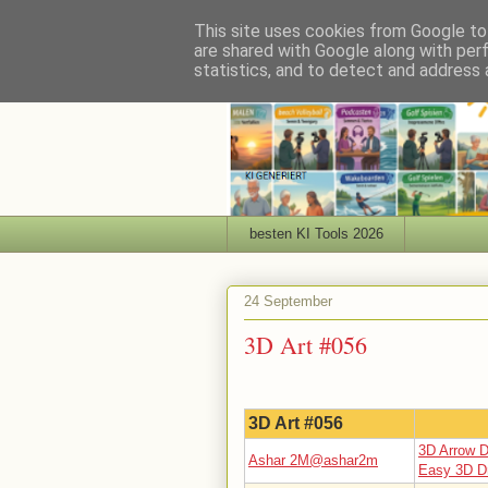
This site uses cookies from Google to 
are shared with Google along with per
statistics, and to detect and address 
besten KI Tools 2026
24 September
3D Art #056
3D Art #056
3D Arrow D
Ashar 2M@ashar2m
Easy 3D Dr