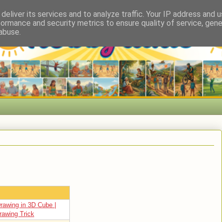
deliver its services and to analyze traffic. Your IP address and 
formance and security metrics to ensure quality of service, gen
abuse.
rawing in 3D Cube |
awing Trick