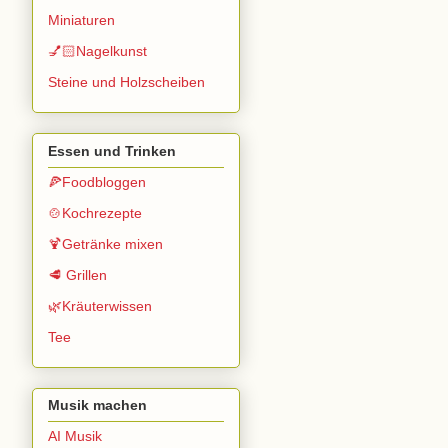
Miniaturen
💅🏻Nagelkunst
Steine und Holzscheiben
Essen und Trinken
🍕Foodbloggen
🍲Kochrezepte
🍹Getränke mixen
🥩 Grillen
🌿Kräuterwissen
Tee
Musik machen
AI Musik