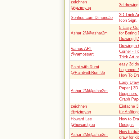
zeichnen
3d drawing 
@çizimyap
3D Trick A
Sonhos com Dimensão
Icon Sign, 
5 Easy Opt
Ashar 2M@ashar2m
for Boring 
Drawing || 
Drawing a C
Vamos ART
Corner - Ho
@vamossart
Trick Art 
easy 3d dr
Paint with Rumi
beginners /
@PaintwithRumi85
How To Dra
Easy Drawi
Paper | 3D
Ashar 2M@ashar2m
Beginners 
Graph Pap
zeichnen
Einfache 3
@çizimyap
für Anfäng
Howard Lee
How to Dra
@howardglee
Designs
How to dra
Ashar 2M@ashar2m
draw for ki