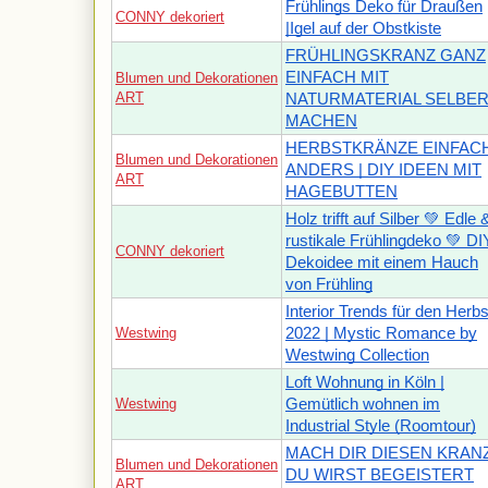
Frühlings Deko für Draußen
CONNY dekoriert
|Igel auf der Obstkiste
FRÜHLINGSKRANZ GANZ
EINFACH MIT
Blumen und Dekorationen
ART
NATURMATERIAL SELBE
MACHEN
HERBSTKRÄNZE EINFAC
Blumen und Dekorationen
ANDERS | DIY IDEEN MIT
ART
HAGEBUTTEN
Holz trifft auf Silber 💚 Edle 
rustikale Frühlingdeko 💚 DI
CONNY dekoriert
Dekoidee mit einem Hauch
von Frühling
Interior Trends für den Herbs
Westwing
2022 | Mystic Romance by
Westwing Collection
Loft Wohnung in Köln |
Westwing
Gemütlich wohnen im
Industrial Style (Roomtour)
MACH DIR DIESEN KRANZ
Blumen und Dekorationen
DU WIRST BEGEISTERT
ART