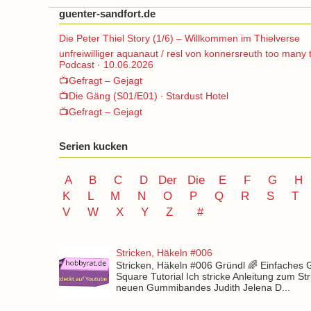
guenter-sandfort.de
Die Peter Thiel Story (1/6) – Willkommen im Thielverse
unfreiwilliger aquanaut / resl von konnersreuth too many 
Podcast · 10.06.2026
📺Gefragt – Gejagt
📺Die Gäng (S01/E01) ∙ Stardust Hotel
📺Gefragt – Gejagt
Serien kucken
A
B
C
D
Der
Die
E
F
G
H
K
L
M
N
O
P Q
R
S
T
V
W X Y
Z
#
Stricken, Häkeln #006
Stricken, Häkeln #006 Gründl 🌈 Einfaches
Square Tutorial Ich stricke Anleitung zum St
neuen Gummibandes Judith Jelena D...