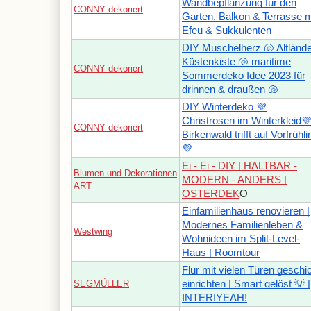
Wandbepflanzung für den
CONNY dekoriert
Garten, Balkon & Terrasse m
Efeu & Sukkulenten
DIY Muschelherz 🐚 Altländ
Küstenkiste 🐚 maritime
CONNY dekoriert
Sommerdeko Idee 2023 für
drinnen & draußen 🐚
DIY Winterdeko 💜
Christrosen im Winterkleid
CONNY dekoriert
Birkenwald trifft auf Vorfrühli
💜
Ei - Ei - DIY | HALTBAR -
Blumen und Dekorationen
MODERN - ANDERS |
ART
OSTERDEK
O
Einfamilienhaus renovieren |
Modernes Familienleben &
Westwing
Wohnideen im Split-Level-
Haus | Roomtour
Flur mit vielen Türen geschi
SEGMÜLLER
einrichten | Smart gelöst 💡 |
INTERIYEAH!