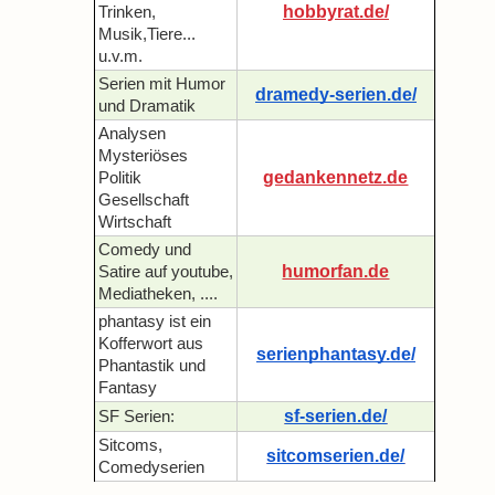
hobbyrat.de/
Trinken,
Musik,Tiere...
u.v.m.
Serien mit Humor
dramedy-serien.de/
und Dramatik
Analysen
Mysteriöses
gedankennetz.de
Politik
Gesellschaft
Wirtschaft
Comedy und
humorfan.de
Satire auf youtube,
Mediatheken, ....
phantasy ist ein
Kofferwort aus
serienphantasy.de/
Phantastik und
Fantasy
sf-serien.de/
SF Serien:
Sitcoms,
sitcomserien.de/
Comedyserien