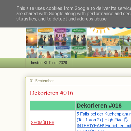
This site uses cookies from Google to deliver its servic
are shared with Google along with performance and secu
statistics, and to detect and address abuse.
besten KI Tools 2026
01 September
Dekorieren #016
Dekorieren #016
5 Fails bei der Küchenplanu
(Teil 1 von 2) | High Five 🖐|
SEGMÜLLER
INTERIYEAH! Einrichten mi