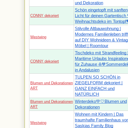
und Dekoration
Schön eingetopft mit sanften
CONNY dekoriert
Licht für deinen Gartentisch 
Weihnachtsdeko im Tontopf
Stilvolle Altbauwohnung |
Modernes Familienleben triff
Westwing
auf DIY Wohnideen & Vintag
Möbel | Roomtour
Tischdeko mit Strandfeeling 
Maritime Urlaubs Inspiration
CONNY dekoriert
für Zuhause ⛵💙Sommerde
in Andalusien
TULPEN SO SCHÖN in
ZIEGELFORM dekoriert |
Blumen und Dekorationen
ART
GANZ EINFACH und
NATÜRLICH
Winterdeko💚🤍Blumen und
Blumen und Dekorationen
ART
Dekorationen
Wohnen mit Kindern | Das
traumhafte Familienhaus vo
Westwing
Saskias Family Blog